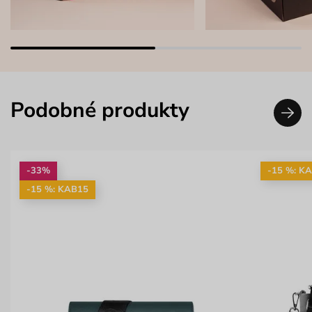
Podobné produkty
-33%
-15 %: K
-15 %: KAB15