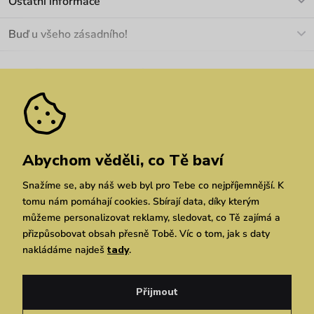
Ostatní informace
+420 466 566 493
Doprava a platba
O nás
Buď u všeho zásadního!
Materiály a údržba
Kariéra
Nejčastější dotazy
Novinky
Slevy
Akce
Velkoobchod
Vrácení a reklamace
We Care
Odebírat
Pozáruční opravy
Dárkové poukazy
Zásady ochrany osobních údajů
zde
Vuchlook
Prodejny
Praha
Brno
Chrudim
Abychom věděli, co Tě baví
Snažíme se, aby náš web byl pro Tebe co nejpříjemnější. K
tomu nám pomáhají cookies. Sbírají data, díky kterým
můžeme personalizovat reklamy, sledovat, co Tě zajímá a
přizpůsobovat obsah přesně Tobě. Víc o tom, jak s daty
nakládáme najdeš
tady
.
Copyright © 2026 Vuch s.r.o. Všechna práva vyhrazena. Technicky zajišťuje
Simplia.cz
Přijmout
Obchodní podmínky
Zásady ochrany osobních údajů