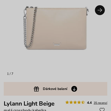
1
/ 7
Dárkové balení
Lylann Light Beige
4.4
35 recenzí
malá crossbody kabelka