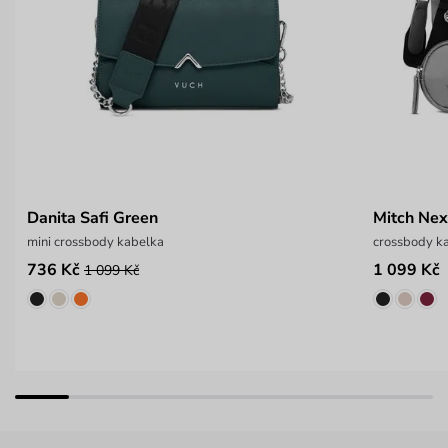
Danita Safi Green
Mitch Nex
mini crossbody kabelka
crossbody ka
736 Kč
1 099 Kč
1 099 Kč