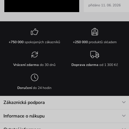
přidáno 11. 06. 2026
+750 000
spokojených zákazníků
+250 000
produktů skladem
Vrácení zdarma
do 30 dnů
Doprava zdarma
od 1 300 Kč
Doručení
do 24 hodin
Zákaznická podpora
V pracovních dnech Po-Pá: 8-17h
Informace o nákupu
info@vuch.cz
Kontakt