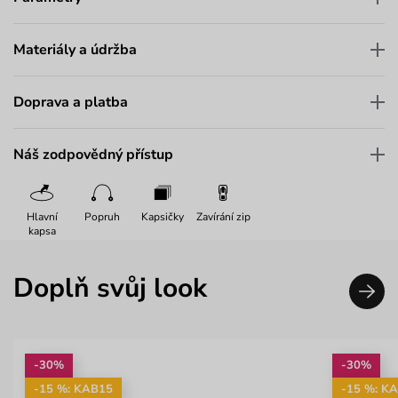
Materiály a údržba
Doprava a platba
Náš zodpovědný přístup
Hlavní
Popruh
Kapsičky
Zavírání zip
kapsa
Doplň svůj look
-30%
-30%
-15 %: KAB15
-15 %: K