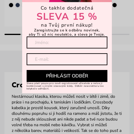
Co takhle dodatečná
SLEVA 15 %
na Tvůj první nákup!
Zaregistrujte se k odběru novinek,
aby Ti už nic neuteklo, a sleva je Tvoje.
PŘIHLÁSIT ODBĚR
Crossbody
Sleva platí pouze pro nově registrované uživatele a nelze ji
kombinovat s jinými slevovými kódy. Odběr newsletteru lze
kdykoliv odhlásit.
Nestárnoucí klasika, kterou můžeš nosit v létě i zimě, do
práce i na prochajdu, k teniskám i lodičkám. Crossbody
kabelka je prostě kousek, který zaručeně unosíš. Díky
dlouhému popruhu si ji hodíš na rameno a máš jistotu, že ti
z něj nebude sklouzávat ani nikde padat a tvé ruce budou
volné třeba na mobil nebo kávičku. Vybrat si můžeš
z několika barev, materiálů i velikostí. Tak se do toho pusť a