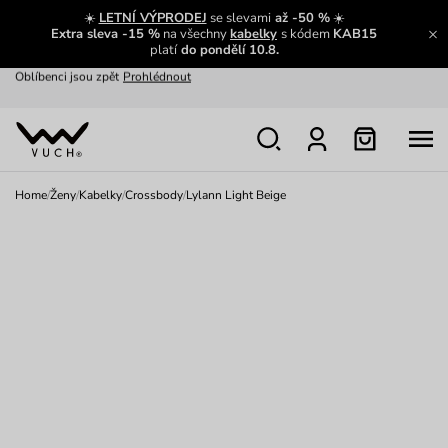
Výměna a vrácení zdarma
Zobrazit
☀️
LETNÍ VÝPRODEJ
se slevami
až -50 %
☀️
Extra sleva -15 %
na všechny
kabelky
s kódem
KAB15
Oblíbenci jsou zpět
Prohlédnout
platí
do pondělí 10.8.
Nech se inspirovat
Ukázat
Home
/
Ženy
/
Kabelky
/
Crossbody
/
Lylann Light Beige