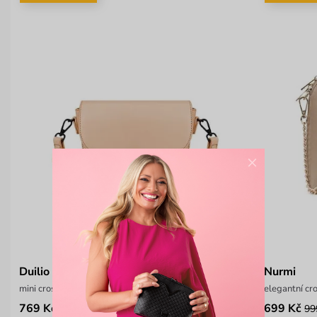
×
Duilio Creme
Nurmi
mini crossbody kabelka
elegantní cr
769 Kč
699 Kč
1 099 Kč
99