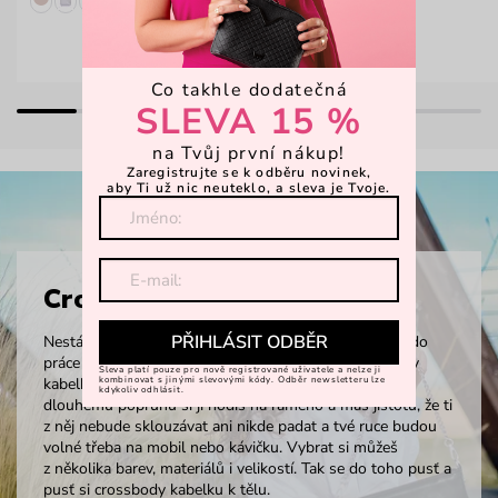
Co takhle dodatečná
SLEVA 15 %
na Tvůj první nákup!
Zaregistrujte se k odběru novinek,
aby Ti už nic neuteklo, a sleva je Tvoje.
Crossbody
PŘIHLÁSIT ODBĚR
Nestárnoucí klasika, kterou můžeš nosit v létě i zimě, do
práce i na prochajdu, k teniskám i lodičkám. Crossbody
Sleva platí pouze pro nově registrované uživatele a nelze ji
kombinovat s jinými slevovými kódy. Odběr newsletteru lze
kabelka je prostě kousek, který zaručeně unosíš. Díky
kdykoliv odhlásit.
dlouhému popruhu si ji hodíš na rameno a máš jistotu, že ti
z něj nebude sklouzávat ani nikde padat a tvé ruce budou
volné třeba na mobil nebo kávičku. Vybrat si můžeš
z několika barev, materiálů i velikostí. Tak se do toho pusť a
pusť si crossbody kabelku k tělu.