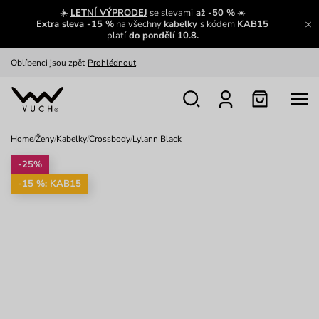
Zajímavosti ze světa Vuch:
Přečíst
☀️
LETNÍ VÝPRODEJ
se slevami
až -50 %
☀️
Extra sleva -15 %
na všechny
kabelky
s kódem
KAB15
Výměna a vrácení zdarma
Zobrazit
platí
do pondělí 10.8.
Oblíbenci jsou zpět
Prohlédnout
Nech se inspirovat
Ukázat
Home
/
Ženy
/
Kabelky
/
Crossbody
/
Lylann Black
-25%
-15 %: KAB15