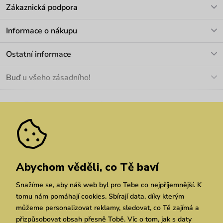
Zákaznická podpora
V pracovních dnech Po-Pá: 8-17h
Informace o nákupu
info@vuch.cz
Kontakt
Ostatní informace
+420 466 566 493
Doprava a platba
O nás
Buď u všeho zásadního!
Materiály a údržba
Kariéra
Nejčastější dotazy
Novinky
Slevy
Akce
Velkoobchod
Vrácení a reklamace
We Care
Odebírat
Pozáruční opravy
Dárkové poukazy
Zásady ochrany osobních údajů
zde
Vuchlook
Prodejny
Praha
Brno
Chrudim
Abychom věděli, co Tě baví
Snažíme se, aby náš web byl pro Tebe co nejpříjemnější. K
tomu nám pomáhají cookies. Sbírají data, díky kterým
můžeme personalizovat reklamy, sledovat, co Tě zajímá a
přizpůsobovat obsah přesně Tobě. Víc o tom, jak s daty