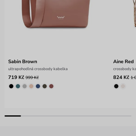
Sabin Brown
Aine Red
ultrapohodlná crossbody kabelka
crossbody ka
719 Kč
824 Kč
999 Kč
1 