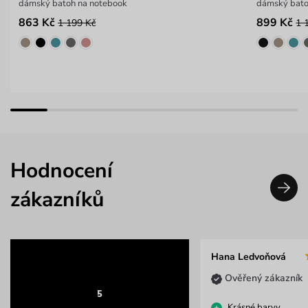
dámský batoh na notebook
dámský bato
863 Kč
899 Kč
1 199 Kč
1 
Hodnocení
zákazníků
Hana Ledvoňová
Ověřený zákazník
5
Krásné barvy