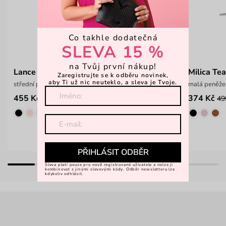
Co takhle dodatečná
SLEVA 15 %
na Tvůj první nákup!
Lance Blue
Milica Tea
Zaregistrujte se k odběru novinek,
aby Ti už nic neuteklo, a sleva je Tvoje.
střední puntíkatá peněženka na patent
malá peněže
455 Kč
374 Kč
799 Kč
49
PŘIHLÁSIT ODBĚR
Sleva platí pouze pro nově registrované uživatele a nelze ji
kombinovat s jinými slevovými kódy. Odběr newsletteru lze
kdykoliv odhlásit.