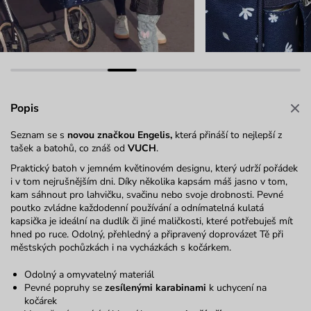
Popis
Seznam se s
novou značkou Engelis,
která přináší to nejlepší z
tašek a batohů, co znáš od
VUCH
.
Praktický batoh v jemném květinovém designu, který udrží pořádek
i v tom nejrušnějším dni. Díky několika kapsám máš jasno v tom,
kam sáhnout pro lahvičku, svačinu nebo svoje drobnosti. Pevné
poutko zvládne každodenní používání a odnímatelná kulatá
kapsička je ideální na dudlík či jiné maličkosti, které potřebuješ mít
hned po ruce. Odolný, přehledný a připravený doprovázet Tě při
městských pochůzkách i na vycházkách s kočárkem.
Odolný a omyvatelný materiál
Pevné popruhy se
zesílenými karabinami
k uchycení na
kočárek