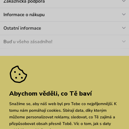
Zákaznická podpora
V pracovních dnech Po-Pá: 8-17h
Informace o nákupu
info@vuch.cz
Kontakt
Ostatní informace
+420 466 566 493
Doprava a platba
O nás
Buď u všeho zásadního!
Materiály a údržba
Kariéra
Nejčastější dotazy
Novinky
Slevy
Akce
Velkoobchod
Vrácení a reklamace
We Care
Odebírat
Pozáruční opravy
Dárkové poukazy
Zásady ochrany osobních údajů
zde
Vuchlook
Prodejny
Praha
Brno
Chrudim
Abychom věděli, co Tě baví
Snažíme se, aby náš web byl pro Tebe co nejpříjemnější. K
tomu nám pomáhají cookies. Sbírají data, díky kterým
můžeme personalizovat reklamy, sledovat, co Tě zajímá a
přizpůsobovat obsah přesně Tobě. Víc o tom, jak s daty