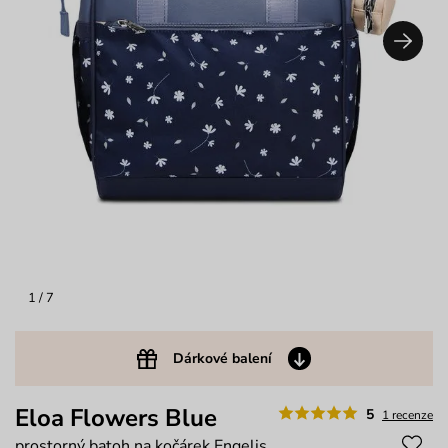
1
/ 7
Dárkové balení
Eloa Flowers Blue
5
1 recenze
prostorný batoh na kočárek Engelis