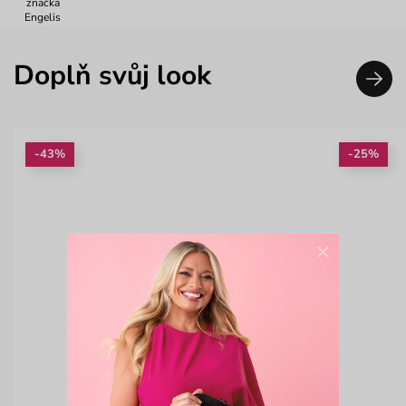
značka
Engelis
Doplň svůj look
-43%
-25%
×