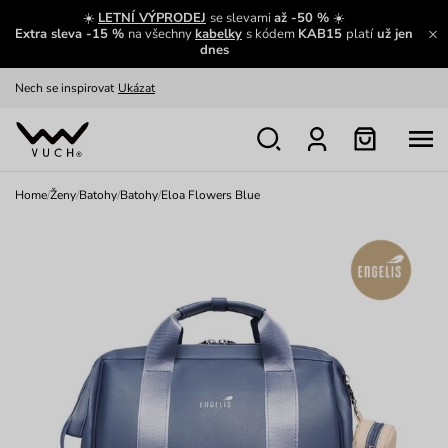
☀️
LETNÍ VÝPRODEJ
se slevami
až -50 %
☀️
Extra sleva -15 %
na všechny
kabelky
s kódem
KAB15
platí
už jen
dnes
Zajímavosti ze světa Vuch:
Přečíst
Výměna a vrácení zdarma
Zobrazit
Oblíbenci jsou zpět
Prohlédnout
Home
/
Ženy
/
Batohy
/
Batohy
/
Eloa Flowers Blue
Nech se inspirovat
Ukázat