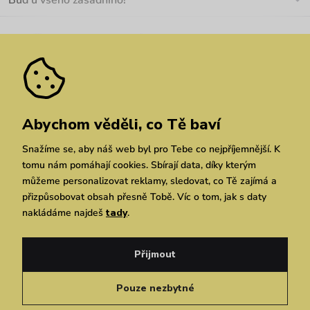
Materiály a údržba
Kariéra
Nejčastější dotazy
Novinky
Slevy
Akce
Velkoobchod
Vrácení a reklamace
We Care
Odebírat
Pozáruční opravy
Dárkové poukazy
Zásady ochrany osobních údajů
zde
Vuchlook
Prodejny
Praha
Brno
Chrudim
Abychom věděli, co Tě baví
Snažíme se, aby náš web byl pro Tebe co nejpříjemnější. K
tomu nám pomáhají cookies. Sbírají data, díky kterým
můžeme personalizovat reklamy, sledovat, co Tě zajímá a
přizpůsobovat obsah přesně Tobě. Víc o tom, jak s daty
nakládáme najdeš
tady
.
Copyright © 2026 Vuch s.r.o. Všechna práva vyhrazena. Technicky zajišťuje
Simplia.cz
Přijmout
Obchodní podmínky
Zásady ochrany osobních údajů
Pouze nezbytné
Čeština