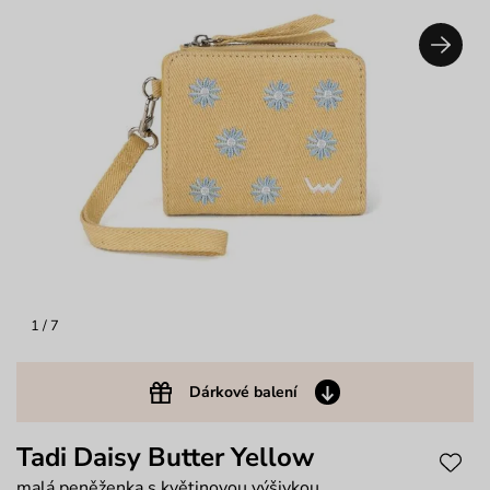
1
/ 7
Dárkové balení
Tadi Daisy Butter Yellow
malá peněženka s květinovou výšivkou