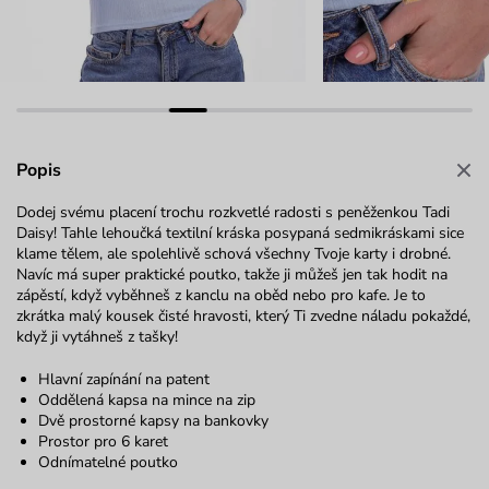
Popis
Dodej svému placení trochu rozkvetlé radosti s peněženkou Tadi
Daisy! Tahle lehoučká textilní kráska posypaná sedmikráskami sice
klame tělem, ale spolehlivě schová všechny Tvoje karty i drobné.
Navíc má super praktické poutko, takže ji můžeš jen tak hodit na
zápěstí, když vyběhneš z kanclu na oběd nebo pro kafe. Je to
zkrátka malý kousek čisté hravosti, který Ti zvedne náladu pokaždé,
když ji vytáhneš z tašky!
Hlavní zapínání na patent
Oddělená kapsa na mince na zip
Dvě prostorné kapsy na bankovky
Prostor pro 6 karet
Odnímatelné poutko