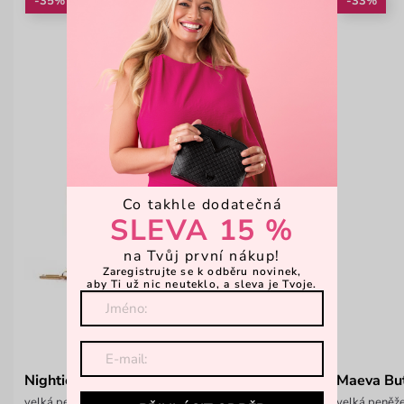
-35%
-33%
Co takhle dodatečná
SLEVA 15 %
na Tvůj první nákup!
Zaregistrujte se k odběru novinek,
aby Ti už nic neuteklo, a sleva je Tvoje.
Nightie Nicci Yellow
Maeva But
velká peněženka na zip
velká peněž