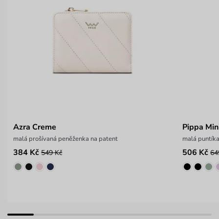
Azra Creme
Pippa Min
malá prošívaná peněženka na patent
malá puntík
384 Kč
506 Kč
549 Kč
64