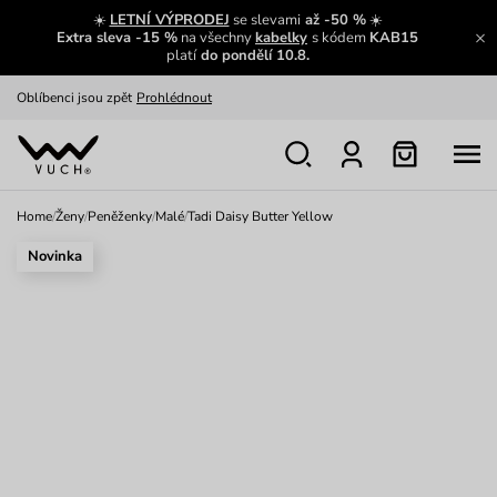
Zajímavosti ze světa Vuch:
Přečíst
☀️
LETNÍ VÝPRODEJ
se slevami
až -50 %
☀️
Extra sleva -15 %
na všechny
kabelky
s kódem
KAB15
Výměna a vrácení zdarma
Zobrazit
platí
do pondělí 10.8.
Oblíbenci jsou zpět
Prohlédnout
Nech se inspirovat
Ukázat
Home
/
Ženy
/
Peněženky
/
Malé
/
Tadi Daisy Butter Yellow
Novinka