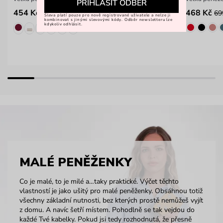
PŘIHLÁSIT ODBĚR
454 Kč
468 Kč
699 Kč
69
Sleva platí pouze pro nově registrované uživatele a nelze ji
kombinovat s jinými slevovými kódy. Odběr newsletteru lze
kdykoliv odhlásit.
MALÉ PENĚŽENKY
Co je malé, to je milé a…taky praktické. Výčet těchto
vlastností je jako ušitý pro malé peněženky. Obsáhnou totiž
všechny základní nutnosti, bez kterých prostě nemůžeš vyjít
z domu. A navíc šetří místem. Pohodlně se tak vejdou do
každé Tvé kabelky. Pokud jsi tedy rozhodnutá, že přesně