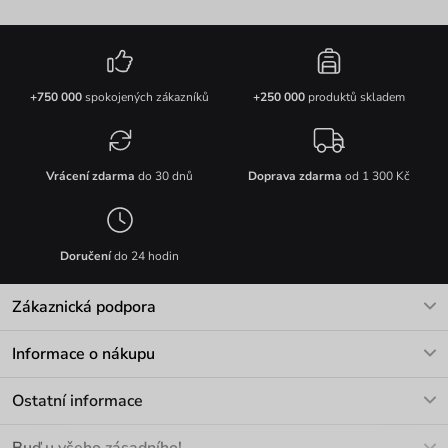
+750 000
spokojených zákazníků
+250 000
produktů skladem
Vrácení zdarma
do 30 dnů
Doprava zdarma
od 1 300 Kč
Doručení
do 24 hodin
Zákaznická podpora
V pracovních dnech Po-Pá: 8-17h
Informace o nákupu
info@vuch.cz
Kontakt
Ostatní informace
+420 466 566 493
Doprava a platba
O nás
Buď u všeho zásadního!