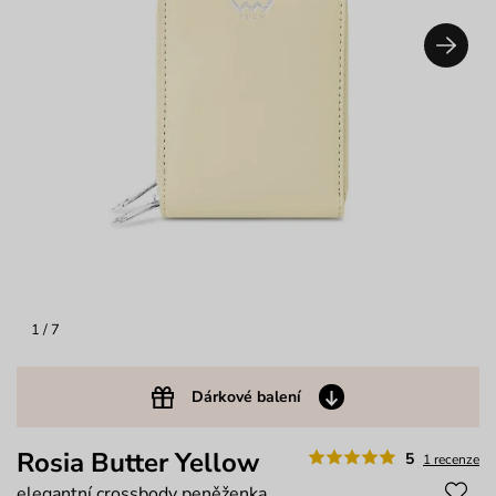
1
/ 7
Dárkové balení
Rosia Butter Yellow
5
1 recenze
elegantní crossbody peněženka