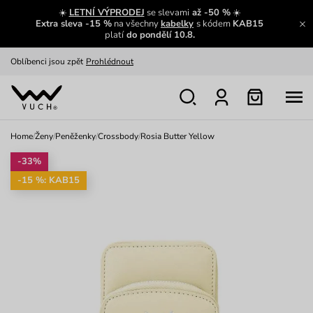
Zajímavosti ze světa Vuch:
Přečíst
☀️
LETNÍ VÝPRODEJ
se slevami
až -50 %
☀️
Extra sleva -15 %
na všechny
kabelky
s kódem
KAB15
Výměna a vrácení zdarma
Zobrazit
platí
do pondělí 10.8.
Oblíbenci jsou zpět
Prohlédnout
Nech se inspirovat
Ukázat
Home
/
Ženy
/
Peněženky
/
Crossbody
/
Rosia Butter Yellow
-33%
-15 %: KAB15