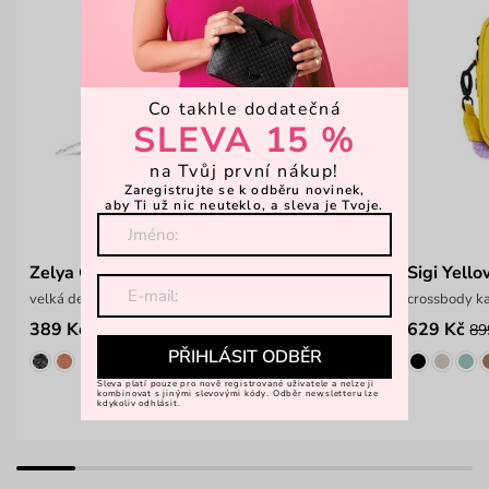
Co takhle dodatečná
SLEVA 15 %
na Tvůj první nákup!
Zaregistrujte se k odběru novinek,
aby Ti už nic neuteklo, a sleva je Tvoje.
Zelya Grafitti Yellow
Sigi Yell
velká designová peněženka
crossbody k
389 Kč
629 Kč
599 Kč
89
PŘIHLÁSIT ODBĚR
Sleva platí pouze pro nově registrované uživatele a nelze ji
kombinovat s jinými slevovými kódy. Odběr newsletteru lze
kdykoliv odhlásit.