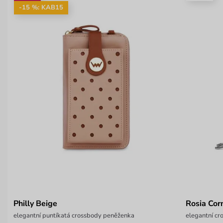
-15 %: KAB15
Philly Beige
Rosia Cor
elegantní puntíkatá crossbody peněženka
elegantní c