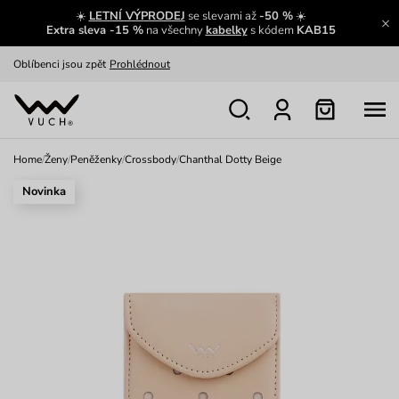
☀️
LETNÍ VÝPRODEJ
se slevami až
-50 %
☀️
Výměna a vrácení zdarma
Zobrazit
Extra sleva -15 %
na všechny
kabelky
s kódem
KAB15
Oblíbenci jsou zpět
Prohlédnout
Nech se inspirovat
Ukázat
Home
/
Ženy
/
Peněženky
/
Crossbody
/
Chanthal Dotty Beige
Novinka