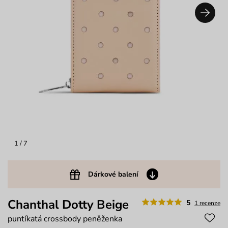
1
/ 7
Dárkové balení
Chanthal Dotty Beige
5
1 recenze
puntíkatá crossbody peněženka