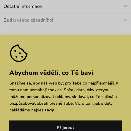
Kontakt
Ostatní informace
+420 466 566 493
Doprava a platba
O nás
Buď u všeho zásadního!
Materiály a údržba
Kariéra
Nejčastější dotazy
Novinky
Slevy
Akce
Velkoobchod
Vrácení a reklamace
We Care
Odebírat
Pozáruční opravy
Dárkové poukazy
Zásady ochrany osobních údajů
zde
Vuchlook
Prodejny
Praha
Brno
Chrudim
Abychom věděli, co Tě baví
Snažíme se, aby náš web byl pro Tebe co nejpříjemnější. K
tomu nám pomáhají cookies. Sbírají data, díky kterým
můžeme personalizovat reklamy, sledovat, co Tě zajímá a
přizpůsobovat obsah přesně Tobě. Víc o tom, jak s daty
nakládáme najdeš
tady
.
Copyright © 2026 Vuch s.r.o. Všechna práva vyhrazena. Technicky zajišťuje
Simplia.cz
Přijmout