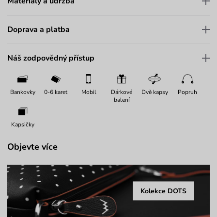
Materiály a údržba
Doprava a platba
Náš zodpovědný přístup
Bankovky
0-6 karet
Mobil
Dárkové
Dvě kapsy
Popruh
balení
Kapsičky
Objevte více
Kolekce DOTS