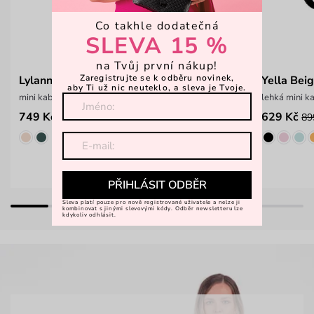
Co takhle dodatečná
SLEVA 15 %
na Tvůj první nákup!
Zaregistrujte se k odběru novinek,
Lylann Flowers Beige
Yella Bei
aby Ti už nic neuteklo, a sleva je Tvoje.
mini kabelka s květinovou výšivkou
lehká mini k
749 Kč
629 Kč
999 Kč
89
PŘIHLÁSIT ODBĚR
Sleva platí pouze pro nově registrované uživatele a nelze ji
kombinovat s jinými slevovými kódy. Odběr newsletteru lze
kdykoliv odhlásit.