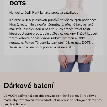
DOTS
Nandej to šedi! Puntíky jako srdcová záležitost.
Kolekce
DOTS
je oslavou puntíků ve všech jejich podobách.
Hravé, roztomilé a nepřehlédnutelné, přesně takové, jaké
mají být. Puntíky jsou u nás ve Vuch srdeční záležitostí,
která postupně prostupuje stále více designy. Každý kousek
z této kolekce přináší dávku radosti, šmrncu a lehké
nostalgie. Pokud Tě puntíky baví stejně jako nás, DOTS si
Tě získá hned na první pohled a už nepustí.
Dárkové balení
Ve VUCH balíme každou objednávku do krásné dárkové krabičky s
mašlí, aby rozbalování bylo radostí, ať už pro sebe nebo jako dárek pro
někoho blízkého.