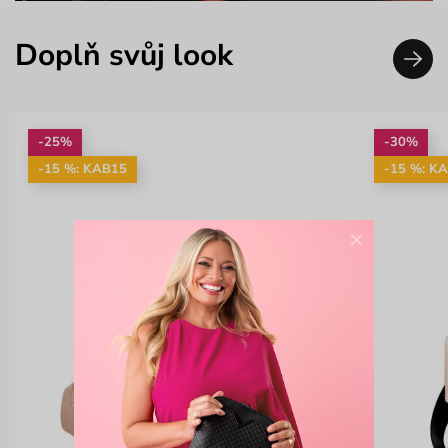
Doplň svůj look
-25%
-30%
-15 %: KAB15
-15 %: K
×