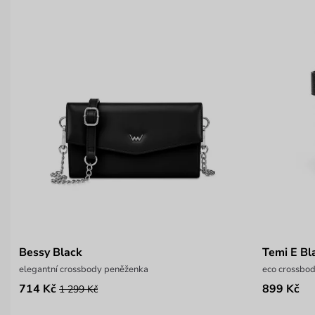
Bessy Black
Temi E Bl
elegantní crossbody peněženka
eco crossbo
714 Kč
899 Kč
1 299 Kč