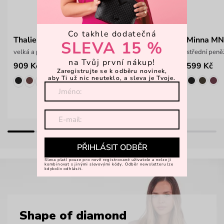
Co takhle dodatečná
Thalie Beige
Minna MN
SLEVA 15 %
velká a prostorná kabelka
střední pen
na Tvůj první nákup!
909 Kč
599 Kč
1 399 Kč
Zaregistrujte se k odběru novinek,
aby Ti už nic neuteklo, a sleva je Tvoje.
PŘIHLÁSIT ODBĚR
Sleva platí pouze pro nově registrované uživatele a nelze ji
kombinovat s jinými slevovými kódy. Odběr newsletteru lze
kdykoliv odhlásit.
Shape of diamond