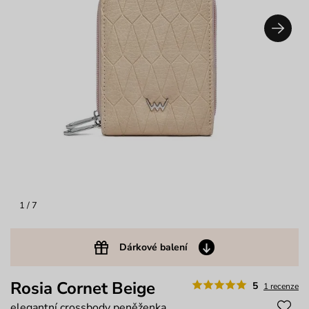
1
/ 7
Dárkové balení
Rosia Cornet Beige
5
1 recenze
elegantní crossbody peněženka