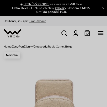
Zajímavosti ze světa Vuch:
Přečíst
☀️
LETNÍ VÝPRODEJ
se slevami
až -50 %
☀️
Extra sleva -15 %
na všechny
kabelky
s kódem
KAB15
Výměna a vrácení zdarma
Zobrazit
platí
do pondělí 10.8.
Oblíbenci jsou zpět
Prohlédnout
Nech se inspirovat
Ukázat
Home
/
Ženy
/
Peněženky
/
Crossbody
/
Rosia Cornet Beige
Novinka