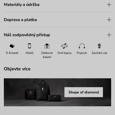
Materiály a údržba
Doprava a platba
Náš zodpovědný přístup
0-6 karet
Mobil
Dárkové
Dvě kapsy
Popruh
Zavírání zip
balení
Objevte více
Shape of diamond