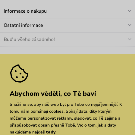
V pracovních dnech Po-Pá: 8-17h
Informace o nákupu
info@vuch.cz
Kontakt
Ostatní informace
+420 466 566 493
Doprava a platba
O nás
Buď u všeho zásadního!
Materiály a údržba
Kariéra
Nejčastější dotazy
Novinky
Slevy
Akce
Velkoobchod
Vrácení a reklamace
We Care
Odebírat
Pozáruční opravy
Dárkové poukazy
Zásady ochrany osobních údajů
zde
Vuchlook
Prodejny
Praha
Brno
Chrudim
Abychom věděli, co Tě baví
Snažíme se, aby náš web byl pro Tebe co nejpříjemnější. K
tomu nám pomáhají cookies. Sbírají data, díky kterým
můžeme personalizovat reklamy, sledovat, co Tě zajímá a
přizpůsobovat obsah přesně Tobě. Víc o tom, jak s daty
nakládáme najdeš
tady
.