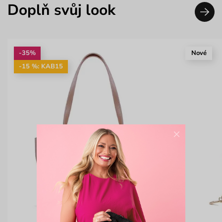
Doplň svůj look
-35%
Nové
-15 %: KAB15
×