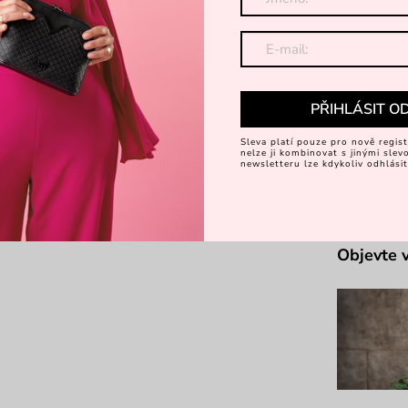
Hl
D
PŘIHLÁSIT O
Ka
Sleva platí pouze pro nově regist
nelze ji kombinovat s jinými sle
newsletteru lze kdykoliv odhlásit
Za
Objevte 