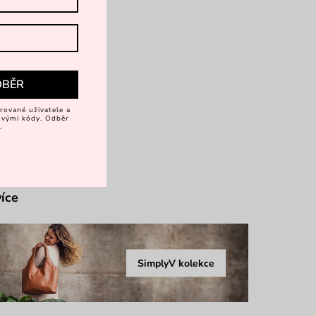
avní kapsa
vě kapsy
DBĚR
psičky
rované uživatele a
vovými kódy. Odběr
.
vírání zip
více
SimplyV kolekce