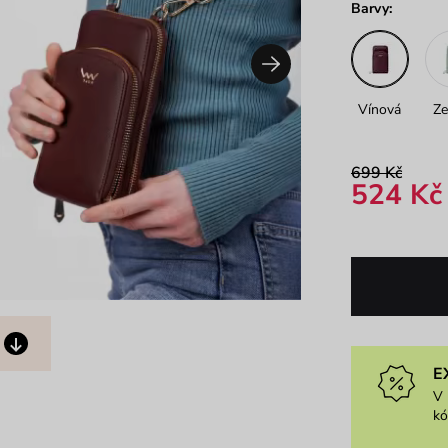
Barvy:
Vínová
Ze
699 Kč
524 Kč
E
V 
k