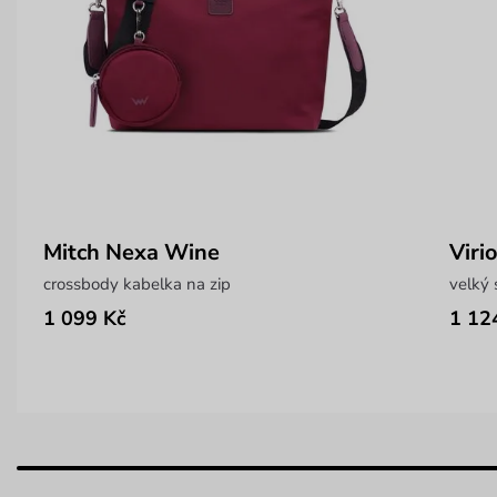
Mitch Nexa Wine
Viri
crossbody kabelka na zip
velký 
1 099 Kč
1 12