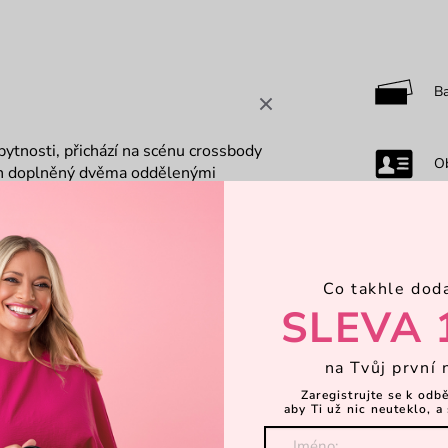
B
bytnosti, přichází na scénu crossbody
O
ign doplněný dvěma oddělenými
ia Ti přijde vhod, když nepotřebuješ
0-
osti
Co takhle dod
R
SLEVA 
na Tvůj první 
M
Zaregistrujte se k odb
aby Ti už nic neuteklo, a 