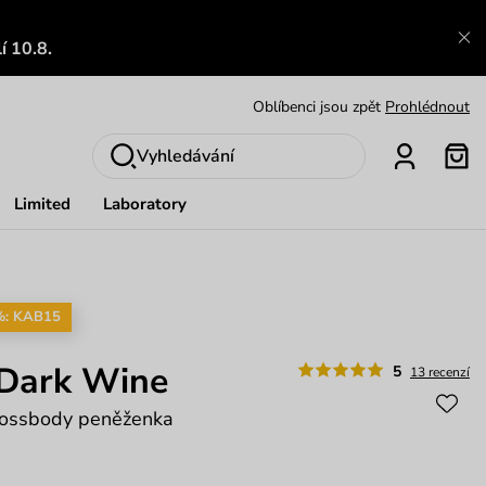
Výměna a vrácení zdarma
Zobrazit
í 10.8.
Oblíbenci jsou zpět
Prohlédnout
Nech se inspirovat
Ukázat
Vyhledávání
Limited
Laboratory
%: KAB15
 Dark Wine
5
13 recenzí
crossbody peněženka