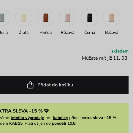
lená
Žlutá
Hnědá
Růžová
Černá
Béžová
skladem
Můžete mít již 11. 08.
Přidat do košíku
XTRA SLEVA -15 % 🩷
rámci
letního výprodeje
pro
kabelky
přidali
extra slevu −15 %
s
ódem
KAB15
. Platí už jen do
pondělí 10.8.