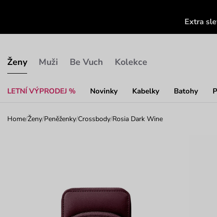
Extra sl
Ženy
Muži
Be Vuch
Kolekce
LETNÍ VÝPRODEJ %
Novinky
Kabelky
Batohy
P
Home
/
Ženy
/
Peněženky
/
Crossbody
/
Rosia Dark Wine