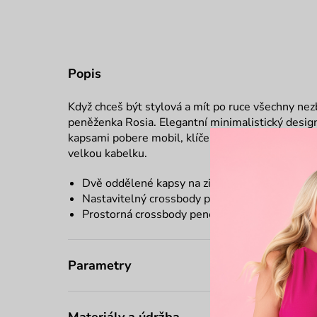
Popis
Když chceš být stylová a mít po ruce všechny nez
peněženka Rosia. Elegantní minimalistický des
kapsami pobere mobil, klíče a třeba i rtěnku. Ros
velkou kabelku.
Dvě oddělené kapsy na zip na všechny nezbytn
Nastavitelný crossbody popruh
Prostorná crossbody peněženka
Parametry
Materiály a údržba