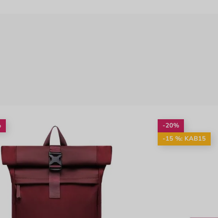
%
-20%
-15 %: KAB15