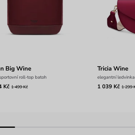
on Big Wine
Tricia Wine
sportovní roll-top batoh
elegantní ledvink
4 Kč
1 039 Kč
1 499 Kč
1 299 