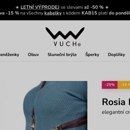
☀️
LETNÍ VÝPRODEJ
se slevami
až -50 %
☀️
eva -15 %
na všechny
kabelky
s kódem
KAB15
platí
do ponděl
eněženky
Obuv
Sluneční brýle
Šperky
Doplňky
-25%
-15 
Rosia
elegantní 