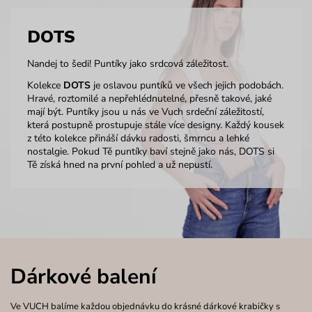
DOTS
Nandej to šedi! Puntíky jako srdcová záležitost.
Kolekce
DOTS
je oslavou puntíků ve všech jejich podobách.
Hravé, roztomilé a nepřehlédnutelné, přesně takové, jaké
mají být. Puntíky jsou u nás ve Vuch srdeční záležitostí,
která postupně prostupuje stále více designy. Každý kousek
z této kolekce přináší dávku radosti, šmrncu a lehké
nostalgie. Pokud Tě puntíky baví stejně jako nás, DOTS si
Tě získá hned na první pohled a už nepustí.
Dárkové balení
Ve VUCH balíme každou objednávku do krásné dárkové krabičky s