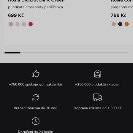
puntíkatá crossbody peněženka
elegantní c
699 Kč
799 Kč
+750 000
spokojených zákazníků
+250 000
produktů skladem
Vrácení zdarma
do 30 dnů
Doprava zdarma
od 1 300 Kč
Doručení
do 24 hodin