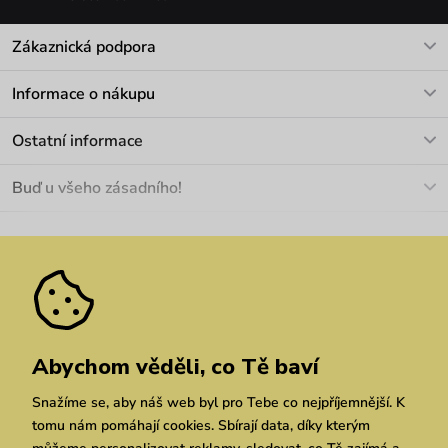
Zákaznická podpora
V pracovních dnech Po-Pá: 8-17h
Informace o nákupu
info@vuch.cz
Kontakt
Ostatní informace
+420 466 566 493
Doprava a platba
O nás
Buď u všeho zásadního!
Materiály a údržba
Kariéra
Nejčastější dotazy
Novinky
Slevy
Akce
Velkoobchod
Vrácení a reklamace
We Care
Odebírat
Pozáruční opravy
Dárkové poukazy
Zásady ochrany osobních údajů
zde
Vuchlook
Prodejny
Praha
Brno
Chrudim
Abychom věděli, co Tě baví
Snažíme se, aby náš web byl pro Tebe co nejpříjemnější. K
tomu nám pomáhají cookies. Sbírají data, díky kterým