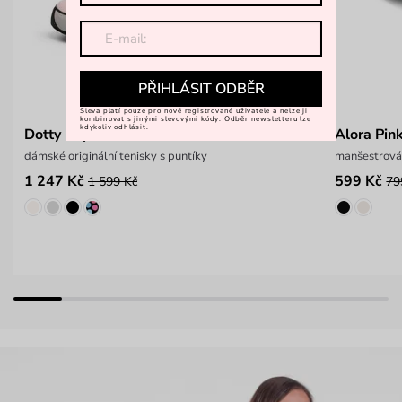
PŘIHLÁSIT ODBĚR
Sleva platí pouze pro nově registrované uživatele a nelze ji
kombinovat s jinými slevovými kódy. Odběr newsletteru lze
kdykoliv odhlásit.
Dotty Eilyn
Alora Pin
dámské originální tenisky s puntíky
manšestrová
1 247 Kč
599 Kč
1 599 Kč
79