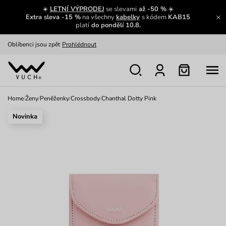
Zajímavosti ze světa Vuch:
Přečíst
☀️
LETNÍ VÝPRODEJ
se slevami
až -50 %
☀️
Extra sleva -15 %
na všechny
kabelky
s kódem
KAB15
Výměna a vrácení zdarma
Zobrazit
platí
do pondělí 10.8.
Oblíbenci jsou zpět
Prohlédnout
Nech se inspirovat
Ukázat
Home
/
Ženy
/
Peněženky
/
Crossbody
/
Chanthal Dotty Pink
Novinka