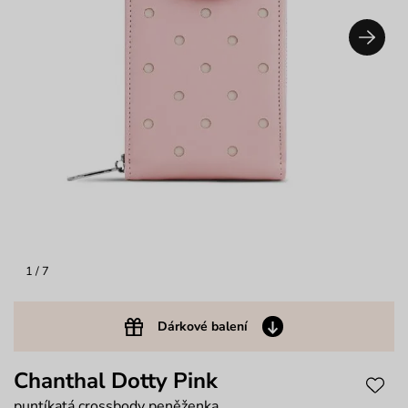
1
/ 7
Dárkové balení
Chanthal Dotty Pink
puntíkatá crossbody peněženka