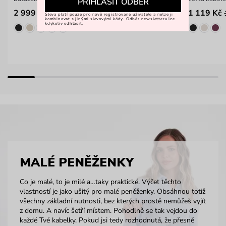
PŘIHLÁSIT ODBĚR
2 999 Kč
1 119 Kč
Sleva platí pouze pro nově registrované uživatele a nelze ji
kombinovat s jinými slevovými kódy. Odběr newsletteru lze
kdykoliv odhlásit.
MALÉ PENĚŽENKY
Co je malé, to je milé a…taky praktické. Výčet těchto
vlastností je jako ušitý pro malé peněženky. Obsáhnou totiž
všechny základní nutnosti, bez kterých prostě nemůžeš vyjít
z domu. A navíc šetří místem. Pohodlně se tak vejdou do
každé Tvé kabelky. Pokud jsi tedy rozhodnutá, že přesně