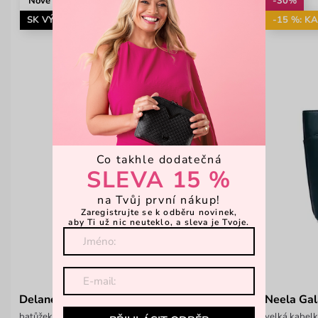
Nové
-30%
SK VÝROBA
-15 %: K
Co takhle dodatečná
SLEVA 15 %
na Tvůj první nákup!
Zaregistrujte se k odběru novinek,
aby Ti už nic neuteklo, a sleva je Tvoje.
Delaney Grace Dark Blue
Neela Gal
batůžek z italské hovězí kůže
velká kabel