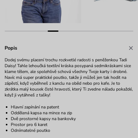
Popis
Dodej svému placení trochu rozkvetlé radosti s peněženkou Tadi
Daisy! Tahle lehoučká textilní kráska posypaná sedmikráskami sice
klame tělem, ale spolehlivě schová všechny Tvoje karty i drobné.
Navíc má super praktické poutko, takže ji můžeš jen tak hodit na
zápěstí, když vyběhneš z kanclu na oběd nebo pro kafe. Je to
zkrátka malý kousek čisté hravosti, který Ti zvedne náladu pokaždé,
když ji vytáhneš z tašky!
Hlavní zapínání na patent
Oddělená kapsa na mince na zip
Dvě prostorné kapsy na bankovky
Prostor pro 6 karet
Odnímatelné poutko