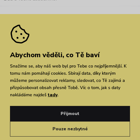
Kariéra
Nejčastější dotazy
Novinky
Slevy
Akce
Velkoobchod
Vrácení a reklamace
We Care
Odebírat
Pozáruční opravy
Dárkové poukazy
Zásady ochrany osobních údajů
zde
Vuchlook
Prodejny
Praha
Brno
Chrudim
Abychom věděli, co Tě baví
Snažíme se, aby náš web byl pro Tebe co nejpříjemnější. K
tomu nám pomáhají cookies. Sbírají data, díky kterým
můžeme personalizovat reklamy, sledovat, co Tě zajímá a
přizpůsobovat obsah přesně Tobě. Víc o tom, jak s daty
nakládáme najdeš
tady
.
Copyright © 2026 Vuch s.r.o. Všechna práva vyhrazena. Technicky zajišťuje
Simplia.cz
Přijmout
Obchodní podmínky
Zásady ochrany osobních údajů
Pouze nezbytné
Čeština