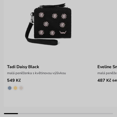
Tadi Daisy Black
Eveline S
malá peněženka s květinovou výšivkou
malá peněžen
549 Kč
487 Kč
64