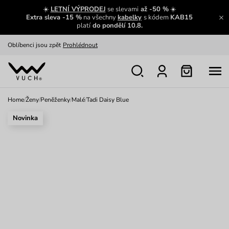
Zajímavosti ze světa Vuch:
Přečíst
☀️
LETNÍ VÝPRODEJ
se slevami
až -50 %
☀️
Extra sleva -15 %
na všechny
kabelky
s kódem
KAB15
Výměna a vrácení zdarma
Zobrazit
platí
do pondělí 10.8.
Oblíbenci jsou zpět
Prohlédnout
Nech se inspirovat
Ukázat
Home
/
Ženy
/
Peněženky
/
Malé
/
Tadi Daisy Blue
Novinka