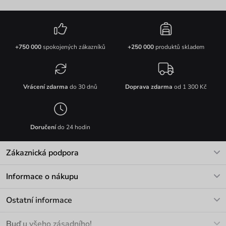
+750 000
spokojených zákazníků
+250 000
produktů skladem
Vrácení zdarma
do 30 dnů
Doprava zdarma
od 1 300 Kč
Doručení
do 24 hodin
Zákaznická podpora
V pracovních dnech Po-Pá: 8-17h
Informace o nákupu
info@vuch.cz
Kontakt
Ostatní informace
+420 466 566 493
Doprava a platba
O nás
Buď u všeho zásadního!
Materiály a údržba