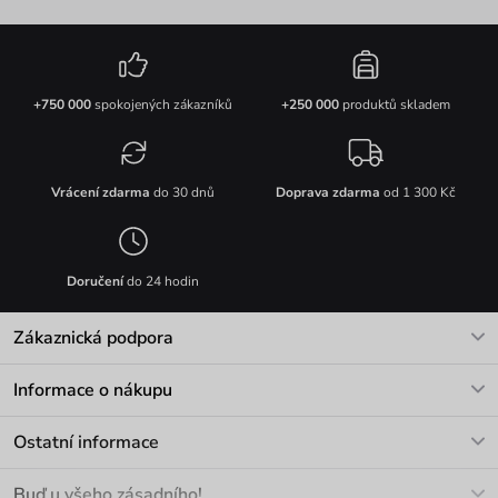
+750 000
spokojených zákazníků
+250 000
produktů skladem
Vrácení zdarma
do 30 dnů
Doprava zdarma
od 1 300 Kč
Doručení
do 24 hodin
Zákaznická podpora
V pracovních dnech Po-Pá: 8-17h
Informace o nákupu
info@vuch.cz
Kontakt
Ostatní informace
+420 466 566 493
Doprava a platba
O nás
Buď u všeho zásadního!
Materiály a údržba