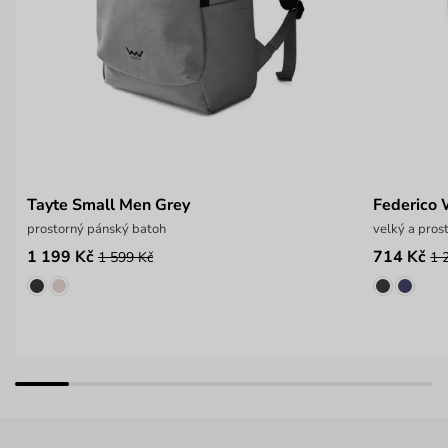
Tayte Small Men Grey
Federico
prostorný pánský batoh
velký a pros
1 199 Kč
714 Kč
1 599 Kč
1 