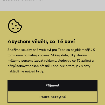
Kariéra
Nejčastější dotazy
Novinky
Slevy
Akce
Velkoobchod
Vrácení a reklamace
We Care
Odebírat
Pozáruční opravy
Dárkové poukazy
Zásady ochrany osobních údajů
zde
Vuchlook
Prodejny
Praha
Brno
Chrudim
Abychom věděli, co Tě baví
Snažíme se, aby náš web byl pro Tebe co nejpříjemnější. K
tomu nám pomáhají cookies. Sbírají data, díky kterým
můžeme personalizovat reklamy, sledovat, co Tě zajímá a
přizpůsobovat obsah přesně Tobě. Víc o tom, jak s daty
nakládáme najdeš
tady
.
Copyright © 2026 Vuch s.r.o. Všechna práva vyhrazena. Technicky zajišťuje
Simplia.cz
Přijmout
Obchodní podmínky
Zásady ochrany osobních údajů
Pouze nezbytné
Čeština