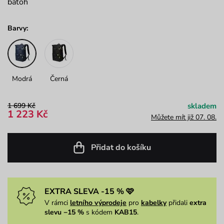
batoh
Barvy:
Modrá
Černá
1 699 Kč
skladem
1 223 Kč
Můžete mít již 07. 08.
Přidat do košíku
EXTRA SLEVA -15 % 🩷
V rámci
letního výprodeje
pro
kabelky
přidali
extra
slevu −15 %
s kódem
KAB15
.