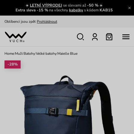
☀️
LETNÍ VÝPRODEJ
se slevami až
-50 %
☀️
Výměna a vrácení zdarma
Zobrazit
Extra sleva -15 %
na všechny
kabelky
s kódem
KAB15
Oblíbenci jsou zpět
Prohlédnout
Nech se inspirovat
Ukázat
Home
/
Muži
/
Batohy
/
Velké batohy
/
Maielle Blue
-28%