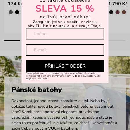
Co takhle dodatečná
174 Kč
1 790 Kč
249 Kč
SLEVA 15 %
na Tvůj první nákup!
Zaregistrujte se k odběru novinek,
aby Ti už nic neuteklo, a sleva je Tvoje.
PŘIHLÁSIT ODBĚR
Sleva platí pouze pro nově registrované uživatele a nelze ji
kombinovat s jinými slevovými kódy. Odběr newsletteru lze
kdykoliv odhlásit.
Pánské batohy
Dokonalost, jednoduchost, charakter a styl. Nebo by jsi
dokázal tuhle novou kolekci pánských batohů vystihnout
lépe? Kombinace sportovní elegance, praktického
uspořádání kapes a vyváženosti jednoduchosti a stylu je
nejen to co potřebuješ, ale také to, co chceš. Udávej směr a
začni třeba s novým VUCH batohem.