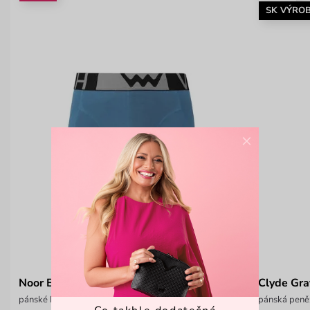
SK VÝRO
×
Noor Blue
Clyde Gra
pánské boxerky
pánská peněž