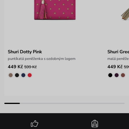
Shuri Dotty Pink
Shuri Gre
puntíkatá peněženka s ozdobným logem
malá peněže
449 Kč
449 Kč
599 Kč
59