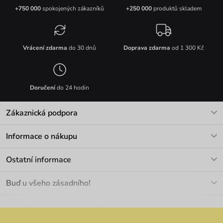
+750 000
spokojených zákazníků
+250 000
produktů skladem
Vrácení zdarma
do 30 dnů
Doprava zdarma
od 1 300 Kč
Doručení
do 24 hodin
Zákaznická podpora
V pracovních dnech Po-Pá: 8-17h
Informace o nákupu
info@vuch.cz
Kontakt
Ostatní informace
+420 466 566 493
Doprava a platba
O nás
Buď u všeho zásadního!
Materiály a údržba
Kariéra
Nejčastější dotazy
Novinky
Slevy
Akce
Velkoobchod
Vrácení a reklamace
We Care