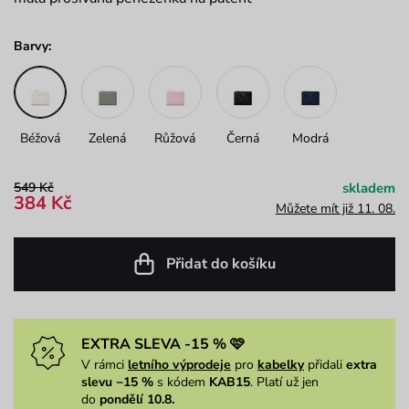
Barvy:
Béžová
Zelená
Růžová
Černá
Modrá
549 Kč
skladem
384 Kč
Můžete mít již 11. 08.
Přidat do košíku
EXTRA SLEVA -15 % 🩷
V rámci
letního výprodeje
pro
kabelky
přidali
extra
slevu −15 %
s kódem
KAB15
. Platí už jen
do
pondělí 10.8.