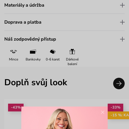
Materiály a údržba
Doprava a platba
Náš zodpovědný přístup
Mince
Bankovky
0-6 karet
Dárkové
balení
Doplň svůj look
-43%
-33%
×
-15 %: K