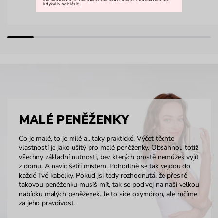
kdykoliv odhlásit.
MALÉ PENĚŽENKY
Co je malé, to je milé a…taky praktické. Výčet těchto
vlastností je jako ušitý pro malé peněženky. Obsáhnou totiž
všechny základní nutnosti, bez kterých prostě nemůžeš vyjít
z domu. A navíc šetří místem. Pohodlně se tak vejdou do
každé Tvé kabelky. Pokud jsi tedy rozhodnutá, že přesně
takovou peněženku musíš mít, tak se podívej na naši velkou
nabídku malých peněženek. Je to sice oxymóron, ale ručíme
za jeho pravdivost.