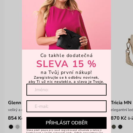
Co takhle dodatečná
SLEVA 15 %
na Tvůj první nákup!
Zaregistrujte se k odběru novinek,
aby Ti už nic neuteklo, a sleva je Tvoje.
Glenn TC Beige
Tricia MN
velký a odolný cestovní batoh
elegantní l
854 Kč
870 Kč
1 499 Kč
1 
PŘIHLÁSIT ODBĚR
Sleva platí pouze pro nově registrované uživatele a nelze ji
kombinovat s jinými slevovými kódy. Odběr newsletteru lze