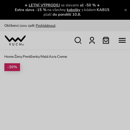
Zajímavosti ze světa Vuch:
Přečíst
☀️
LETNÍ VÝPRODEJ
se slevami
až -50 %
☀️
Extra sleva -15 %
na všechny
kabelky
s kódem
KAB15
Výměna a vrácení zdarma
Zobrazit
platí
do pondělí 10.8.
Oblíbenci jsou zpět
Prohlédnout
Nech se inspirovat
Ukázat
Home
/
Ženy
/
Peněženky
/
Malé
/
Azra Creme
-30%