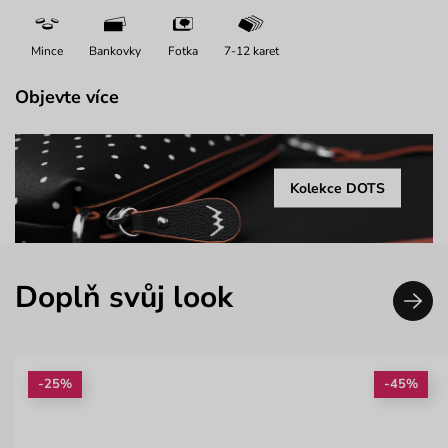
Mince
Bankovky
Fotka
7-12 karet
Objevte více
Kolekce DOTS
Doplň svůj look
-25%
-45%