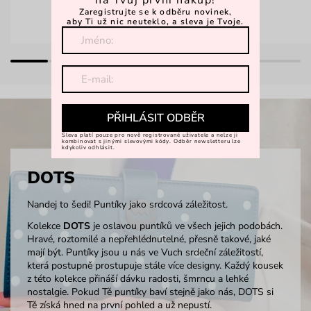
na Tvůj první nákup!
Zaregistrujte se k odběru novinek,
aby Ti už nic neuteklo, a sleva je Tvoje.
PŘIHLÁSIT ODBĚR
Sleva platí pouze pro nově registrované uživatele a nelze ji
kombinovat s jinými slevovými kódy. Odběr newsletteru lze
kdykoliv odhlásit.
DOTS
Nandej to šedi! Puntíky jako srdcová záležitost.
Kolekce
DOTS
je oslavou puntíků ve všech jejich podobách.
Hravé, roztomilé a nepřehlédnutelné, přesně takové, jaké
mají být. Puntíky jsou u nás ve Vuch srdeční záležitostí,
která postupně prostupuje stále více designy. Každý kousek
z této kolekce přináší dávku radosti, šmrncu a lehké
nostalgie. Pokud Tě puntíky baví stejně jako nás, DOTS si
Tě získá hned na první pohled a už nepustí.