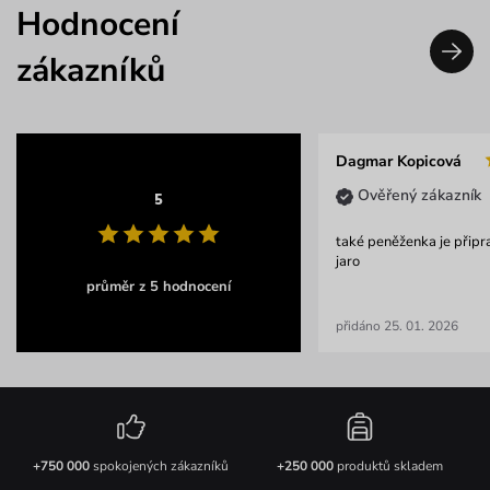
Hodnocení
zákazníků
Dagmar Kopicová
Ověřený zákazník
5
také peněženka je připr
jaro
průměr z 5 hodnocení
přidáno 25. 01. 2026
+750 000
spokojených zákazníků
+250 000
produktů skladem