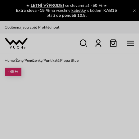
Zajímavosti ze světa Vuch:
Přečíst
☀️
LETNÍ VÝPRODEJ
se slevami
až -50 %
☀️
Extra sleva -15 %
na všechny
kabelky
s kódem
KAB15
Výměna a vrácení zdarma
Zobrazit
platí
do pondělí 10.8.
Oblíbenci jsou zpět
Prohlédnout
Nech se inspirovat
Ukázat
Home
/
Ženy
/
Peněženky
/
Puntíkaté
/
Pippa Blue
-45%