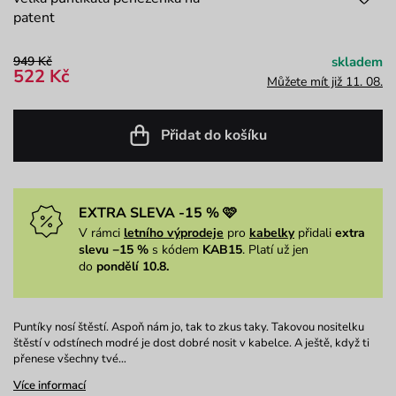
patent
949 Kč
skladem
522 Kč
Můžete mít již 11. 08.
Přidat do košíku
EXTRA SLEVA -15 % 🩷
V rámci
letního výprodeje
pro
kabelky
přidali
extra
slevu −15 %
s kódem
KAB15
. Platí už jen
do
pondělí 10.8.
Puntíky nosí štěstí. Aspoň nám jo, tak to zkus taky. Takovou nositelku
štěstí v odstínech modré je dost dobré nosit v kabelce. A ještě, když ti
přenese všechny tvé…
Více informací