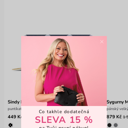
×
Sindy Blue
Sygurny 
puntíkatá peněženka na zip
pánský velký
Co takhle dodatečná
SLEVA 15 %
449 Kč
879 Kč
599 Kč
1 