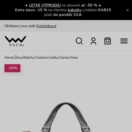
Výměna a vrácení zdarma
Zobrazit
☀️
LETNÍ VÝPRODEJ
se slevami
až -50 %
☀️
Extra sleva -15 %
na všechny
kabelky
s kódem
KAB15
Oblíbenci jsou zpět
Prohlédnout
platí
do pondělí 10.8.
Nech se inspirovat
Ukázat
Home
/
Ženy
/
Batohy
/
Cestovní tašky
/
Carola Grey
-20%