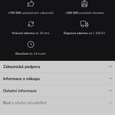
+750 000
spokojených zákazníků
+250 000
produktů skladem
Vrácení zdarma
do 30 dnů
Doprava zdarma
od 1 300 Kč
Doručení
do 24 hodin
Zákaznická podpora
V pracovních dnech Po-Pá: 8-17h
Informace o nákupu
info@vuch.cz
Kontakt
Ostatní informace
+420 466 566 493
Doprava a platba
O nás
Buď u všeho zásadního!
Materiály a údržba
Kariéra
Nejčastější dotazy
Novinky
Slevy
Akce