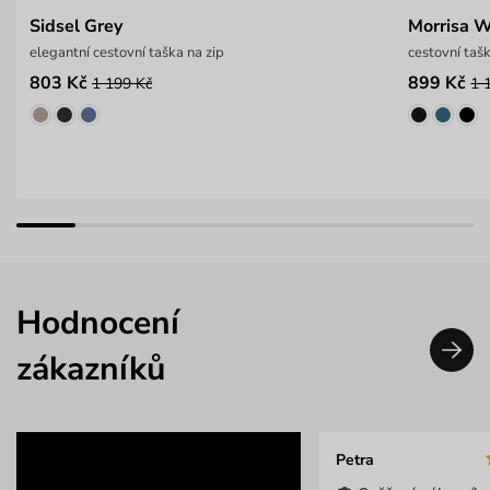
Sidsel Grey
Morrisa 
elegantní cestovní taška na zip
cestovní taš
803 Kč
899 Kč
1 199 Kč
1 
Hodnocení
zákazníků
Petra