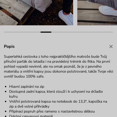
Popis
Superlehká cestovka z toho nejpraktičtějšího matroše bude Tvůj
příruční parťák do letadla i na pravidelný trénink do fitka. Na první
pohled vypadá nevinně, ale na omak poznáš, že je z pevného
materiálu a vnitřní kapsy jsou dokonce polstrované, takže Tvoje věci
uvnitř budou 100% safe.
Hlavní zapínání na zip
Dostupná zadní kapsa, která slouží i k uchycení na držadlo
kufru
Vnitřní polstrovaná kapsa na notebook do 13,3", kapsička na
zip a dvě volné přihrádky
Připínací popruh přes rameno s nastavitelnou délkou
Odolný canvasový materiál