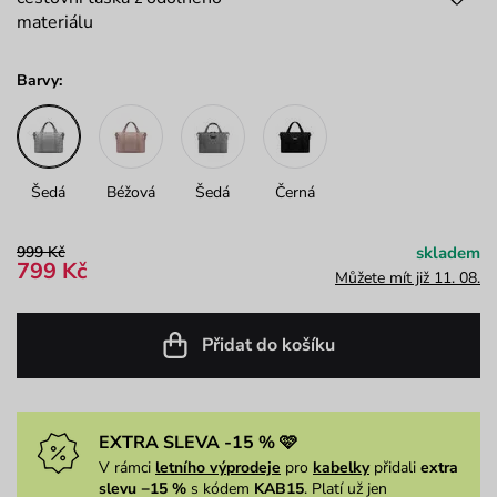
materiálu
Barvy:
Šedá
Béžová
Šedá
Černá
999 Kč
skladem
799 Kč
Můžete mít již 11. 08.
Přidat do košíku
EXTRA SLEVA -15 % 🩷
V rámci
letního výprodeje
pro
kabelky
přidali
extra
slevu −15 %
s kódem
KAB15
. Platí už jen