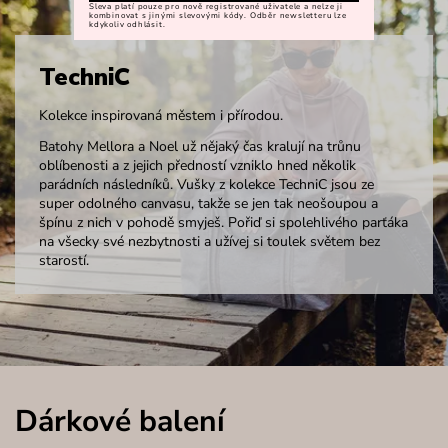
Sleva platí pouze pro nově registrované uživatele a nelze ji
kombinovat s jinými slevovými kódy. Odběr newsletteru lze
kdykoliv odhlásit.
TechniC
Kolekce inspirovaná městem i přírodou.
Batohy Mellora a Noel už nějaký čas kralují na trůnu
oblíbenosti a z jejich předností vzniklo hned několik
parádních následníků. Vušky z kolekce TechniC jsou ze
super odolného canvasu, takže se jen tak neošoupou a
špínu z nich v pohodě smyješ. Pořiď si spolehlivého parťáka
na všecky své nezbytnosti a užívej si toulek světem bez
starostí.
Dárkové balení