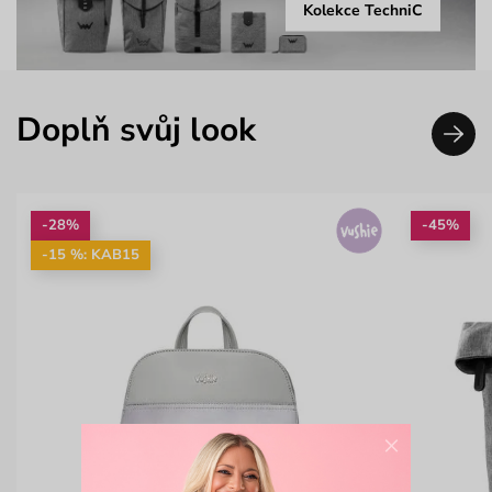
Kolekce TechniC
Doplň svůj look
-28%
-45%
-15 %: KAB15
×