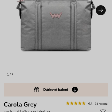
1
/ 7
Dárkové balení
Carola Grey
4.4
24 recenzí
cestovní taška z odolného