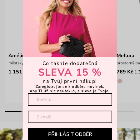
Amélie Tapered Backpack
Mellora
Co takhle dodatečná
městský batůžek na zip Vushie
prostorný ba
SLEVA 15 %
1 151 Kč
769 Kč
1 599 Kč
1 
na Tvůj první nákup!
Zaregistrujte se k odběru novinek,
aby Ti už nic neuteklo, a sleva je Tvoje.
PŘIHLÁSIT ODBĚR