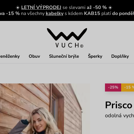
☀️
LETNÍ VÝPRODEJ
se slevami
až -50 %
☀️
eva -15 %
na všechny
kabelky
s kódem
KAB15
platí
do ponděl
eněženky
Obuv
Sluneční brýle
Šperky
Doplňky
-25%
-15 
Prisco
odolná vyc