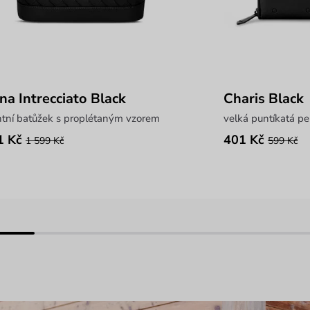
na Intrecciato Black
Charis Black
ntní batůžek s proplétaným vzorem
velká puntíkatá p
1 Kč
401 Kč
1 599 Kč
599 Kč