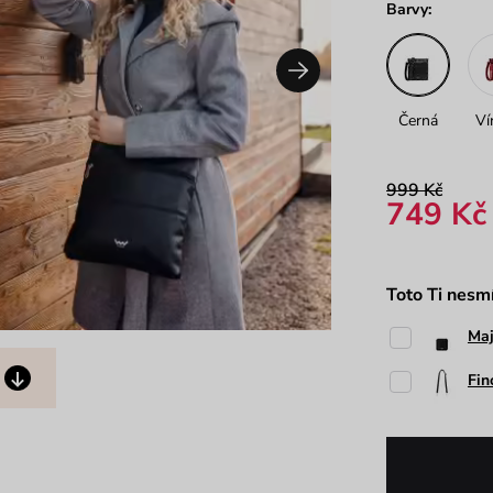
Barvy:
Černá
Ví
999 Kč
749 Kč
Toto Ti nesm
Maj
Fin