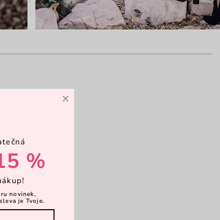
×
avní kapsa
atečná
opruh
15 %
nákup!
psičky
ěru novinek,
sleva je Tvoje.
vírání zip