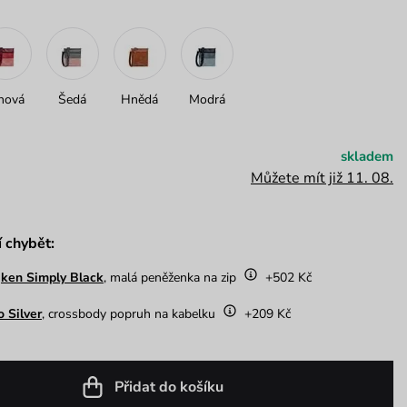
nová
Šedá
Hnědá
Modrá
skladem
Můžete mít již 11. 08.
í chybět:
ken Simply Black
, malá peněženka na zip
+502 Kč
o Silver
, crossbody popruh na kabelku
+209 Kč
Přidat do košíku