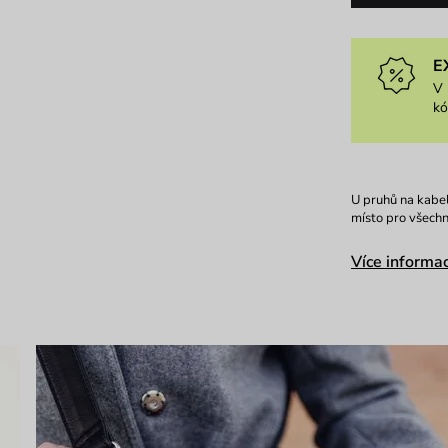
E
V 
k
U pruhů na kabelc
místo pro všechn
Více informac