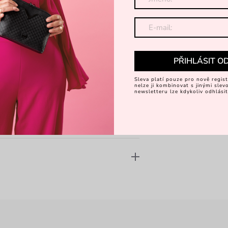
ání
PŘIHLÁSIT O
Sleva platí pouze pro nově regist
nelze ji kombinovat s jinými sle
newsletteru lze kdykoliv odhlásit