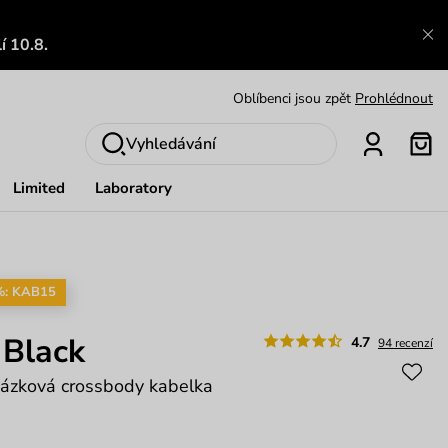
Výměna a vrácení zdarma
Zobrazit
í 10.8.
Oblíbenci jsou zpět
Prohlédnout
Nech se inspirovat
Ukázat
Vyhledávání
Limited
Laboratory
%: KAB15
 Black
4.7
94 recenzí
házková crossbody kabelka