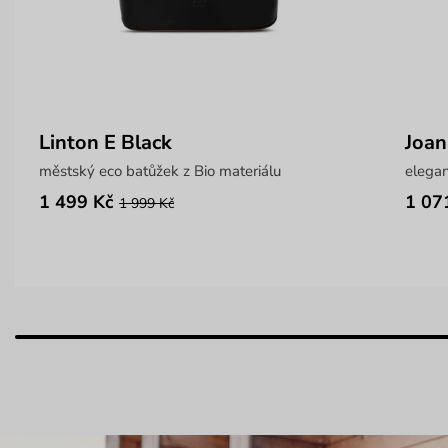
Linton E Black
Joan
městský eco batůžek z Bio materiálu
elega
1 499 Kč
1 07
1 999 Kč