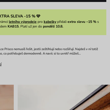
XTRA SLEVA -15 % 🩷
rámci
letního výprodeje
pro
kabelky
přidali
extra slevu −15 %
s
ódem
KAB15
. Platí už jen do
pondělí 10.8.
e Prisco nemusíš řešit, jestli zeštíhlují nebo rozšiřují. Najdeš v ní totiž
o, co potřebuješ dennodenně. A navíc si to uvnitř můžeš…
í