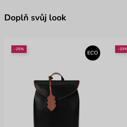
Doplň svůj look
-25%
-33