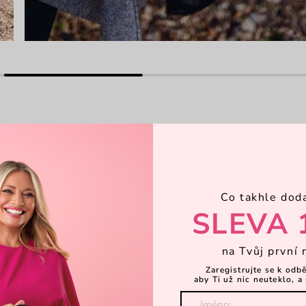
Hl
Co takhle dod
tíhlují nebo rozšiřují. Najdeš v ní totiž
P
SLEVA 
navíc si to uvnitř můžeš perfektně
ný na dvě sekce a několik kapsiček –
typy bude tahle kabelka svatý grál.
na Tvůj první 
Ka
Zaregistrujte se k odb
 stranu)
aby Ti už nic neuteklo, a 
Za