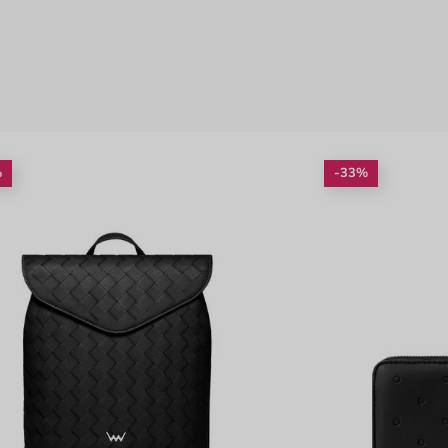
%
-33%