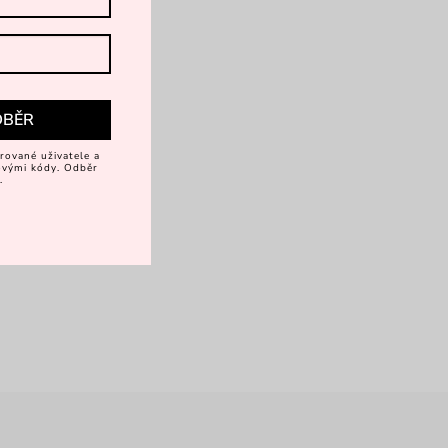
DBĚR
rované uživatele a
vovými kódy. Odběr
.