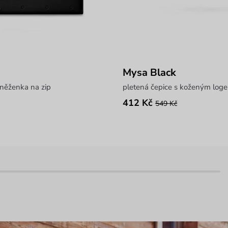
Mysa Black
eněženka na zip
pletená čepice s koženým log
412 Kč
549 Kč