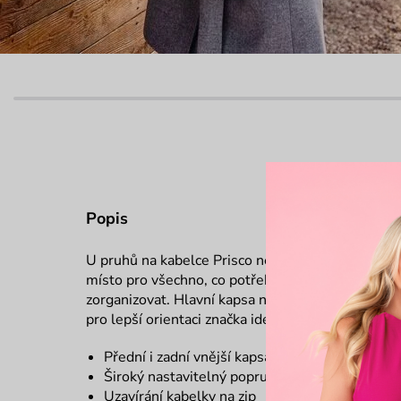
Popis
U pruhů na kabelce Prisco nemusíš řešit, jestli zeš
místo pro všechno, co potřebuješ dennodenně. A 
zorganizovat. Hlavní kapsa nabízí prostor rozděle
pro lepší orientaci značka ideál. Pro organizační 
Přední i zadní vnější kapsa na zip (ze strany na
Široký nastavitelný popruh přes rameno
Uzavírání kabelky na zip