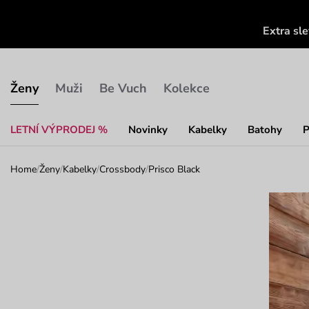
Extra sl
Ženy
Muži
Be Vuch
Kolekce
LETNÍ VÝPRODEJ %
Novinky
Kabelky
Batohy
P
Home
/
Ženy
/
Kabelky
/
Crossbody
/
Prisco Black