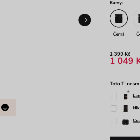
Barvy:
Černá
Č
1 399 Kč
1 049 
Toto Ti nesm
La
Nik
Coa