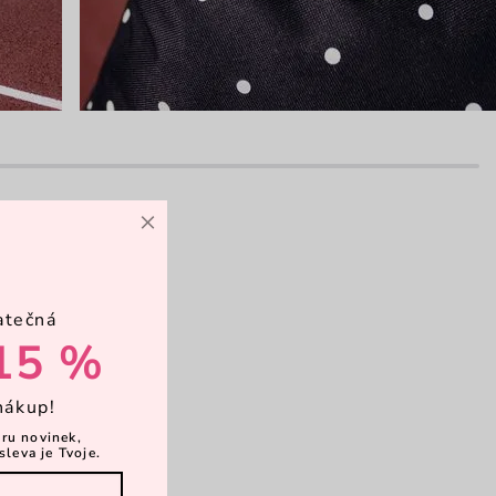
×
avní kapsa
atečná
15 %
psičky
nákup!
ěru novinek,
sleva je Tvoje.
vírání magnet