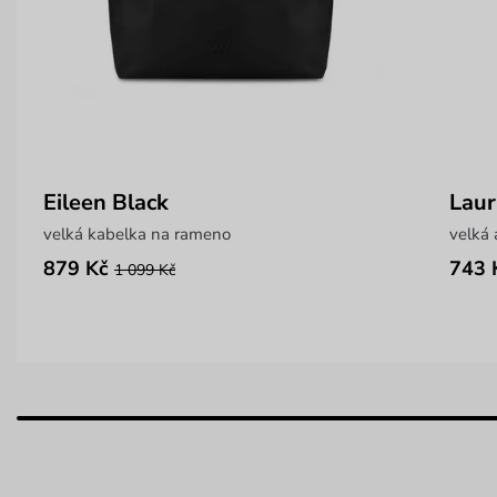
Eileen Black
Laur
velká kabelka na rameno
velká 
879 Kč
743 
1 099 Kč