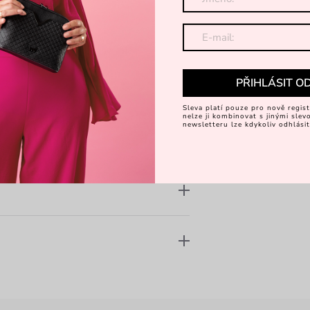
Za
Objevte 
PŘIHLÁSIT O
Sleva platí pouze pro nově regist
nelze ji kombinovat s jinými sle
newsletteru lze kdykoliv odhlásit