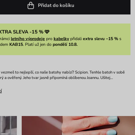
Přidat do košíku
XTRA SLEVA -15 % 🩷
rámci
letního výprodeje
pro
kabelky
přidali
extra slevu −15 %
s
ódem
KAB15
. Platí už jen do
pondělí 10.8.
 vezmeš to nejlepší, co naše batohy nabízí? Scipion. Tenhle batoh v sobě
rý a ověřený. Jeho tvar jasně připomíná oblíbenou Joannu. Ušitej…
í