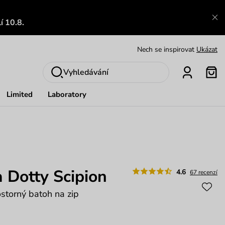
Výměna a vrácení zdarma
Zobrazit
í 10.8.
Oblíbenci jsou zpět
Prohlédnout
Nech se inspirovat
Ukázat
Vyhledávání
Limited
Laboratory
 Dotty Scipion
4.6
67 recenzí
storný batoh na zip