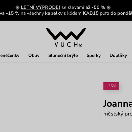
☀️
LETNÍ VÝPRODEJ
se slevami
až -50 %
☀️
eva -15 %
na všechny
kabelky
s kódem
KAB15
platí
do ponděl
eněženky
Obuv
Sluneční brýle
Šperky
Doplňky
-25%
Joanna
městský pro