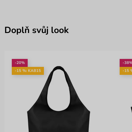
Doplň svůj look
-20%
-38
-15 %: KAB15
-15 