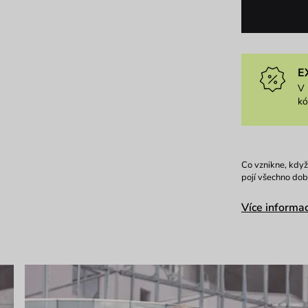
E
V 
k
Co vznikne, když
pojí všechno dob
Více informac