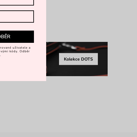
vírání zip
více
DBĚR
rované uživatele a
vovými kódy. Odběr
.
Kolekce DOTS