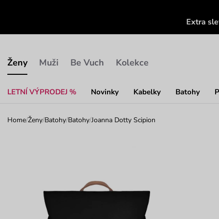
Extra sl
Ženy
Muži
Be Vuch
Kolekce
LETNÍ VÝPRODEJ %
Novinky
Kabelky
Batohy
P
Home
/
Ženy
/
Batohy
/
Batohy
/
Joanna Dotty Scipion