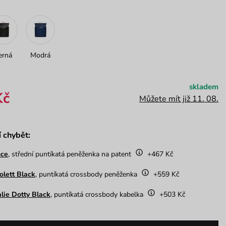
erná
Modrá
skladem
Kč
Můžete mít již 11. 08.
í chybět:
nce
, střední puntíkatá peněženka na patent
+467 Kč
olett Black
, puntíkatá crossbody peněženka
+559 Kč
lie Dotty Black
, puntíkatá crossbody kabelka
+503 Kč