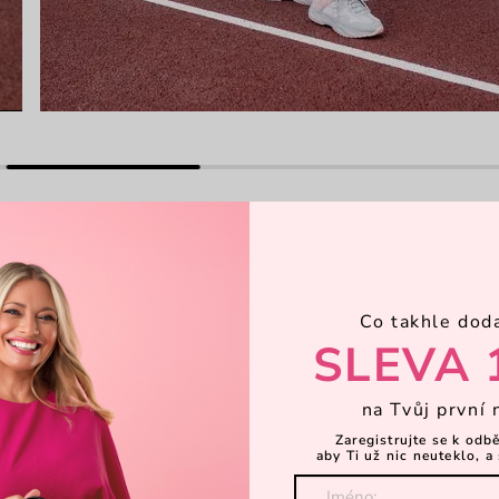
Hl
Co takhle dod
SLEVA 
atohy nabízí? Scipion. Tenhle batoh v
Ka
sně připomíná oblíbenou Joannu. Ušitej
na Tvůj první 
dyšností. A do třetice – ideální, přesně
celé Cuttie Dotty kolekci.
Zaregistrujte se k odb
aby Ti už nic neuteklo, a 
Za