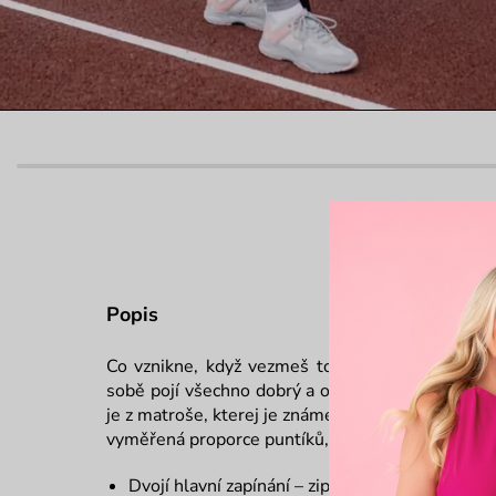
Popis
Co vznikne, když vezmeš to nejlepší, co naše b
sobě pojí všechno dobrý a ověřený. Jeho tvar ja
je z matroše, kterej je známej svou lehkostí a pro
vyměřená proporce puntíků, která dala vzniknout 
Dvojí hlavní zapínání – zip a magnet