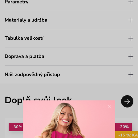
Parametry
Materiály a údržba
Tabulka velikostí
Doprava a platba
Náš zodpovědný přístup
Doplň svůj look
×
-30%
-30%
-15 %: K