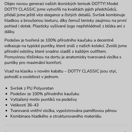
Objev novou generaci našich ikonických tenisek DOTTY! Model
DOTTY CLASSIC jsme vytvořili na kvalitách jejich předchůdců,
přidali jsme ještě více elegance a čistých detailů. Svršek kombinuje
hladkou a broušenou texturu, díky čemuž tenisky zaujmou na první
pohled i dotek. Plasticky vyšívané logo nepřehlédneš z blízka ani z
dálky.
Podešev je tvořená ze 100% přírodního kaučuku a decentně
odkazuje na typické puntíky, které znáš z našich kolekcí. Zvolili jsme
přírodní odstíny, které snadno sladíš s každým outfitem.
Pomyslnou třešinkou na dortu je anatomicky tvarovaná vložka s
puntíky pro maximální komfort.
Vsaď na klasiku v novém kabátu – DOTTY CLASSIC jsou styl,
pohodlí a osobitost v jednom.
Svršek z PU Polyuretan
Podešev ze 100% přírodního kaučuku
Vytlačený motiv puntíků na podešvy
Velikosti 36–43
Tvarovaná vnitřní vložka, vypolstrována paměťovou pěnou
Kombinace hladkého a strukturovaného materiálu