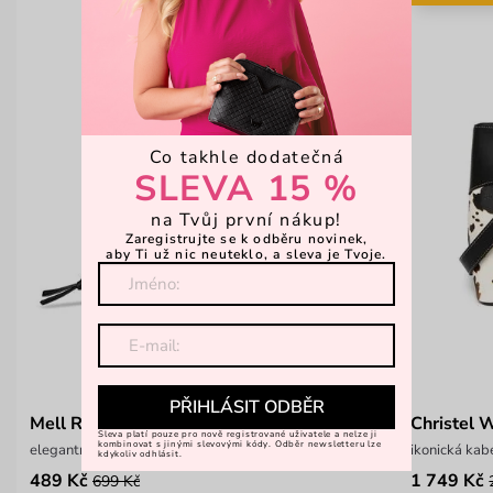
Co takhle dodatečná
SLEVA 15 %
na Tvůj první nákup!
Zaregistrujte se k odběru novinek,
aby Ti už nic neuteklo, a sleva je Tvoje.
PŘIHLÁSIT ODBĚR
Mell Rays Black
Christel 
Sleva platí pouze pro nově registrované uživatele a nelze ji
kombinovat s jinými slevovými kódy. Odběr newsletteru lze
elegantní prošívaná peněženka na zip
ikonická kab
kdykoliv odhlásit.
489 Kč
1 749 Kč
699 Kč