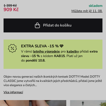
1 399 Kč
skladem
909 Kč
Můžete mít již 11. 08.
Přidat do košíku
EXTRA SLEVA -15 % 🩷
V rámci
letního výprodeje
pro
kabelky
přidali
extra
slevu −15 %
s kódem
KAB15
. Platí už jen
do
pondělí 10.8.
Objev novou generaci našich ikonických tenisek DOTTY! Model DOTTY
CLASSIC jsme vytvořili na kvalitách jejich předchůdců, přidali jsme ještě
více elegance a čistých…
Více informací