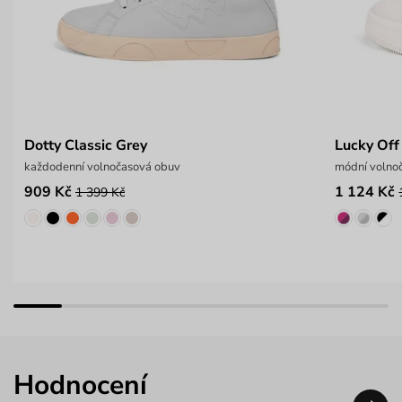
Dotty Classic Grey
Lucky Off
každodenní volnočasová obuv
módní volno
909 Kč
1 124 Kč
1 399 Kč
Hodnocení