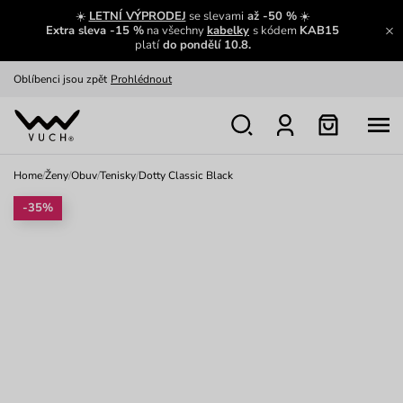
Zajímavosti ze světa Vuch:
Přečíst
☀️
LETNÍ VÝPRODEJ
se slevami
až -50 %
☀️
Extra sleva -15 %
na všechny
kabelky
s kódem
KAB15
Výměna a vrácení zdarma
Zobrazit
platí
do pondělí 10.8.
Oblíbenci jsou zpět
Prohlédnout
Nech se inspirovat
Ukázat
Home
/
Ženy
/
Obuv
/
Tenisky
/
Dotty Classic Black
-35%