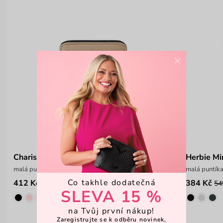
×
Charis Mini Beige
Herbie Mi
malá puntíkatá peněženka na zip
malá puntík
Co takhle dodatečná
412 Kč
384 Kč
549 Kč
54
SLEVA 15 %
na Tvůj první nákup!
Zaregistrujte se k odběru novinek,