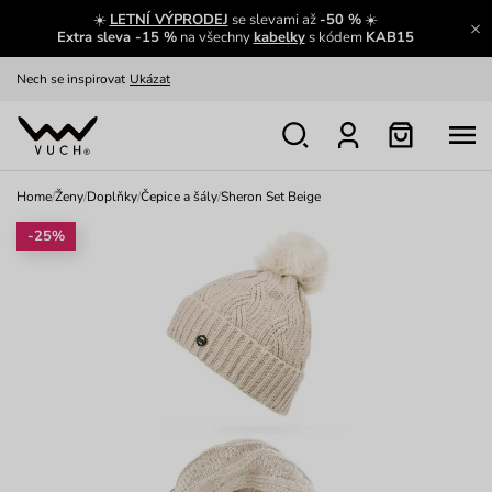
Výměna a vrácení zdarma
Zobrazit
☀️
LETNÍ VÝPRODEJ
se slevami až
-50 %
☀️
Extra sleva -15 %
na všechny
kabelky
s kódem
KAB15
Oblíbenci jsou zpět
Prohlédnout
Nech se inspirovat
Ukázat
Home
/
Ženy
/
Doplňky
/
Čepice a šály
/
Sheron Set Beige
-25%