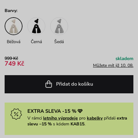
Barvy:
Béžová
Černá
Šedá
999 Kč
skladem
749 Kč
Můžete mít již 10. 08.
Přidat do košíku
EXTRA SLEVA -15 % 🩷
V rámci
letního výprodeje
pro
kabelky
přidali
extra
slevu −15 %
s kódem
KAB15
.