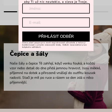
aby Ti už nic neuteklo, a sleva je Tvoje.
PŘIHLÁSIT ODBĚR
Sleva platí pouze pro nově registrované uživatele a nelze ji
kombinovat s jinými slevovými kódy. Odběr newsletteru lze
kdykoliv odhlásit.
Čepice a šály
Naše šály a čepice Tě zahřejí, když venku fouká, a každý
vzor nebo detail do dne přidá jemnou hravost. Jsou měkké,
příjemné na dotek a přirozeně vnášejí do outfitu kousek
radosti. Stačí je mít po ruce a rázem se den zdá o něco
příjemnější.