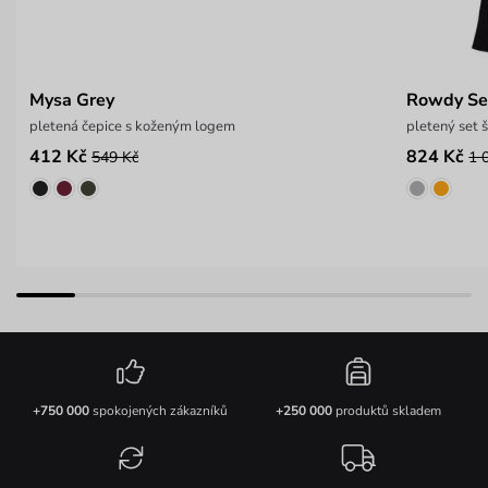
Mysa Grey
Rowdy Se
pletená čepice s koženým logem
pletený set 
412 Kč
824 Kč
549 Kč
1 
+750 000
spokojených zákazníků
+250 000
produktů skladem