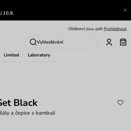
Výměna a vrácení zdarma
Zobrazit
í 10.8.
Oblíbenci jsou zpět
Prohlédnout
Nech se inspirovat
Ukázat
Vyhledávání
Limited
Laboratory
Set Black
 šály a čepice s bambulí