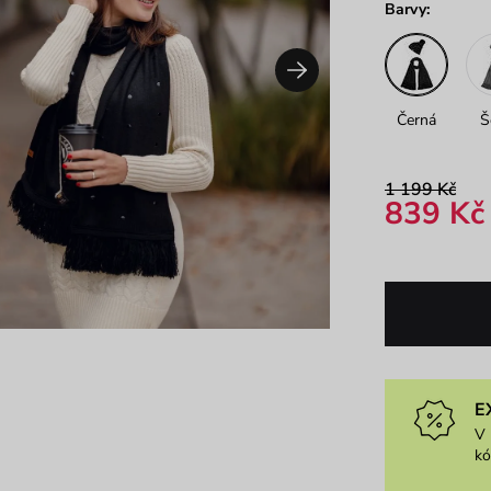
Barvy:
Černá
Š
1 199 Kč
839 Kč
E
V 
k