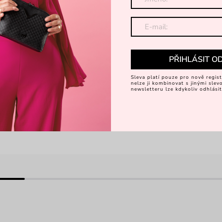
PŘIHLÁSIT O
Sleva platí pouze pro nově regist
a Black
Manta Black
nelze ji kombinovat s jinými sle
newsletteru lze kdykoliv odhlásit
ntní crossbody peněženka
velká peněženka s
Kč
389 Kč
599 Kč