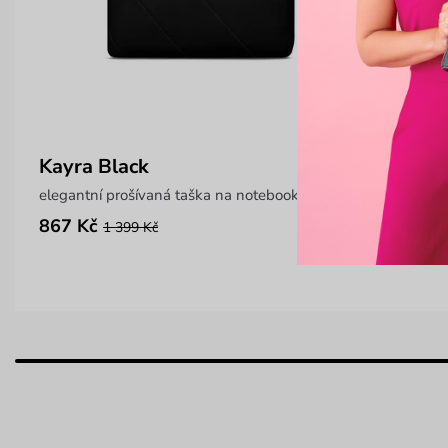
Kayra Black
Rosi
elegantní prošívaná taška na notebook
elega
867 Kč
699 
1 399 Kč