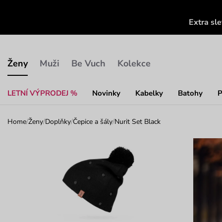
Extra sl
Ženy
Muži
Be Vuch
Kolekce
LETNÍ VÝPRODEJ %
Novinky
Kabelky
Batohy
P
Home
/
Ženy
/
Doplňky
/
Čepice a šály
/
Nurit Set Black