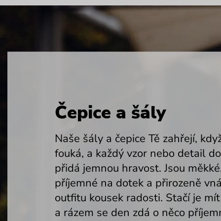
Čepice a šály
Naše šály a čepice Tě zahřejí, kdy
fouká, a každý vzor nebo detail d
přidá jemnou hravost. Jsou měkké
příjemné na dotek a přirozeně vná
outfitu kousek radosti. Stačí je mí
a rázem se den zdá o něco příjemn