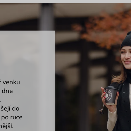
ž venku
o dne
,
šejí do
t po ruce
ější.