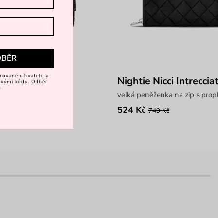
DBĚR
rované uživatele a
Nightie Nicci Intreccia
vovými kódy. Odběr
.
 klopou
velká peněženka na zip s pro
524 Kč
749 Kč