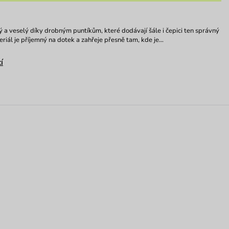
vý a veselý díky drobným puntíkům, které dodávají šále i čepici ten správný
riál je příjemný na dotek a zahřeje přesně tam, kde je…
í