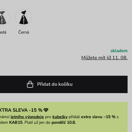
edá
Černá
skladem
Můžete mít již 11. 08.
Přidat do košíku
XTRA SLEVA -15 % 🩷
rámci
letního výprodeje
pro
kabelky
přidali
extra slevu −15 %
s
ódem
KAB15
. Platí už jen do
pondělí 10.8.