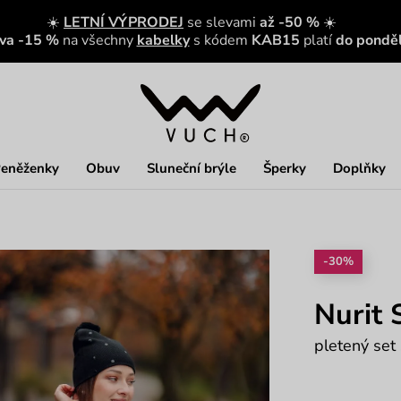
☀️
LETNÍ VÝPRODEJ
se slevami
až -50 %
☀️
eva -15 %
na všechny
kabelky
s kódem
KAB15
platí
do ponděl
eněženky
Obuv
Sluneční brýle
Šperky
Doplňky
-30%
Nurit 
pletený set