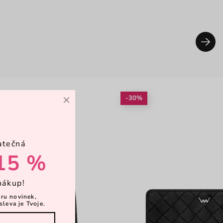
×
-30%
atečná
15 %
nákup!
ěru novinek,
sleva je Tvoje.