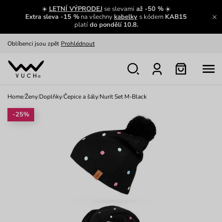
Zajímavosti ze světa Vuch:
Přečíst
☀️
LETNÍ VÝPRODEJ
se slevami
až -50 %
☀️
Extra sleva -15 %
na všechny
kabelky
s kódem
KAB15
Výměna a vrácení zdarma
Zobrazit
platí
do pondělí 10.8.
Oblíbenci jsou zpět
Prohlédnout
Nech se inspirovat
Ukázat
Home
/
Ženy
/
Doplňky
/
Čepice a šály
/
Nurit Set M-Black
-25%