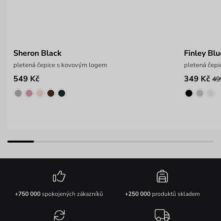
Sheron Black
Finley Blu
pletená čepice s kovovým logem
pletená čepi
549 Kč
349 Kč
49
+750 000
spokojených zákazníků
+250 000
produktů skladem