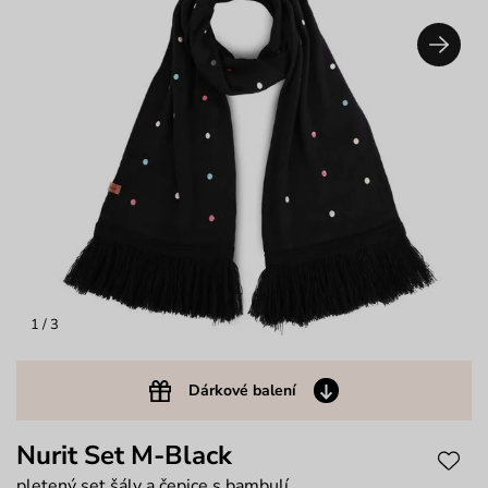
1
/ 3
Dárkové balení
Nurit Set M-Black
pletený set šály a čepice s bambulí