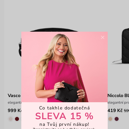
×
Vasco Black
Niccolo B
elegantní ledvinka s nastavitelným popruhem
elegantní pr
Co takhle dodatečná
999 Kč
419 Kč
59
SLEVA 15 %
na Tvůj první nákup!