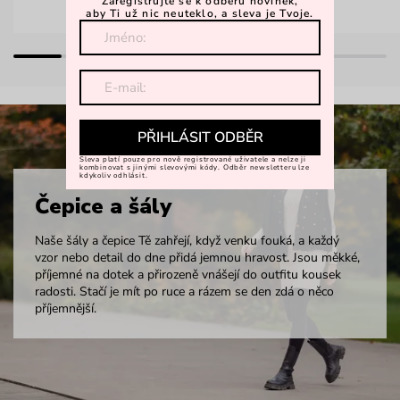
Zaregistrujte se k odběru novinek,
aby Ti už nic neuteklo, a sleva je Tvoje.
PŘIHLÁSIT ODBĚR
Sleva platí pouze pro nově registrované uživatele a nelze ji
kombinovat s jinými slevovými kódy. Odběr newsletteru lze
kdykoliv odhlásit.
Čepice a šály
Naše šály a čepice Tě zahřejí, když venku fouká, a každý
vzor nebo detail do dne přidá jemnou hravost. Jsou měkké,
příjemné na dotek a přirozeně vnášejí do outfitu kousek
radosti. Stačí je mít po ruce a rázem se den zdá o něco
příjemnější.