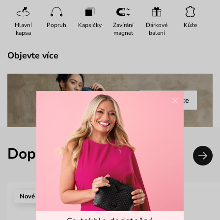
Hlavní
Popruh
Kapsičky
Zavírání
Dárkové
Kůže
kapsa
magnet
balení
Objevte více
×
Celá kolekce
Doplň svůj look
Nové