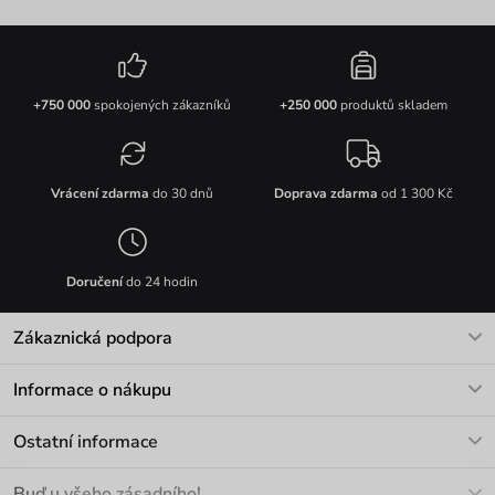
+750 000
spokojených zákazníků
+250 000
produktů skladem
Vrácení zdarma
do 30 dnů
Doprava zdarma
od 1 300 Kč
Doručení
do 24 hodin
Zákaznická podpora
V pracovních dnech Po-Pá: 8-17h
Informace o nákupu
info@vuch.cz
Kontakt
Ostatní informace
+420 466 566 493
Doprava a platba
O nás
Buď u všeho zásadního!
Materiály a údržba