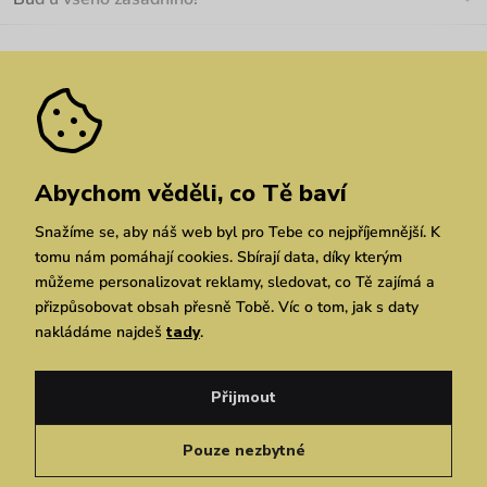
Kariéra
Nejčastější dotazy
Novinky
Slevy
Akce
Velkoobchod
Vrácení a reklamace
We Care
Odebírat
Pozáruční opravy
Dárkové poukazy
Zásady ochrany osobních údajů
zde
Vuchlook
Prodejny
Praha
Brno
Chrudim
Abychom věděli, co Tě baví
Snažíme se, aby náš web byl pro Tebe co nejpříjemnější. K
tomu nám pomáhají cookies. Sbírají data, díky kterým
můžeme personalizovat reklamy, sledovat, co Tě zajímá a
přizpůsobovat obsah přesně Tobě. Víc o tom, jak s daty
nakládáme najdeš
tady
.
Copyright © 2026 Vuch s.r.o. Všechna práva vyhrazena. Technicky zajišťuje
Simplia.cz
Přijmout
Obchodní podmínky
Zásady ochrany osobních údajů
Pouze nezbytné
Čeština