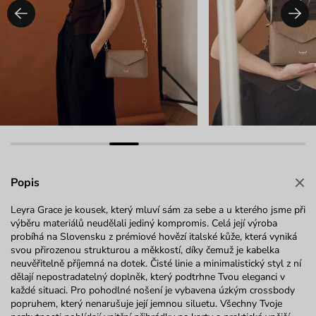
Popis
Leyra Grace je kousek, který mluví sám za sebe a u kterého jsme při
výběru materiálů neudělali jediný kompromis. Celá její výroba
probíhá na Slovensku z prémiové hovězí italské kůže, která vyniká
svou přirozenou strukturou a měkkostí, díky čemuž je kabelka
neuvěřitelně příjemná na dotek. Čisté linie a minimalistický styl z ní
dělají nepostradatelný doplněk, který podtrhne Tvou eleganci v
každé situaci. Pro pohodlné nošení je vybavena úzkým crossbody
popruhem, který nenarušuje její jemnou siluetu. Všechny Tvoje