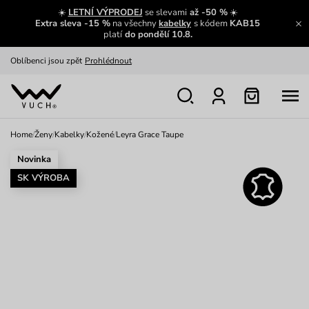
Výměna a vrácení zdarma
Zobrazit
☀️
LETNÍ VÝPRODEJ
se slevami
až -50 %
☀️
Extra sleva -15 %
na všechny
kabelky
s kódem
KAB15
platí
do pondělí 10.8.
Oblíbenci jsou zpět
Prohlédnout
Nech se inspirovat
Ukázat
Home
/
Ženy
/
Kabelky
/
Kožené
/
Leyra Grace Taupe
Novinka
SK VÝROBA