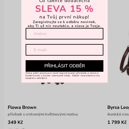
Co takhle dodatečná
SLEVA 15 %
na Tvůj první nákup!
Zaregistrujte se k odběru novinek,
aby Ti už nic neuteklo, a sleva je Tvoje.
PŘIHLÁSIT ODBĚR
Sleva platí pouze pro nově registrované uživatele a nelze ji
kombinovat s jinými slevovými kódy. Odběr newsletteru lze
kdykoliv odhlásit.
Flowa Brown
Byrsa Le
přívěsek s vrstvenými květinovými motivy
ikonická cro
349 Kč
1 799 Kč