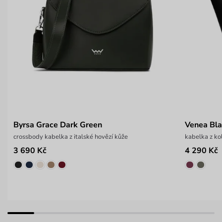
Byrsa Grace Dark Green
Venea Bl
crossbody kabelka z italské hovězí kůže
kabelka z 
3 690 Kč
4 290 Kč