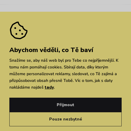
Kariéra
Nejčastější dotazy
Novinky
Slevy
Akce
Velkoobchod
Vrácení a reklamace
We Care
Odebírat
Pozáruční opravy
Dárkové poukazy
Zásady ochrany osobních údajů
zde
Vuchlook
Prodejny
Praha
Brno
Chrudim
Abychom věděli, co Tě baví
Snažíme se, aby náš web byl pro Tebe co nejpříjemnější. K
tomu nám pomáhají cookies. Sbírají data, díky kterým
můžeme personalizovat reklamy, sledovat, co Tě zajímá a
přizpůsobovat obsah přesně Tobě. Víc o tom, jak s daty
nakládáme najdeš
tady
.
Copyright © 2026 Vuch s.r.o. Všechna práva vyhrazena. Technicky zajišťuje
Simplia.cz
Přijmout
Obchodní podmínky
Zásady ochrany osobních údajů
Pouze nezbytné
Čeština