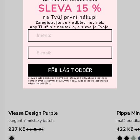
SLEVA 15 %
na Tvůj první nákup!
Zaregistrujte se k odběru novinek,
aby Ti už nic neuteklo, a sleva je Tvoje.
PŘIHLÁSIT ODBĚR
Sleva platí pouze pro nově registrované uživatele a nelze ji
kombinovat s jinými slevovými kódy. Odběr newsletteru lze
kdykoliv odhlásit.
Viessa Design Purple
Pippa Mini
elegantní městský batoh
malá puntík
937 Kč
422 Kč
1 399 Kč
64