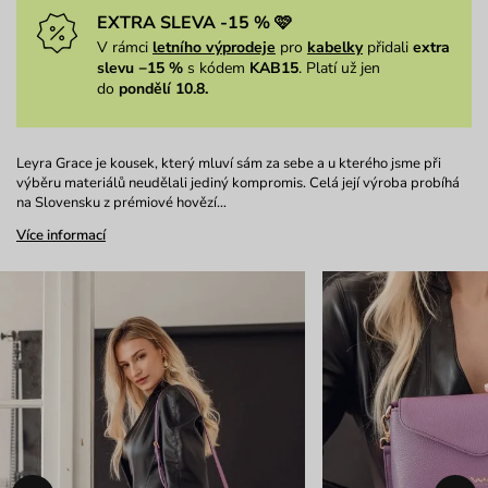
EXTRA SLEVA -15 % 🩷
V rámci
letního výprodeje
pro
kabelky
přidali
extra
slevu −15 %
s kódem
KAB15
. Platí už jen
do
pondělí 10.8.
Leyra Grace je kousek, který mluví sám za sebe a u kterého jsme při
výběru materiálů neudělali jediný kompromis. Celá její výroba probíhá
na Slovensku z prémiové hovězí…
Více informací