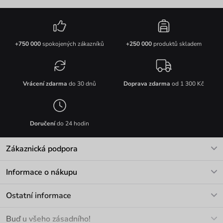
+750 000
spokojených zákazníků
+250 000
produktů skladem
Vrácení zdarma
do 30 dnů
Doprava zdarma
od 1 300 Kč
Doručení
do 24 hodin
Zákaznická podpora
V pracovních dnech Po-Pá: 8-17h
Informace o nákupu
info@vuch.cz
Kontakt
Ostatní informace
+420 466 566 493
Doprava a platba
O nás
Buď u všeho zásadního!
Materiály a údržba