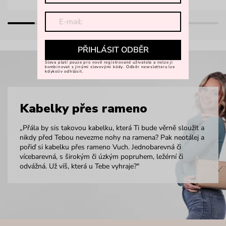
PŘIHLÁSIT ODBĚR
Sleva platí pouze pro nově registrované uživatele a nelze ji
kombinovat s jinými slevovými kódy. Odběr newsletteru lze
kdykoliv odhlásit.
Kabelky přes rameno
„Přála by sis takovou kabelku, která Ti bude věrně sloužit a
nikdy před Tebou nevezme nohy na ramena? Pak neotálej a
pořiď si kabelku přes rameno Vuch. Jednobarevná či
vícebarevná, s širokým či úzkým popruhem, ležérní či
odvážná. Už víš, která u Tebe vyhraje?"