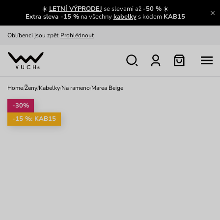
☀️
LETNÍ VÝPRODEJ
se slevami až
-50 %
☀️
Výměna a vrácení zdarma
Zobrazit
Extra sleva -15 %
na všechny
kabelky
s kódem
KAB15
Oblíbenci jsou zpět
Prohlédnout
Nech se inspirovat
Ukázat
Home
/
Ženy
/
Kabelky
/
Na rameno
/
Marea Beige
-30%
-15 %: KAB15