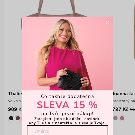
×
Thalie Beige
Joanna Ja
Co takhle dodatečná
velká a prostorná kabelka
prostorný ba
SLEVA 15 %
909 Kč
797 Kč
1 399 Kč
1 
na Tvůj první nákup!
Zaregistrujte se k odběru novinek,
aby Ti už nic neuteklo, a sleva je Tvoje.