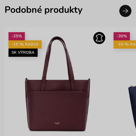
Podobné produkty
-25%
-30%
-15 %: KAB15
-15 %: K
SK VÝROBA