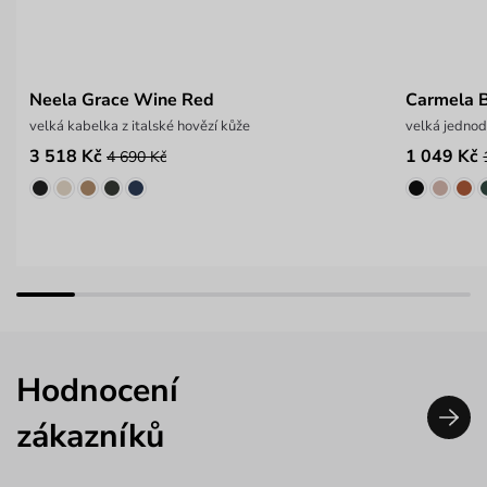
Neela Grace Wine Red
Carmela 
velká kabelka z italské hovězí kůže
velká jedno
3 518 Kč
1 049 Kč
4 690 Kč
Hodnocení
zákazníků