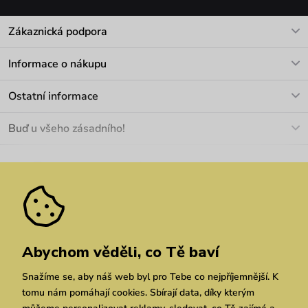
Zákaznická podpora
V pracovních dnech Po-Pá: 8-17h
Informace o nákupu
info@vuch.cz
Kontakt
Ostatní informace
+420 466 566 493
Doprava a platba
O nás
Buď u všeho zásadního!
Materiály a údržba
Kariéra
Nejčastější dotazy
Novinky
Slevy
Akce
Velkoobchod
Vrácení a reklamace
We Care
Odebírat
Pozáruční opravy
Dárkové poukazy
Zásady ochrany osobních údajů
zde
Vuchlook
Prodejny
Praha
Brno
Chrudim
Abychom věděli, co Tě baví
Snažíme se, aby náš web byl pro Tebe co nejpříjemnější. K
tomu nám pomáhají cookies. Sbírají data, díky kterým