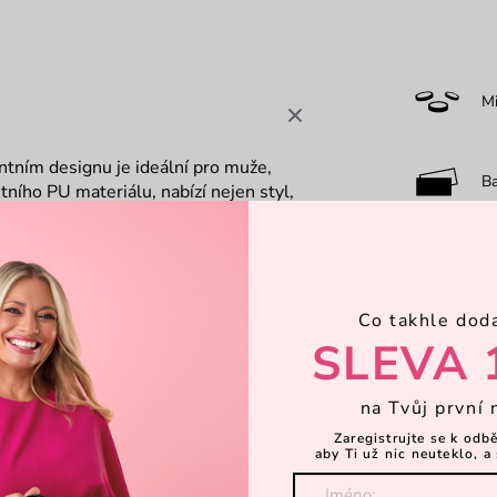
M
tním designu je ideální pro muže,
B
itního PU materiálu, nabízí nejen styl,
u pro lepší organizaci, která zajišťuje
adům. Perfektní volba pro každodenní
O
Co takhle dod
F
SLEVA 
na Tvůj první 
7-
Zaregistrujte se k odb
aby Ti už nic neuteklo, a 