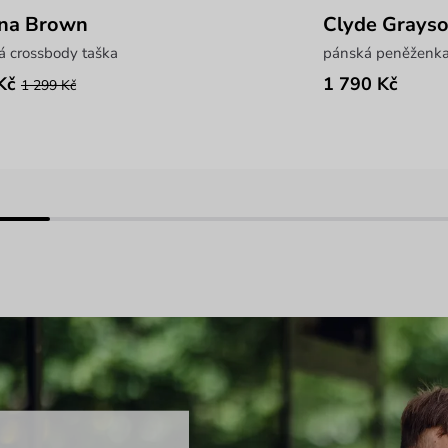
ana Brown
Clyde Grays
á crossbody taška
pánská peněženka 
Kč
1 790 Kč
1 299 Kč