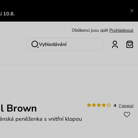
Zajímavosti ze světa Vuch:
Přečíst
í 10.8.
Výměna a vrácení zdarma
Zobrazit
Oblíbenci jsou zpět
Prohlédnout
Nech se inspirovat
Ukázat
Vyhledávání
l Brown
4
7 recenzí
ánská peněženka s vnitřní klopou