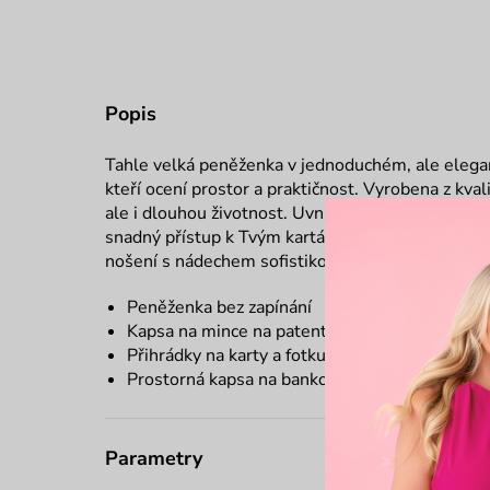
Popis
Tahle velká peněženka v jednoduchém, ale elegan
kteří ocení prostor a praktičnost. Vyrobena z kval
ale i dlouhou životnost. Uvnitř najdeš vnitřní klop
snadný přístup k Tvým kartám, bankovkám i dokl
nošení s nádechem sofistikovanosti.
Peněženka bez zapínání
Kapsa na mince na patent
Přihrádky na karty a fotku
Prostorná kapsa na bankovky
Parametry