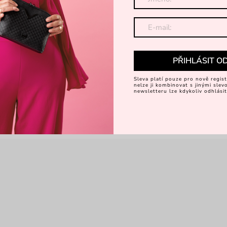
PŘIHLÁSIT O
Sleva platí pouze pro nově regist
nelze ji kombinovat s jinými sle
newsletteru lze kdykoliv odhlásit