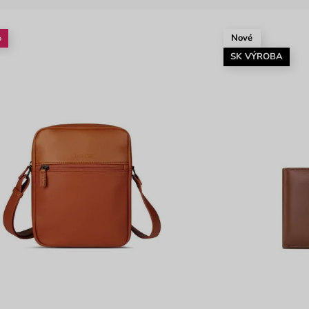
%
Nové
SK VÝROBA