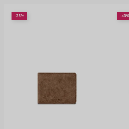
-25%
-43