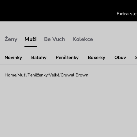
Extra sl
Ženy
Muži
Be Vuch
Kolekce
Novinky
Batohy
Peněženky
Boxerky
Obuv
Home
/
Muži
/
Peněženky
/
Velké
/
Cruwal Brown