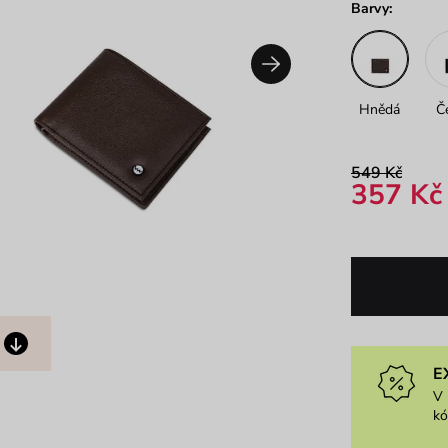
Barvy:
Hnědá
Č
549 Kč
357 Kč
E
V 
k