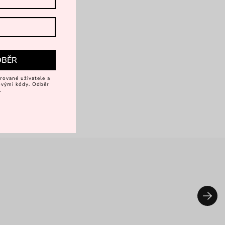
DBĚR
rované uživatele a
vovými kódy. Odběr
.