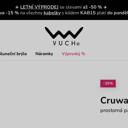
☀️
LETNÍ VÝPRODEJ
se slevami
až -50 %
☀️
eva -15 %
na všechny
kabelky
s kódem
KAB15
platí
do ponděl
Sluneční brýle
Náramky
Výprodej %
-35%
Cruwa
prostorná p