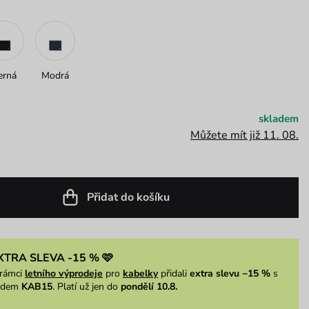
erná
Modrá
skladem
Můžete mít již 11. 08.
Přidat do košíku
XTRA SLEVA -15 % 🩷
rámci
letního výprodeje
pro
kabelky
přidali
extra slevu −15 %
s
ódem
KAB15
. Platí už jen do
pondělí 10.8.