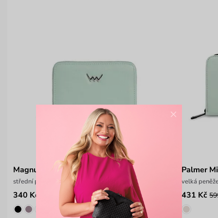
×
Magnus Mint
Palmer Mi
střední peněženka na zip
velká peněže
340 Kč
431 Kč
549 Kč
59