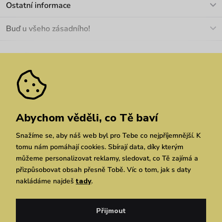
Ostatní informace
+420 466 566 493
Doprava a platba
O nás
Buď u všeho zásadního!
Materiály a údržba
Kariéra
Nejčastější dotazy
Novinky
Slevy
Akce
Velkoobchod
Vrácení a reklamace
We Care
Odebírat
Pozáruční opravy
Dárkové poukazy
Zásady ochrany osobních údajů
zde
Vuchlook
Prodejny
Praha
Brno
Chrudim
Abychom věděli, co Tě baví
Snažíme se, aby náš web byl pro Tebe co nejpříjemnější. K
tomu nám pomáhají cookies. Sbírají data, díky kterým
můžeme personalizovat reklamy, sledovat, co Tě zajímá a
přizpůsobovat obsah přesně Tobě. Víc o tom, jak s daty
nakládáme najdeš
tady
.
Copyright © 2026 Vuch s.r.o. Všechna práva vyhrazena. Technicky zajišťuje
Simplia.cz
Přijmout
Obchodní podmínky