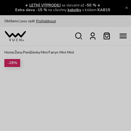
☀️
LETNÍ VÝPRODEJ
se slevami až
-50 %
☀️
Výměna a vrácení zdarma
Zobrazit
Extra sleva -15 %
na všechny
kabelky
s kódem
KAB15
Oblíbenci jsou zpět
Prohlédnout
Nech se inspirovat
Ukázat
Home
/
Ženy
/
Peněženky
/
Mini
/
Farryn Mini Mint
-28%