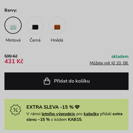
Barvy:
Mintová
Černá
Hnědá
599 Kč
skladem
431 Kč
Můžete mít již 10. 08.
Přidat do košíku
EXTRA SLEVA -15 % 🩷
V rámci
letního výprodeje
pro
kabelky
přidali
extra
slevu −15 %
s kódem
KAB15
.