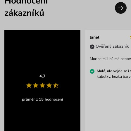
Hodnocení
zákazníků
lanel
Ověřený zákazník
Moc se mi líbí, má neob
Malá, ale vejde se i
4.7
kabelky, hezká barv
průměr z 15 hodnocení