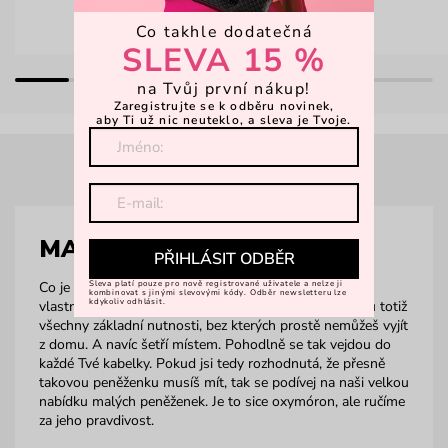
Co takhle dodatečná
SLEVA 15 %
na Tvůj první nákup!
Zaregistrujte se k odběru novinek,
aby Ti už nic neuteklo, a sleva je Tvoje.
MALÉ PENĚŽENKY
PŘIHLÁSIT ODBĚR
Sleva platí pouze pro nově registrované uživatele a nelze ji
Co je malé, to je milé a…taky praktické. Výčet těchto
kombinovat s jinými slevovými kódy. Odběr newsletteru lze
kdykoliv odhlásit.
vlastností je jako ušitý pro malé peněženky. Obsáhnou totiž
všechny základní nutnosti, bez kterých prostě nemůžeš vyjít
z domu. A navíc šetří místem. Pohodlně se tak vejdou do
každé Tvé kabelky. Pokud jsi tedy rozhodnutá, že přesně
takovou peněženku musíš mít, tak se podívej na naši velkou
nabídku malých peněženek. Je to sice oxymóron, ale ručíme
za jeho pravdivost.