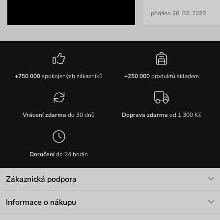
přidáno 28. 02. 2026
+750 000
spokojených zákazníků
+250 000
produktů skladem
Vrácení zdarma
do 30 dnů
Doprava zdarma
od 1 300 Kč
Doručení
do 24 hodin
Zákaznická podpora
V pracovních dnech Po-Pá: 8-17h
Informace o nákupu
info@vuch.cz
Kontakt