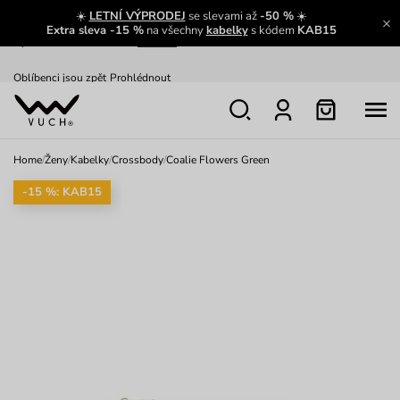
☀️
LETNÍ VÝPRODEJ
se slevami až
-50 %
☀️
Extra sleva -15 %
na všechny
kabelky
s kódem
KAB15
Zajímavosti ze světa Vuch:
Přečíst
Výměna a vrácení zdarma
Zobrazit
Oblíbenci jsou zpět
Prohlédnout
Home
/
Ženy
/
Kabelky
/
Crossbody
/
Coalie Flowers Green
Nech se inspirovat
Ukázat
-15 %: KAB15