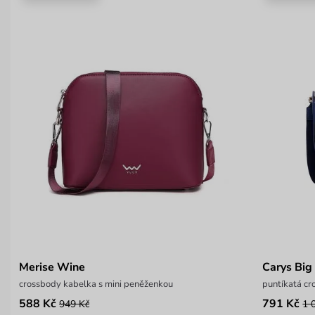
Merise Wine
Carys Big
crossbody kabelka s mini peněženkou
puntíkatá c
588 Kč
791 Kč
949 Kč
1 