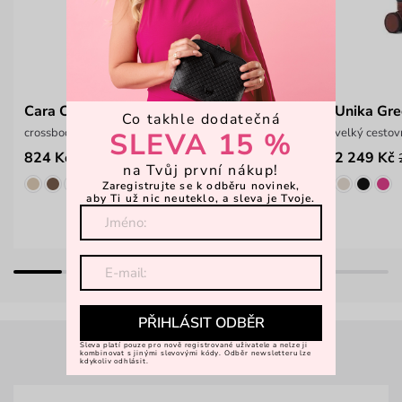
Cara Cornet Teal
Unika Gr
Co takhle dodatečná
crossbody kabelka s geometrickým vzorem
velký cestovn
SLEVA 15 %
824 Kč
2 249 Kč
1 099 Kč
na Tvůj první nákup!
Zaregistrujte se k odběru novinek,
aby Ti už nic neuteklo, a sleva je Tvoje.
PŘIHLÁSIT ODBĚR
Sleva platí pouze pro nově registrované uživatele a nelze ji
kombinovat s jinými slevovými kódy. Odběr newsletteru lze
kdykoliv odhlásit.