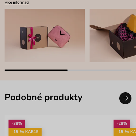
Více informací
Podobné produkty
-38%
-28%
-15 %: KAB15
-15 %: K