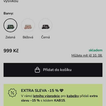
výšivkou
Barvy:
Zelená
Béžová
Černá
999 Kč
skladem
Můžete mít již 10. 08.
Přidat do košíku
EXTRA SLEVA -15 % 🩷
V rámci
letního výprodeje
pro
kabelky
přidali
extra
slevu −15 %
s kódem
KAB15
.