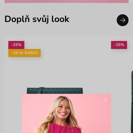
Doplň svůj look
-25%
-25%
-15 %: KAB15
×