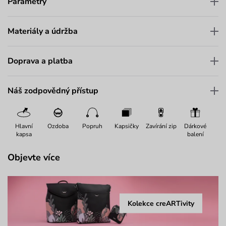
Parametry
Materiály a údržba
Doprava a platba
Náš zodpovědný přístup
Hlavní
Ozdoba
Popruh
Kapsičky
Zavírání zip
Dárkové
kapsa
balení
Objevte více
Kolekce creARTivity