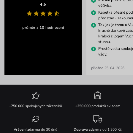
Krásná precizně pr
4.5
výšivka.
Kabelka přesně pod
představ - zakoupen
Tak jak je tomu u V
průměr z 10 hodnocení
krásně darkově zaba
krabici z logem Vuc
stuhou.
Prostě velká spokoje
vždy.
přidáno 25. 04. 2026
+750 000
spokojených zákazníků
+250 000
produktů skladem
Vrácení zdarma
do 30 dnů
Doprava zdarma
od 1 300 Kč