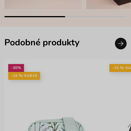
Podobné produkty
-30%
-15 %: K
-15 %: KAB15