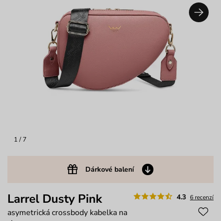
1
/ 7
Dárkové balení
Larrel Dusty Pink
4.3
6 recenzí
asymetrická crossbody kabelka na