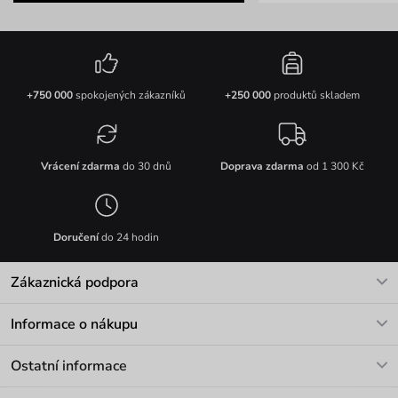
+750 000
spokojených zákazníků
+250 000
produktů skladem
Vrácení zdarma
do 30 dnů
Doprava zdarma
od 1 300 Kč
Doručení
do 24 hodin
Zákaznická podpora
V pracovních dnech Po-Pá: 8-17h
Informace o nákupu
info@vuch.cz
Kontakt
Ostatní informace
+420 466 566 493
Doprava a platba
O nás