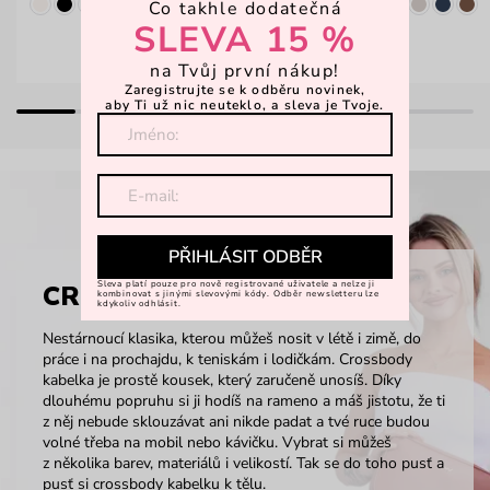
Co takhle dodatečná
SLEVA 15 %
na Tvůj první nákup!
Zaregistrujte se k odběru novinek,
aby Ti už nic neuteklo, a sleva je Tvoje.
PŘIHLÁSIT ODBĚR
Sleva platí pouze pro nově registrované uživatele a nelze ji
CROSSBODY
kombinovat s jinými slevovými kódy. Odběr newsletteru lze
kdykoliv odhlásit.
Nestárnoucí klasika, kterou můžeš nosit v létě i zimě, do
práce i na prochajdu, k teniskám i lodičkám. Crossbody
kabelka je prostě kousek, který zaručeně unosíš. Díky
dlouhému popruhu si ji hodíš na rameno a máš jistotu, že ti
z něj nebude sklouzávat ani nikde padat a tvé ruce budou
volné třeba na mobil nebo kávičku. Vybrat si můžeš
z několika barev, materiálů i velikostí. Tak se do toho pusť a
pusť si crossbody kabelku k tělu.