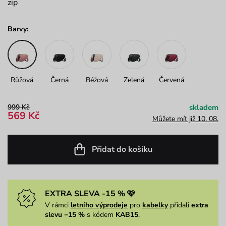
zip
Barvy:
Růžová
Černá
Béžová
Zelená
Červená
999 Kč
skladem
569 Kč
Můžete mít již 10. 08.
Přidat do košíku
EXTRA SLEVA -15 % 🩷
V rámci
letního výprodeje
pro
kabelky
přidali
extra
slevu −15 %
s kódem
KAB15
.