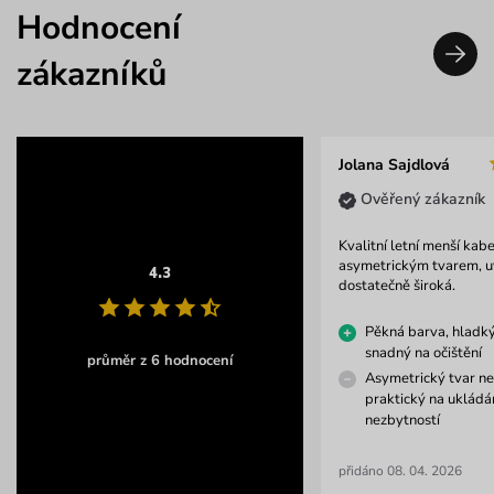
Hodnocení
zákazníků
Jolana Sajdlová
Ověřený zákazník
Kvalitní letní menší kabe
asymetrickým tvarem, uv
4.3
dostatečně široká.
Pěkná barva, hladk
snadný na očištění
průměr z 6 hodnocení
Asymetrický tvar ne
praktický na ukládá
nezbytností
přidáno 08. 04. 2026