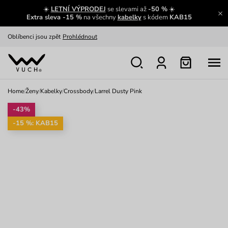
☀️
LETNÍ VÝPRODEJ
se slevami až
-50 %
☀️
Výměna a vrácení zdarma
Zobrazit
Extra sleva -15 %
na všechny
kabelky
s kódem
KAB15
Oblíbenci jsou zpět
Prohlédnout
Nech se inspirovat
Ukázat
Home
/
Ženy
/
Kabelky
/
Crossbody
/
Larrel Dusty Pink
-43%
-15 %: KAB15