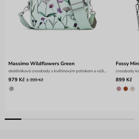
Massimo Wildflowers Green
Fossy Min
obdélníková crossbody s květinovým potiskem a výšivkou
crossbody ka
979 Kč
899 Kč
1 399 Kč