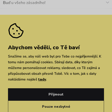
Buď u všeho zásadního!
Materiály a údržba
Kariéra
Nejčastější dotazy
Novinky
Slevy
Akce
Velkoobchod
Vrácení a reklamace
We Care
Odebírat
Pozáruční opravy
Dárkové poukazy
Zásady ochrany osobních údajů
zde
Vuchlook
Prodejny
Praha
Brno
Chrudim
Abychom věděli, co Tě baví
Snažíme se, aby náš web byl pro Tebe co nejpříjemnější. K
tomu nám pomáhají cookies. Sbírají data, díky kterým
můžeme personalizovat reklamy, sledovat, co Tě zajímá a
přizpůsobovat obsah přesně Tobě. Víc o tom, jak s daty
nakládáme najdeš
tady
.
Copyright © 2026 Vuch s.r.o. Všechna práva vyhrazena. Technicky zajišťuje
Simplia.cz
Přijmout
Obchodní podmínky
Zásady ochrany osobních údajů
Pouze nezbytné