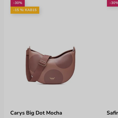
-30%
-30
-15 %: KAB15
Carys Big Dot Mocha
Safi