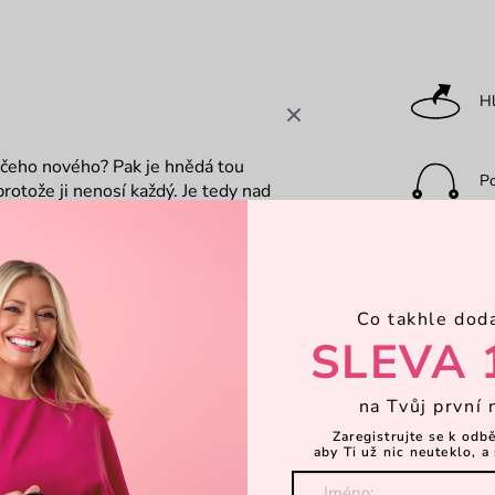
Hl
ěčeho nového? Pak je hnědá tou
P
otože ji nenosí každý. Je tedy nad
 uděláš velkou parádu.
Ka
Co takhle dod
Za
SLEVA 
na Tvůj první 
Zaregistrujte se k odb
aby Ti už nic neuteklo, a 