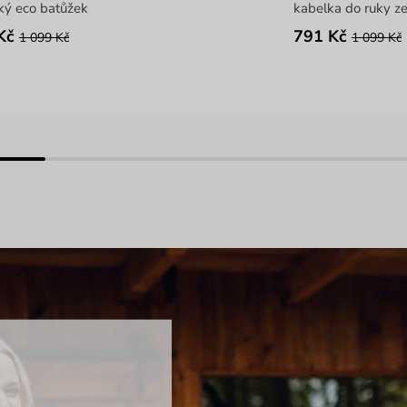
ký eco batůžek
kabelka do ruky z
Kč
791 Kč
1 099 Kč
1 099 Kč