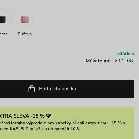
erná
Růžová
skladem
Můžete mít již 11. 08.
Přidat do košíku
XTRA SLEVA -15 % 🩷
rámci
letního výprodeje
pro
kabelky
přidali
extra slevu −15 %
s
ódem
KAB15
. Platí už jen do
pondělí 10.8.