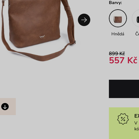
Barvy:
Hnědá
Č
899 Kč
557 Kč
E
V 
k