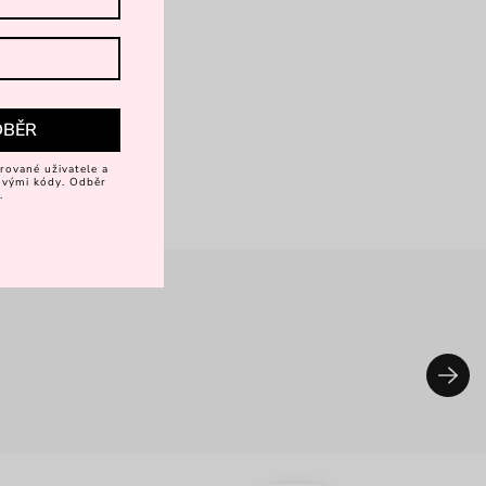
DBĚR
rované uživatele a
vovými kódy. Odběr
.