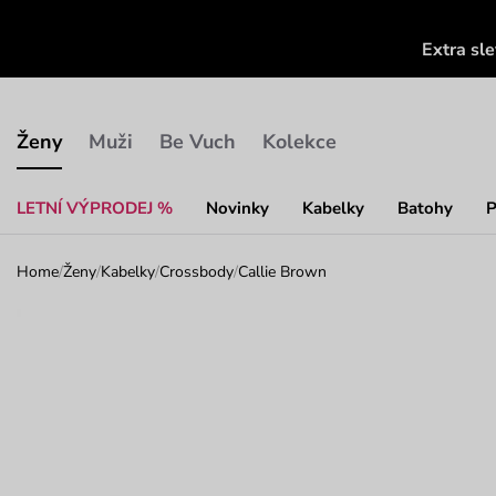
Extra sl
Ženy
Muži
Be Vuch
Kolekce
LETNÍ VÝPRODEJ %
Novinky
Kabelky
Batohy
P
Home
/
Ženy
/
Kabelky
/
Crossbody
/
Callie Brown