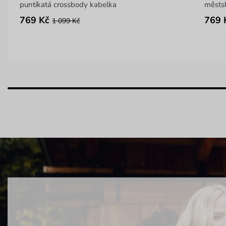
puntíkatá crossbody kabelka
městs
769 Kč
769 
1 099 Kč