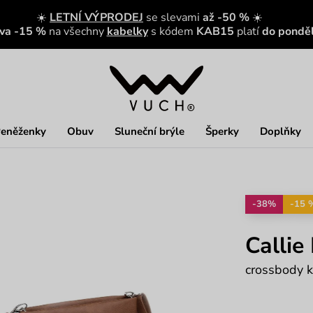
☀️
LETNÍ VÝPRODEJ
se slevami
až -50 %
☀️
eva -15 %
na všechny
kabelky
s kódem
KAB15
platí
do ponděl
eněženky
Obuv
Sluneční brýle
Šperky
Doplňky
-38%
-15 
Callie
crossbody k