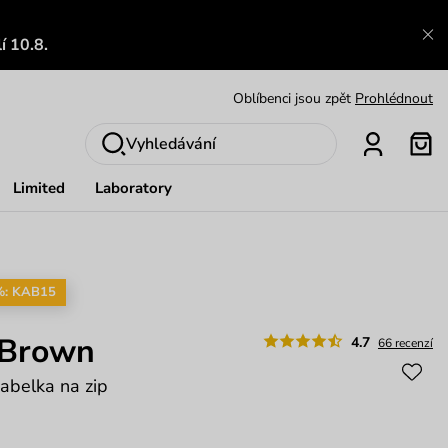
Výměna a vrácení zdarma
Zobrazit
í 10.8.
Oblíbenci jsou zpět
Prohlédnout
Nech se inspirovat
Ukázat
Vyhledávání
Limited
Laboratory
%: KAB15
 Brown
4.7
66 recenzí
abelka na zip