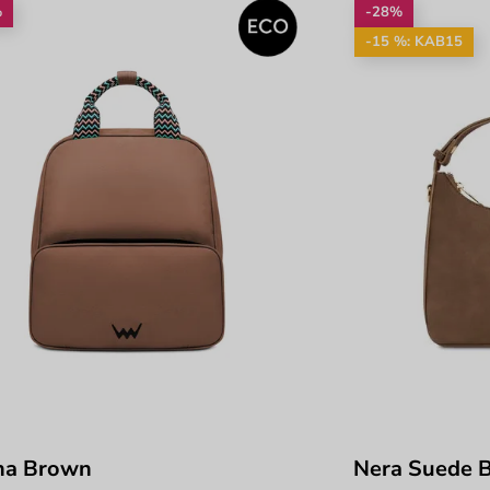
%
-28%
-15 %: KAB15
na Brown
Nera Suede 