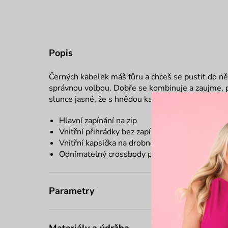
Popis
Černých kabelek máš fůru a chceš se pustit do n
správnou volbou. Dobře se kombinuje a zaujme, pr
slunce jasné, že s hnědou kabelkou Callie Brown
Hlavní zapínání na zip
Vnitřní přihrádky bez zapínání
Vnitřní kapsička na drobnosti na zip
Odnímatelný crossbody propuh
Parametry
Materiály a údržba