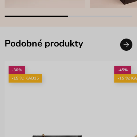
Podobné produkty
-30%
-45%
-15 %: KAB15
-15 %: K