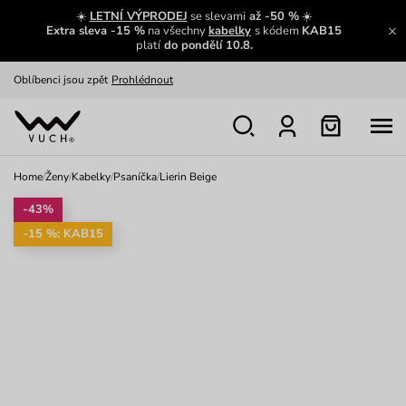
Zajímavosti ze světa Vuch:
Přečíst
☀️
LETNÍ VÝPRODEJ
se slevami
až -50 %
☀️
Extra sleva -15 %
na všechny
kabelky
s kódem
KAB15
Výměna a vrácení zdarma
Zobrazit
platí
do pondělí 10.8.
Oblíbenci jsou zpět
Prohlédnout
Nech se inspirovat
Ukázat
Home
/
Ženy
/
Kabelky
/
Psaníčka
/
Lierin Beige
-43%
-15 %: KAB15