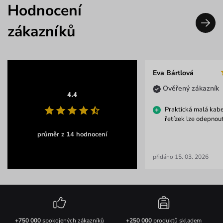
Hodnocení
zákazníků
Eva Bártlová
Ověřený zákazník
4.4
Praktická malá kab
řetízek lze odepnout
průměr z 14 hodnocení
přidáno 15. 03. 2026
+750 000
spokojených zákazníků
+250 000
produktů skladem