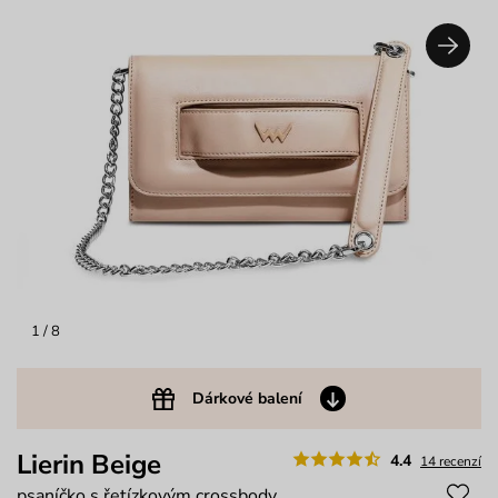
1
/ 8
Dárkové balení
Lierin Beige
4.4
14 recenzí
psaníčko s řetízkovým crossbody