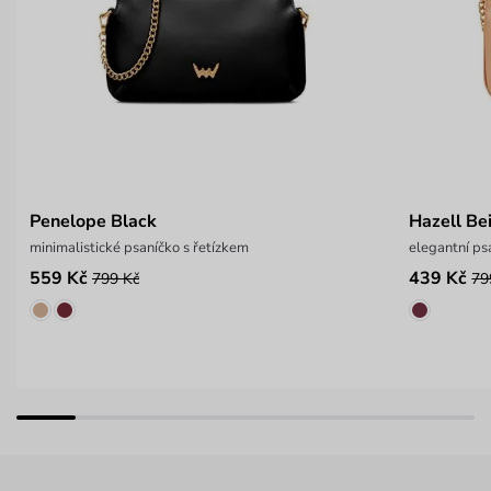
Penelope Black
Hazell Be
minimalistické psaníčko s řetízkem
elegantní ps
559 Kč
439 Kč
799 Kč
79