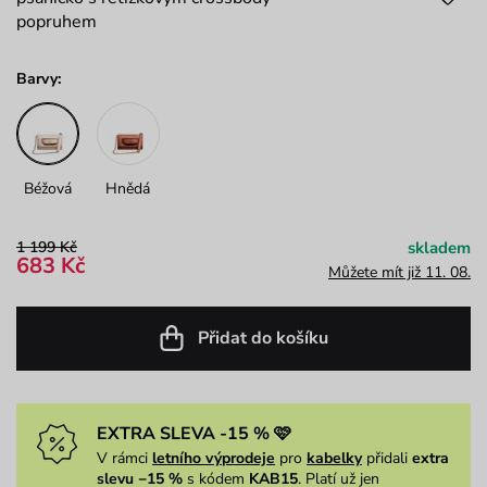
popruhem
Barvy:
Béžová
Hnědá
1 199 Kč
skladem
683 Kč
Můžete mít již 11. 08.
Přidat do košíku
EXTRA SLEVA -15 % 🩷
V rámci
letního výprodeje
pro
kabelky
přidali
extra
slevu −15 %
s kódem
KAB15
. Platí už jen