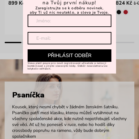
na Tvůj první nákup!
899 Kč
824 Kč
1 199 Kč
1 
Zaregistrujte se k odběru novinek,
aby Ti už nic neuteklo, a sleva je Tvoje.
PŘIHLÁSIT ODBĚR
Sleva platí pouze pro nově registrované uživatele a nelze ji
kombinovat s jinými slevovými kódy. Odběr newsletteru lze
kdykoliv odhlásit.
Psaníčka
Kousek, který nesmí chybět v žádném ženském šatníku.
Psaníčko patří mezi klasiku, kterou můžeš vytáhnout na
všechny společenské akce, kde nutně nepotřebuješ všechny
své věci. Ať už ho poneseš v ruce, nebo ho hodíš díky
crossbody popruhu na rameno, vždy bude dobrým
společníkem