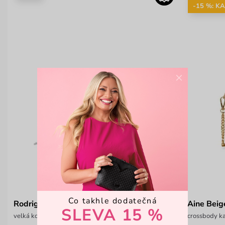
-15 %: K
×
Co takhle dodatečná
Rodriga Cream
Aine Beig
SLEVA 15 %
velká kožená peněženka s poutkem na ruku
crossbody ka