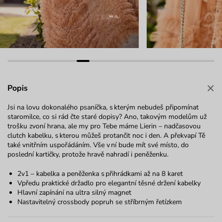
Popis
Jsi na lovu dokonalého psaníčka, s kterým nebudeš připomínat
staromilce, co si rád čte staré dopisy? Ano, takovým modelům už
trošku zvoní hrana, ale my pro Tebe máme Lierin – nadčasovou
clutch kabelku, s kterou můžeš protančit noc i den. A překvapí Tě
také vnitřním uspořádáním. Vše v ní bude mít své místo, do
poslední kartičky, protože hravě nahradí i peněženku.
2v1 – kabelka a peněženka s přihrádkami až na 8 karet
Vpředu praktické držadlo pro elegantní těsné držení kabelky
Hlavní zapínání na ultra silný magnet
Nastavitelný crossbody popruh se stříbrným řetízkem