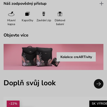
Náš zodpovědný přístup
Hlavní
Kapsičky
Zavírání zip
Dárkové
kapsa
balení
Objevte více
Kolekce creARTivity
Doplň svůj look
-22%
SK VÝRO