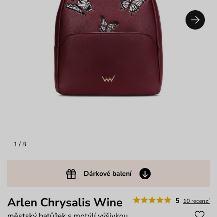
1
/ 8
Dárkové balení
Arlen Chrysalis Wine
5
10 recenzí
městský batůžek s motýlí výšivkou