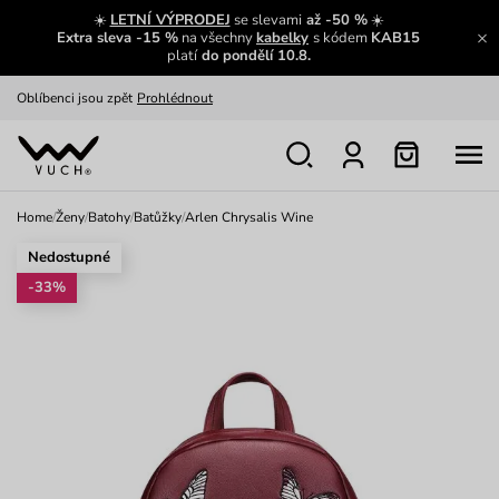
☀️
LETNÍ VÝPRODEJ
se slevami
až -50 %
☀️
Výměna a vrácení zdarma
Zobrazit
Extra sleva -15 %
na všechny
kabelky
s kódem
KAB15
platí
do pondělí 10.8.
Oblíbenci jsou zpět
Prohlédnout
Nech se inspirovat
Ukázat
Home
/
Ženy
/
Batohy
/
Batůžky
/
Arlen Chrysalis Wine
Nedostupné
-33%