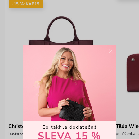
-15 %: KAB15
×
Christel Divide Wine
Tilda Win
Co takhle dodatečná
SLEVA 15 %
business kabelka do ruky
peněženka na