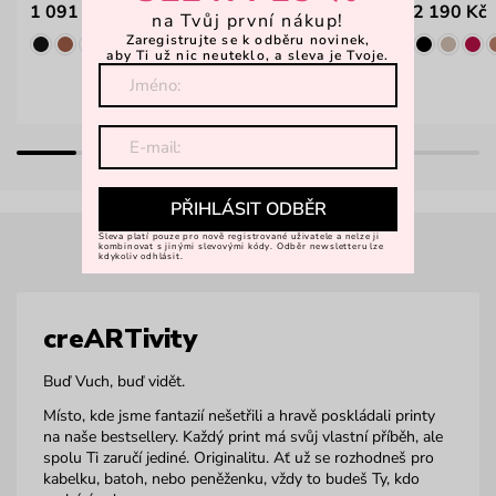
1 091 Kč
2 190 Kč
1 399 Kč
na Tvůj první nákup!
Zaregistrujte se k odběru novinek,
aby Ti už nic neuteklo, a sleva je Tvoje.
PŘIHLÁSIT ODBĚR
Sleva platí pouze pro nově registrované uživatele a nelze ji
kombinovat s jinými slevovými kódy. Odběr newsletteru lze
kdykoliv odhlásit.
creARTivity
Buď Vuch, buď vidět.
Místo, kde jsme fantazií nešetřili a hravě poskládali printy
na naše bestsellery. Každý print má svůj vlastní příběh, ale
spolu Ti zaručí jediné. Originalitu. Ať už se rozhodneš pro
kabelku, batoh, nebo peněženku, vždy to budeš Ty, kdo