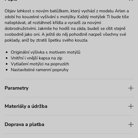
Objev lehkost s novým batůžkem, který vychází z modelu Arlen a
zdobí ho kouzelné vyšívání s motýlky. Každý motýlek Ti bude tiše
našeptávat, ať roztáhneš křídla a vyrazíš za novými
dobrodružstvími. Jakmile ho hodíš na záda, budeš se cítit stejně
svobodně jako oni. A ještě do něj pohodlně nacpeš všechny své
poklady, aniž by ztratil špetku svého kouzla.
Originální výšivka s motivem motýlů
Vnitřní i vnější kapsa na zip
Vytlačení motýlci na popruzích
Nastavitelné ramenní popruhy
Parametry
Materiály a údržba
Doprava a platba