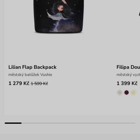
Lilian Flap Backpack
Filipa Do
městský batůžek Vushie
městský vyzt
1 279 Kč
1 399 Kč
1 599 Kč