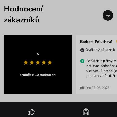
Hodnocení
zákazníků
Barbora Pěluchová
Ověřený zákazník
5
Baťůžek je pěkný, ma
drží tvar. Krásně se 
více věcí. Materiál j
průměr z 10 hodnocení
popruhy zatím drží 
přidáno 07. 03. 2026