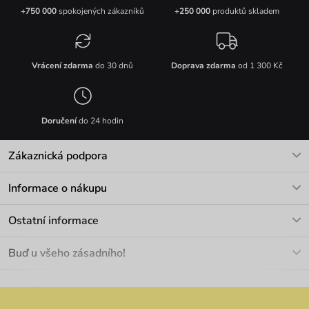
+750 000
spokojených zákazníků
+250 000
produktů skladem
Vrácení zdarma
do 30 dnů
Doprava zdarma
od 1 300 Kč
Doručení
do 24 hodin
Zákaznická podpora
V pracovních dnech Po-Pá: 8-17h
Informace o nákupu
info@vuch.cz
Kontakt
Ostatní informace
+420 466 566 493
Doprava a platba
O nás
Buď u všeho zásadního!
Materiály a údržba
Kariéra
Nejčastější dotazy
Novinky
Slevy
Akce
Velkoobchod
Vrácení a reklamace
We Care