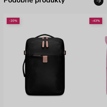
Podobné produkty
-20%
-43%