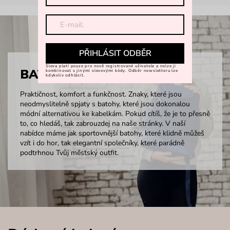
PŘIHLÁSIT ODBĚR
Sleva platí pouze pro nově registrované uživatele a nelze ji
BATOHY
kombinovat s jinými slevovými kódy. Odběr newsletteru lze
kdykoliv odhlásit.
Praktičnost, komfort a funkčnost. Znaky, které jsou
neodmyslitelně spjaty s batohy, které jsou dokonalou
módní alternativou ke kabelkám. Pokud cítíš, že je to přesně
to, co hledáš, tak zabrouzdej na naše stránky. V naší
nabídce máme jak sportovnější batohy, které klidně můžeš
vzít i do hor, tak elegantní společníky, které parádně
podtrhnou Tvůj městský outfit.