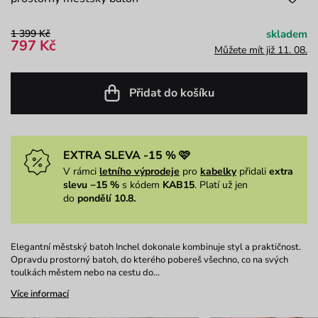
1 399 Kč
skladem
797 Kč
Můžete mít již 11. 08.
Přidat do košíku
EXTRA SLEVA -15 % 🩷
V rámci
letního výprodeje
pro
kabelky
přidali
extra
slevu −15 %
s kódem
KAB15
. Platí už jen
do
pondělí 10.8.
Elegantní městský batoh Inchel dokonale kombinuje styl a praktičnost.
Opravdu prostorný batoh, do kterého pobereš všechno, co na svých
toulkách městem nebo na cestu do…
Více informací