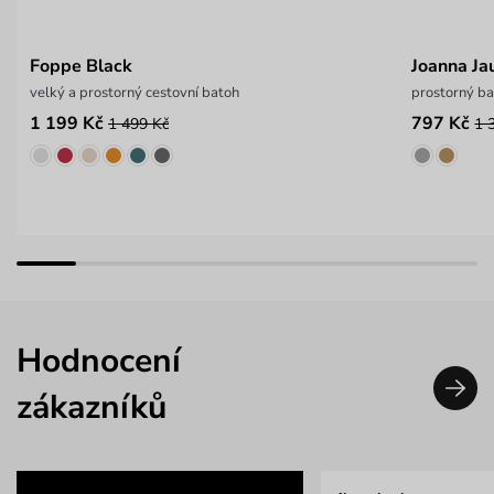
Foppe Black
Joanna Ja
velký a prostorný cestovní batoh
prostorný ba
1 199 Kč
797 Kč
1 499 Kč
1 
Hodnocení
zákazníků