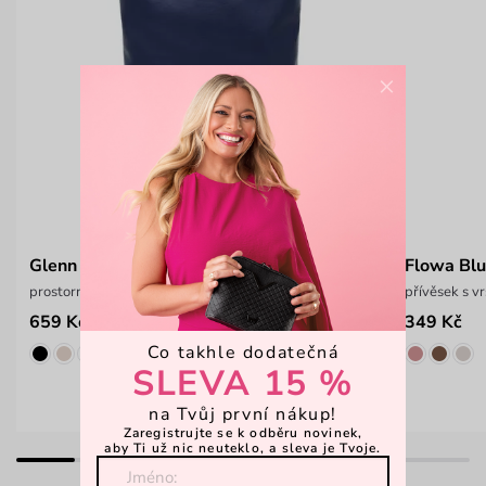
×
Glenn V Dark Blue
Flowa Bl
prostorný městský batoh
přívěsek s v
659 Kč
349 Kč
1 199 Kč
Co takhle dodatečná
SLEVA 15 %
na Tvůj první nákup!
Zaregistrujte se k odběru novinek,
aby Ti už nic neuteklo, a sleva je Tvoje.