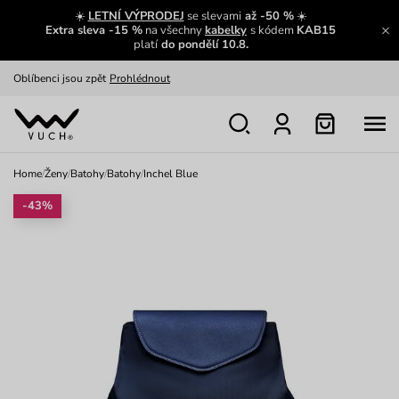
Zajímavosti ze světa Vuch:
Přečíst
☀️
LETNÍ VÝPRODEJ
se slevami
až -50 %
☀️
Extra sleva -15 %
na všechny
kabelky
s kódem
KAB15
Výměna a vrácení zdarma
Zobrazit
platí
do pondělí 10.8.
Oblíbenci jsou zpět
Prohlédnout
Nech se inspirovat
Ukázat
Home
/
Ženy
/
Batohy
/
Batohy
/
Inchel Blue
-43%