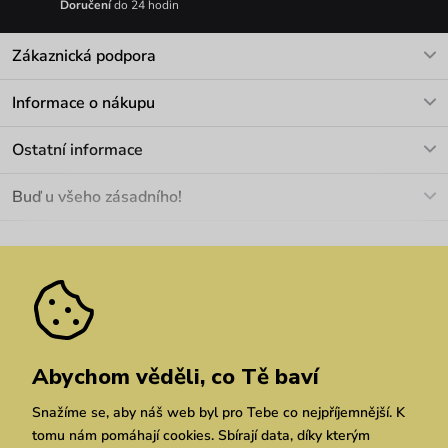
Doručení
do 24 hodin
Zákaznická podpora
V pracovních dnech Po-Pá: 8-17h
Informace o nákupu
info@vuch.cz
Kontakt
Ostatní informace
+420 466 566 493
Doprava a platba
O nás
Buď u všeho zásadního!
Materiály a údržba
Kariéra
Nejčastější dotazy
Novinky
Slevy
Akce
Velkoobchod
Vrácení a reklamace
We Care
Odebírat
Pozáruční opravy
Dárkové poukazy
Zásady ochrany osobních údajů
zde
Vuchlook
Prodejny
Praha
Brno
Chrudim
Abychom věděli, co Tě baví
Snažíme se, aby náš web byl pro Tebe co nejpříjemnější. K
tomu nám pomáhají cookies. Sbírají data, díky kterým