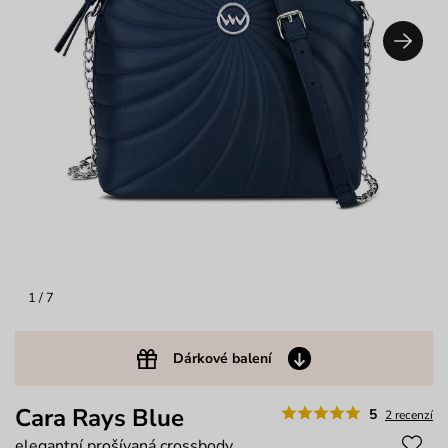
1
/ 7
Dárkové balení
Cara Rays Blue
5
2 recenzí
elegantní prošívaná crossbody