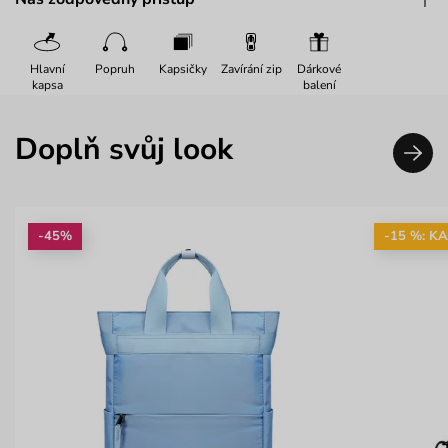
Hlavní
Popruh
Kapsičky
Zavírání zip
Dárkové
kapsa
balení
Doplň svůj look
-45%
-15 %: K