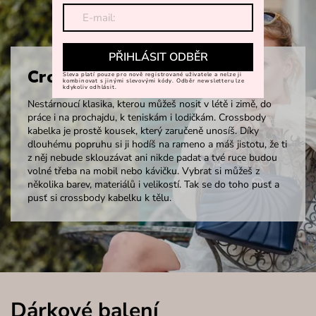
PŘIHLÁSIT ODBĚR
Crossbody
Sleva platí pouze pro nově registrované uživatele a nelze ji
kombinovat s jinými slevovými kódy. Odběr newsletteru lze
kdykoliv odhlásit.
Nestárnoucí klasika, kterou můžeš nosit v létě i zimě, do
práce i na prochajdu, k teniskám i lodičkám. Crossbody
kabelka je prostě kousek, který zaručeně unosíš. Díky
dlouhému popruhu si ji hodíš na rameno a máš jistotu, že ti
z něj nebude sklouzávat ani nikde padat a tvé ruce budou
volné třeba na mobil nebo kávičku. Vybrat si můžeš z
několika barev, materiálů i velikostí. Tak se do toho pusť a
pusť si crossbody kabelku k tělu.
Dárkové balení