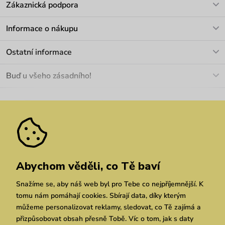
Zákaznická podpora
V pracovních dnech Po-Pá: 8-17h
Informace o nákupu
info@vuch.cz
Kontakt
Ostatní informace
+420 466 566 493
Doprava a platba
O nás
Buď u všeho zásadního!
Materiály a údržba
Kariéra
Nejčastější dotazy
Novinky
Slevy
Akce
Velkoobchod
Vrácení a reklamace
We Care
Odebírat
Pozáruční opravy
Dárkové poukazy
Zásady ochrany osobních údajů
zde
Vuchlook
Prodejny
Praha
Brno
Chrudim
Abychom věděli, co Tě baví
Snažíme se, aby náš web byl pro Tebe co nejpříjemnější. K
tomu nám pomáhají cookies. Sbírají data, díky kterým
můžeme personalizovat reklamy, sledovat, co Tě zajímá a
přizpůsobovat obsah přesně Tobě. Víc o tom, jak s daty