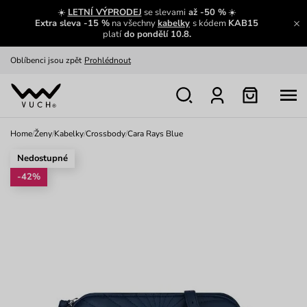
Zajímavosti ze světa Vuch:
Přečíst
☀️
LETNÍ VÝPRODEJ
se slevami
až -50 %
☀️
Extra sleva -15 %
na všechny
kabelky
s kódem
KAB15
Výměna a vrácení zdarma
Zobrazit
platí
do pondělí 10.8.
Oblíbenci jsou zpět
Prohlédnout
Nech se inspirovat
Ukázat
Home
/
Ženy
/
Kabelky
/
Crossbody
/
Cara Rays Blue
Nedostupné
-42%