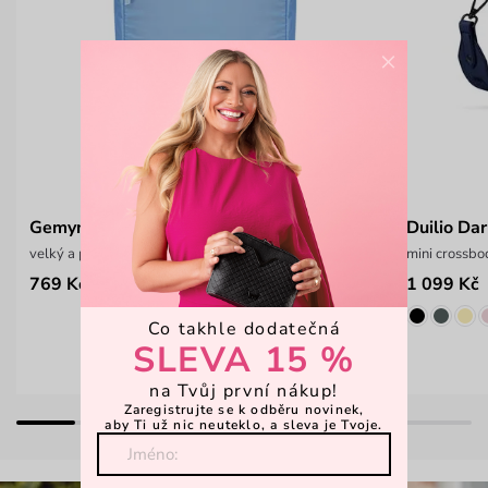
×
Gemyny Sky Blue
Duilio Da
velký a prostorný cestovní batoh
mini crossb
769 Kč
1 099 Kč
1 399 Kč
Co takhle dodatečná
SLEVA 15 %
na Tvůj první nákup!
Zaregistrujte se k odběru novinek,
aby Ti už nic neuteklo, a sleva je Tvoje.