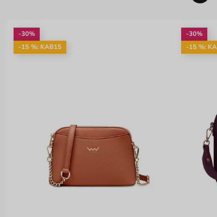
-30%
-30%
-15 %: KAB15
-15 %: K