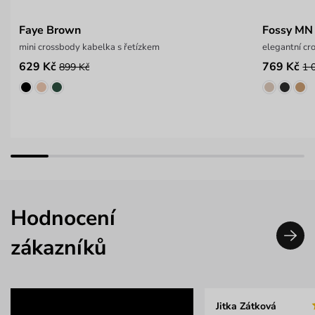
Faye Brown
Fossy MN
mini crossbody kabelka s řetízkem
elegantní c
629 Kč
769 Kč
899 Kč
1 
Hodnocení
zákazníků
Jitka Zátková