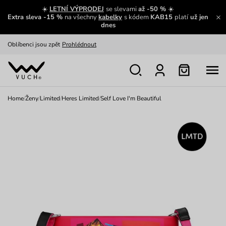
Zajímavosti ze světa Vuch:
Přečíst
☀️
LETNÍ VÝPRODEJ
se slevami
až -50 %
☀️
Extra sleva -15 %
na všechny
kabelky
s kódem
KAB15
platí
už jen
Výměna a vrácení zdarma
Zobrazit
dnes
Oblíbenci jsou zpět
Prohlédnout
Nech se inspirovat
Ukázat
Home
/
Ženy
/
Limited
/
Heres Limited
/
Self Love I'm Beautiful