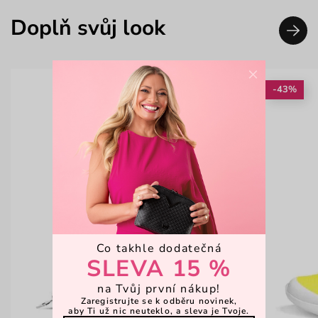
Doplň svůj look
×
-43%
Co takhle dodatečná
SLEVA 15 %
na Tvůj první nákup!
Zaregistrujte se k odběru novinek,
aby Ti už nic neuteklo, a sleva je Tvoje.