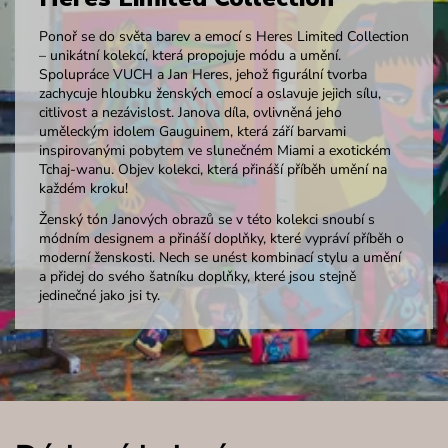
Ponoř se do světa barev a emocí s Heres Limited Collection
– unikátní kolekcí, která propojuje módu a umění.
Spolupráce VUCH a Jan Heres, jehož figurální tvorba
zachycuje hloubku ženských emocí a oslavuje jejich sílu,
citlivost a nezávislost. Janova díla, ovlivněná jeho
uměleckým idolem Gauguinem, která září barvami
inspirovanými pobytem ve slunečném Miami a exotickém
Tchaj-wanu. Objev kolekci, která přináší příběh umění na
každém kroku!
Ženský tón Janových obrazů se v této kolekci snoubí s
módním designem a přináší doplňky, které vypráví příběh o
moderní ženskosti. Nech se unést kombinací stylu a umění
a přidej do svého šatníku doplňky, které jsou stejně
jedinečné jako jsi ty.