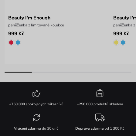
Beauty I'm Enough
Beauty I'
peněženka z limitované kolekce
peněženka z 
999 Kč
999 Kč
+750 000
spokojených zákazníků
+250 000
produktů skladem
Vrácení zdarma
do 30 dnů
Doprava zdarma
od 1 300 Kč