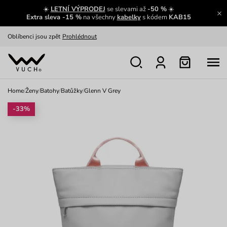
☀️
LETNÍ VÝPRODEJ
se slevami až
-50 %
☀️
Výměna a vrácení zdarma
Zobrazit
Extra sleva -15 %
na všechny
kabelky
s kódem
KAB15
Oblíbenci jsou zpět
Prohlédnout
Nech se inspirovat
Ukázat
Home
/
Ženy
/
Batohy
/
Batůžky
/
Glenn V Grey
-33%