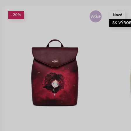
-20%
Nové
SK VÝRO