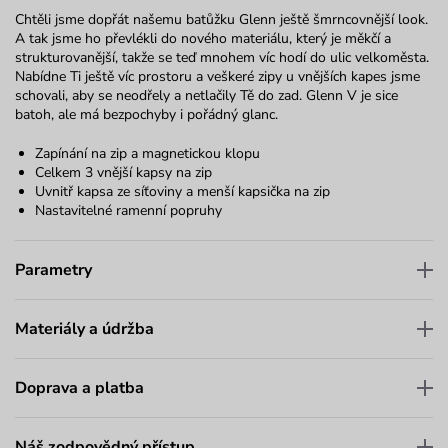
Chtěli jsme dopřát našemu batůžku Glenn ještě šmrncovnější look.
A tak jsme ho převlékli do nového materiálu, který je měkčí a
strukturovanější, takže se teď mnohem víc hodí do ulic velkoměsta.
Nabídne Ti ještě víc prostoru a veškeré zipy u vnějších kapes jsme
schovali, aby se neodřely a netlačily Tě do zad. Glenn V je sice
batoh, ale má bezpochyby i pořádný glanc.
Zapínání na zip a magnetickou klopu
Celkem 3 vnější kapsy na zip
Uvnitř kapsa ze síťoviny a menší kapsička na zip
Nastavitelné ramenní popruhy
Parametry
Materiály a údržba
Doprava a platba
Náš zodpovědný přístup