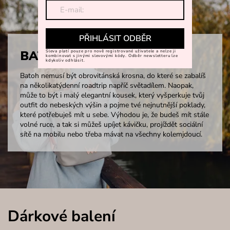
PŘIHLÁSIT ODBĚR
BATŮŽKY
Sleva platí pouze pro nově registrované uživatele a nelze ji
kombinovat s jinými slevovými kódy. Odběr newsletteru lze
kdykoliv odhlásit.
Batoh nemusí být obrovitánská krosna, do které se zabalíš
na několikatýdenní roadtrip napříč světadílem. Naopak,
může to být i malý elegantní kousek, který vyšperkuje tvůj
outfit do nebeských výšin a pojme tvé nejnutnější poklady,
které potřebuješ mít u sebe. Výhodou je, že budeš mít stále
volné ruce, a tak si můžeš upíjet kávičku, projíždět sociální
sítě na mobilu nebo třeba mávat na všechny kolemjdoucí.
Dárkové balení