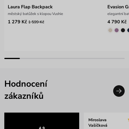
Laura Flap Backpack
Evasion G
městský batůžek s klopou Vushie
elegantní ba
1 279 Kč
4 790 Kč
1 599 Kč
Hodnocení
zákazníků
Miroslava
Vašíčková
4.9