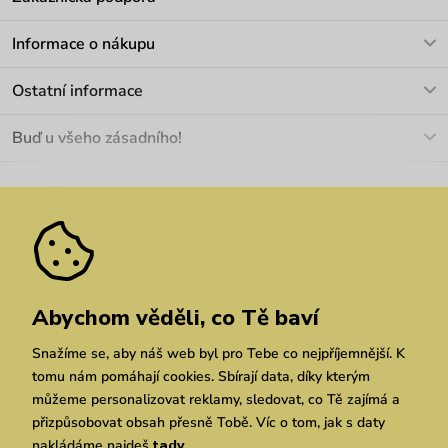
V pracovních dnech Po-Pá: 8-17h
Informace o nákupu
info@vuch.cz
Kontakt
Ostatní informace
+420 466 566 493
Doprava a platba
O nás
Buď u všeho zásadního!
Materiály a údržba
Kariéra
Nejčastější dotazy
Novinky
Slevy
Akce
Velkoobchod
Vrácení a reklamace
We Care
Odebírat
Pozáruční opravy
Dárkové poukazy
Zásady ochrany osobních údajů
zde
Vuchlook
Prodejny
Praha
Brno
Chrudim
Abychom věděli, co Tě baví
Snažíme se, aby náš web byl pro Tebe co nejpříjemnější. K
tomu nám pomáhají cookies. Sbírají data, díky kterým
můžeme personalizovat reklamy, sledovat, co Tě zajímá a
přizpůsobovat obsah přesně Tobě. Víc o tom, jak s daty
nakládáme najdeš
tady
.