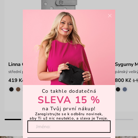
×
Linna Grey
Sygurny 
střední puntíkatá peněženka na patent
pánský velký
419 Kč
800 Kč
599 Kč
1 
Co takhle dodatečná
SLEVA 15 %
na Tvůj první nákup!
Zaregistrujte se k odběru novinek,
aby Ti už nic neuteklo, a sleva je Tvoje.