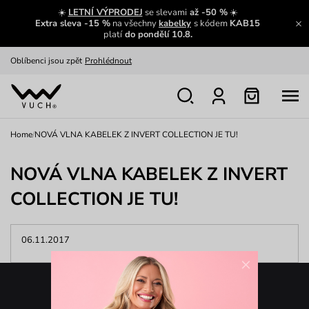
Zajímavosti ze světa Vuch:
Přečíst
☀️
LETNÍ VÝPRODEJ
se slevami
až -50 %
☀️
Extra sleva -15 %
na všechny
kabelky
s kódem
KAB15
Výměna a vrácení zdarma
Zobrazit
platí
do pondělí 10.8.
Oblíbenci jsou zpět
Prohlédnout
Nech se inspirovat
Ukázat
Home
/
NOVÁ VLNA KABELEK Z INVERT COLLECTION JE TU!
NOVÁ VLNA KABELEK Z INVERT
COLLECTION JE TU!
06.11.2017
×