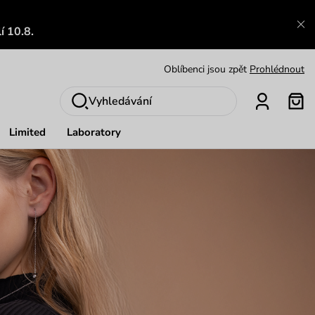
Zajímavosti ze světa Vuch:
Přečíst
í 10.8.
Výměna a vrácení zdarma
Zobrazit
Oblíbenci jsou zpět
Prohlédnout
Nech se inspirovat
Ukázat
Vyhledávání
Limited
Laboratory