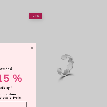
-25%
×
atečná
15 %
nákup!
ěru novinek,
sleva je Tvoje.