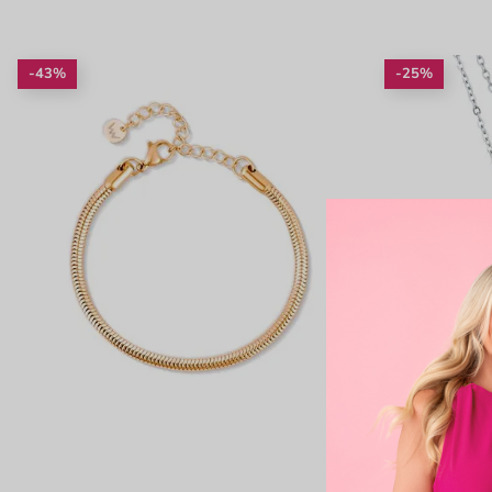
-43%
-25%