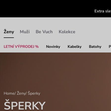
Extra sl
Ženy
Muži
Be Vuch
Kolekce
LETNÍ VÝPRODEJ %
Novinky
Kabelky
Batohy
P
Home
/
Ženy
/
Šperky
ŠPERKY