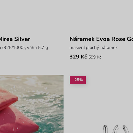
irea Silver
Náramek Evoa Rose G
ra (925/1000), váha 5,7 g
masivní plochý náramek
329 Kč
599 Kč
-25%