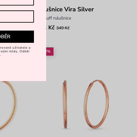
Náušnice Vira Silver
ear cuff náušnice
262 Kč
349 Kč
DBĚR
rované uživatele a
-28%
vovými kódy. Odběr
.