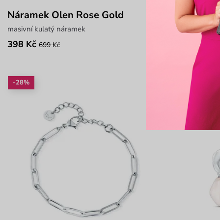
Náramek Olen Rose Gold
Náhrdelník
masivní kulatý náramek
párový náhrde
398 Kč
674 Kč
699 Kč
899 
-28%
Nové