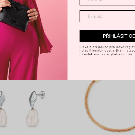
 Lunara Silver
Náušnice Kista Silver
lník s motivem měsíce
náušnice propletené kroužky
359 Kč
Kč
449 Kč
PŘIHLÁSIT O
Sleva platí pouze pro nově regist
-45%
nelze ji kombinovat s jinými sle
newsletteru lze kdykoliv odhlásit