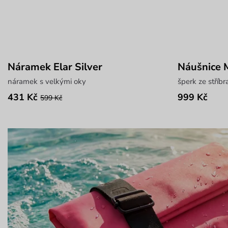
Náramek Elar Silver
Náušnice M
náramek s velkými oky
šperk ze stříb
431 Kč
999 Kč
599 Kč