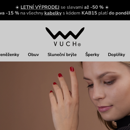
☀️
LETNÍ VÝPRODEJ
se slevami
až -50 %
☀️
eva -15 %
na všechny
kabelky
s kódem
KAB15
platí
do ponděl
eněženky
Obuv
Sluneční brýle
Šperky
Doplňky