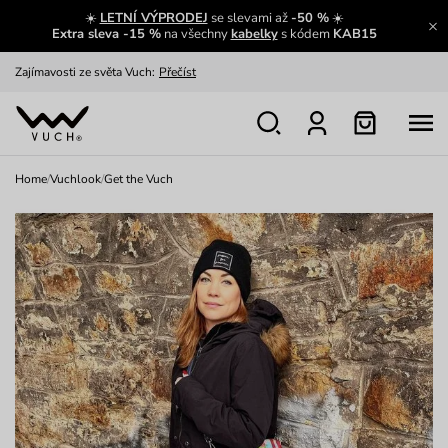
☀️
LETNÍ VÝPRODEJ
se slevami až
-50 %
☀️
Extra sleva -15 %
na všechny
kabelky
s kódem
KAB15
Zajímavosti ze světa Vuch:
Přečíst
Výměna a vrácení zdarma
Zobrazit
Oblíbenci jsou zpět
Prohlédnout
Home
/
Vuchlook
/
Get the Vuch
Nech se inspirovat
Ukázat