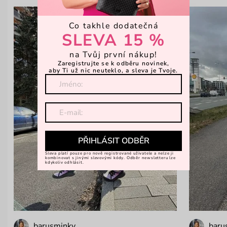
Co takhle dodatečná
SLEVA 15 %
na Tvůj první nákup!
Zaregistrujte se k odběru novinek,
aby Ti už nic neuteklo, a sleva je Tvoje.
PŘIHLÁSIT ODBĚR
Sleva platí pouze pro nově registrované uživatele a nelze ji
kombinovat s jinými slevovými kódy. Odběr newsletteru lze
kdykoliv odhlásit.
barusminky
baru