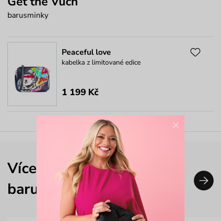
Get the Vuch
barusminky
Peaceful love
kabelka z limitované edice
1 199 Kč
×
Více outfitů nejen od
barusminky