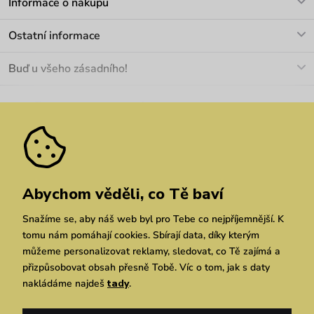
Informace o nákupu
info@vuch.cz
Kontakt
Ostatní informace
+420 466 566 493
Doprava a platba
O nás
Buď u všeho zásadního!
Materiály a údržba
Kariéra
Nejčastější dotazy
Novinky
Slevy
Akce
Velkoobchod
Vrácení a reklamace
We Care
Odebírat
Pozáruční opravy
Dárkové poukazy
Zásady ochrany osobních údajů
zde
Vuchlook
Prodejny
Praha
Brno
Chrudim
Abychom věděli, co Tě baví
Snažíme se, aby náš web byl pro Tebe co nejpříjemnější. K
tomu nám pomáhají cookies. Sbírají data, díky kterým
můžeme personalizovat reklamy, sledovat, co Tě zajímá a
přizpůsobovat obsah přesně Tobě. Víc o tom, jak s daty
nakládáme najdeš
tady
.
Copyright © 2026 Vuch s.r.o. Všechna práva vyhrazena. Technicky zajišťuje
Simplia.cz