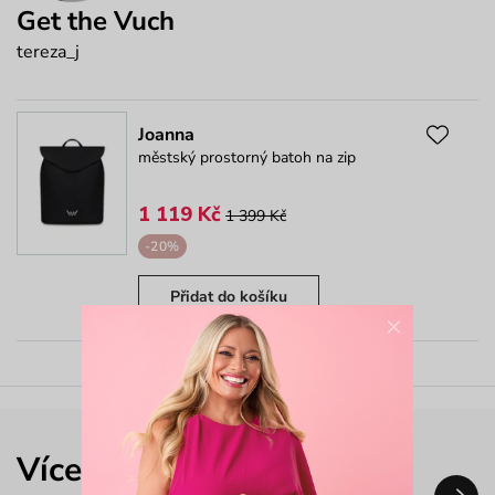
Get the Vuch
tereza_j
Joanna
městský prostorný batoh na zip
1 119 Kč
1 399 Kč
-20%
Přidat do košíku
×
Více outfitů nejen od