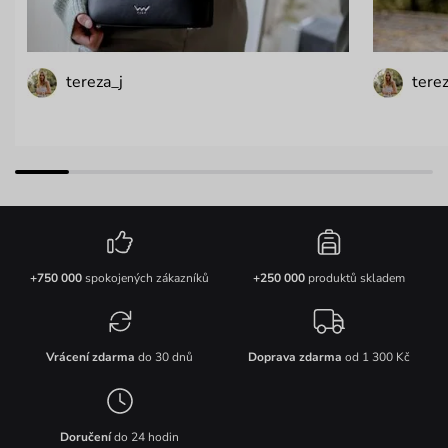
tereza_j
terez
+750 000
spokojených zákazníků
+250 000
produktů skladem
Vrácení zdarma
do 30 dnů
Doprava zdarma
od 1 300 Kč
Doručení
do 24 hodin