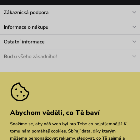
Zákaznická podpora
V pracovních dnech Po-Pá: 8-17h
Informace o nákupu
info@vuch.cz
Kontakt
Ostatní informace
+420 466 566 493
Doprava a platba
O nás
Buď u všeho zásadního!
Materiály a údržba
Kariéra
Nejčastější dotazy
Novinky
Slevy
Akce
Velkoobchod
Vrácení a reklamace
We Care
Odebírat
Pozáruční opravy
Dárkové poukazy
Zásady ochrany osobních údajů
zde
Vuchlook
Prodejny
Praha
Brno
Chrudim
Abychom věděli, co Tě baví
Snažíme se, aby náš web byl pro Tebe co nejpříjemnější. K
tomu nám pomáhají cookies. Sbírají data, díky kterým
můžeme personalizovat reklamy, sledovat, co Tě zajímá a