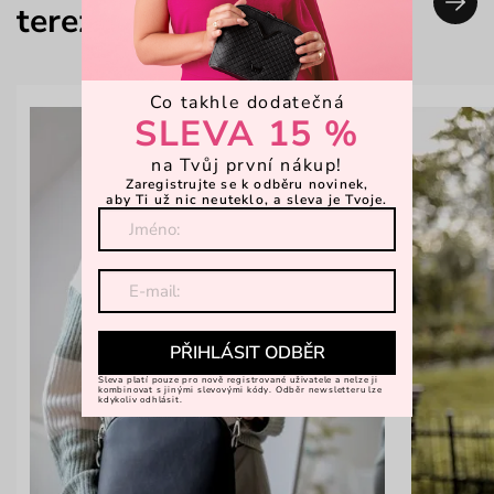
tereza_j
Co takhle dodatečná
SLEVA 15 %
na Tvůj první nákup!
Zaregistrujte se k odběru novinek,
aby Ti už nic neuteklo, a sleva je Tvoje.
PŘIHLÁSIT ODBĚR
Sleva platí pouze pro nově registrované uživatele a nelze ji
kombinovat s jinými slevovými kódy. Odběr newsletteru lze
kdykoliv odhlásit.