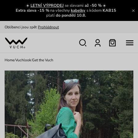
Zajímavosti ze světa Vuch:
Přečíst
☀️
LETNÍ VÝPRODEJ
se slevami
až -50 %
☀️
Extra sleva -15 %
na všechny
kabelky
s kódem
KAB15
Výměna a vrácení zdarma
Zobrazit
platí
do pondělí 10.8.
Oblíbenci jsou zpět
Prohlédnout
Nech se inspirovat
Ukázat
Home
/
Vuchlook
/
Get the Vuch