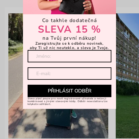
Co takhle dodatečná
SLEVA 15 %
na Tvůj první nákup!
Zaregistrujte se k odběru novinek,
aby Ti už nic neuteklo, a sleva je Tvoje.
PŘIHLÁSIT ODBĚR
Sleva platí pouze pro nově registrované uživatele a nelze ji
kombinovat s jinými slevovými kódy. Odběr newsletteru lze
kdykoliv odhlásit.