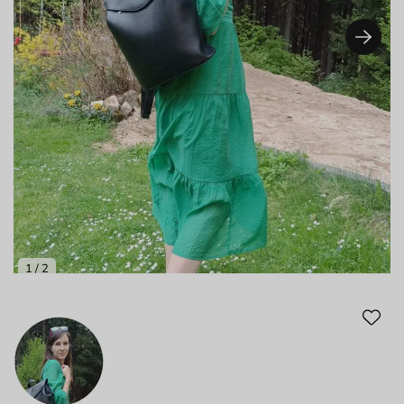
1
/ 2