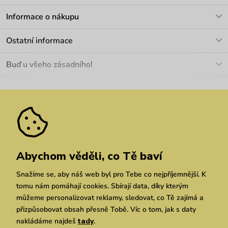
V pracovních dnech Po-Pá: 8-17h
Informace o nákupu
info@vuch.cz
Kontakt
Ostatní informace
+420 466 566 493
Doprava a platba
O nás
Buď u všeho zásadního!
Materiály a údržba
Kariéra
Nejčastější dotazy
Novinky
Slevy
Akce
Velkoobchod
Vrácení a reklamace
We Care
Odebírat
Pozáruční opravy
Dárkové poukazy
Zásady ochrany osobních údajů
zde
Vuchlook
Prodejny
Praha
Brno
Chrudim
Abychom věděli, co Tě baví
Snažíme se, aby náš web byl pro Tebe co nejpříjemnější. K
tomu nám pomáhají cookies. Sbírají data, díky kterým
můžeme personalizovat reklamy, sledovat, co Tě zajímá a
přizpůsobovat obsah přesně Tobě. Víc o tom, jak s daty
nakládáme najdeš
tady
.