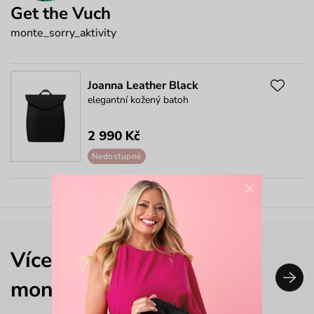
Get the Vuch
monte_sorry_aktivity
Joanna Leather Black
elegantní kožený batoh
2 990 Kč
Nedostupné
×
Více outfitů nejen od
monte_sorry_aktivity