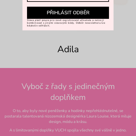
PŘIHLÁSIT ODBĚR
Sleva platí pouze pro nově registrované uživatele a nelze ji
kombinovat s jinými slevovými kódy. Odběr newsletteru lze
kdykoliv odhlásit.
Adila
Vyboč z řady s jedinečným
doplňkem
O to, aby byly nové peněženky a hodinky nepřehlédnutelné, se
postarala talentovaná nizozemská designérka Laura Louise, která miluje
design, módu a krásu.
A s limitovanými doplňky VUCH spojila všechny své vášně v jedno.