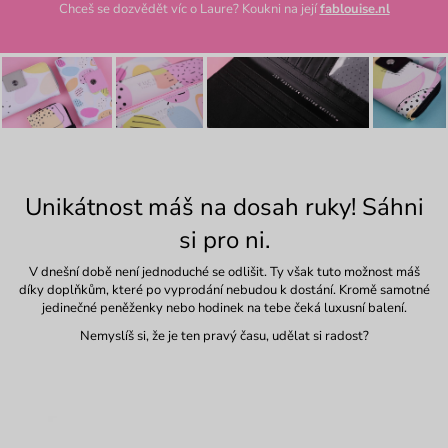
Chceš se dozvědět víc o Laure? Koukni na její
fablouise.nl
Unikátnost máš na dosah ruky! Sáhni
si pro ni.
V dnešní době není jednoduché se odlišit. Ty však tuto možnost máš
díky doplňkům, které po vyprodání nebudou k dostání. Kromě samotné
jedinečné peněženky nebo hodinek na tebe čeká luxusní balení.
Nemyslíš si, že je ten pravý času, udělat si radost?