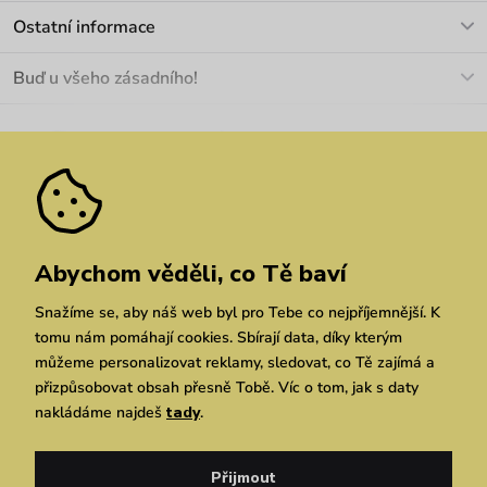
Kontakt
Ostatní informace
+420 466 566 493
Doprava a platba
O nás
Buď u všeho zásadního!
Materiály a údržba
Kariéra
Nejčastější dotazy
Novinky
Slevy
Akce
Velkoobchod
Vrácení a reklamace
We Care
Odebírat
Pozáruční opravy
Dárkové poukazy
Zásady ochrany osobních údajů
zde
Vuchlook
Prodejny
Praha
Brno
Chrudim
Abychom věděli, co Tě baví
Snažíme se, aby náš web byl pro Tebe co nejpříjemnější. K
tomu nám pomáhají cookies. Sbírají data, díky kterým
můžeme personalizovat reklamy, sledovat, co Tě zajímá a
přizpůsobovat obsah přesně Tobě. Víc o tom, jak s daty
nakládáme najdeš
tady
.
Copyright © 2026 Vuch s.r.o. Všechna práva vyhrazena. Technicky zajišťuje
Simplia.cz
Přijmout