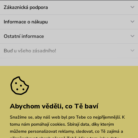
Zákaznická podpora
V pracovních dnech Po-Pá: 8-17h
Informace o nákupu
info@vuch.cz
Kontakt
Ostatní informace
+420 466 566 493
Doprava a platba
O nás
Buď u všeho zásadního!
Materiály a údržba
Kariéra
Nejčastější dotazy
Novinky
Slevy
Akce
Velkoobchod
Vrácení a reklamace
We Care
Odebírat
Pozáruční opravy
Dárkové poukazy
Zásady ochrany osobních údajů
zde
Vuchlook
Prodejny
Praha
Brno
Chrudim
Abychom věděli, co Tě baví
Snažíme se, aby náš web byl pro Tebe co nejpříjemnější. K
tomu nám pomáhají cookies. Sbírají data, díky kterým
můžeme personalizovat reklamy, sledovat, co Tě zajímá a