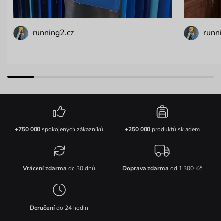
running2.cz
runni
+750 000
spokojených zákazníků
+250 000
produktů skladem
Vrácení zdarma
do 30 dnů
Doprava zdarma
od 1 300 Kč
Doručení
do 24 hodin