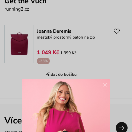
Get the Vuch
running2.cz
Joanna Deremis
městský prostorný batoh na zip
1 049 Kč
1 399 Kč
-25%
Přidat do košíku
×
Více outfitů nejen od