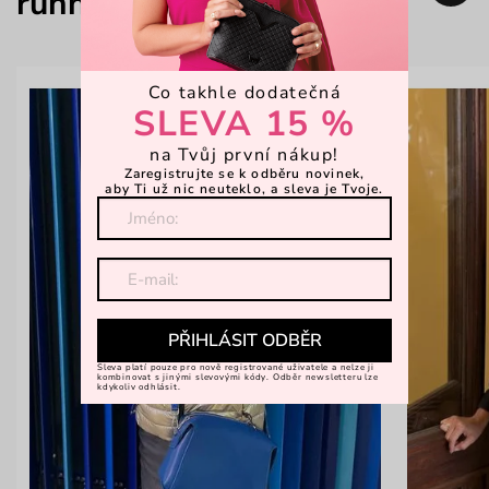
running2.cz
Co takhle dodatečná
SLEVA 15 %
na Tvůj první nákup!
Zaregistrujte se k odběru novinek,
aby Ti už nic neuteklo, a sleva je Tvoje.
PŘIHLÁSIT ODBĚR
Sleva platí pouze pro nově registrované uživatele a nelze ji
kombinovat s jinými slevovými kódy. Odběr newsletteru lze
kdykoliv odhlásit.