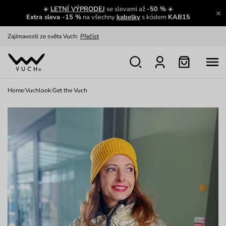
☀️
LETNÍ VÝPRODEJ
se slevami až
-50 %
☀️
Extra sleva -15 %
na všechny
kabelky
s kódem
KAB15
Zajímavosti ze světa Vuch:
Přečíst
Výměna a vrácení zdarma
Zobrazit
Oblíbenci jsou zpět
Prohlédnout
Home
/
Vuchlook
/
Get the Vuch
Nech se inspirovat
Ukázat