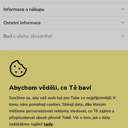
V pracovních dnech Po-Pá: 8-17h
Informace o nákupu
info@vuch.cz
Kontakt
Ostatní informace
+420 466 566 493
Doprava a platba
O nás
Buď u všeho zásadního!
Materiály a údržba
Kariéra
Nejčastější dotazy
Novinky
Slevy
Akce
Velkoobchod
Vrácení a reklamace
We Care
Odebírat
Pozáruční opravy
Dárkové poukazy
Zásady ochrany osobních údajů
zde
Vuchlook
Prodejny
Praha
Brno
Chrudim
Abychom věděli, co Tě baví
Snažíme se, aby náš web byl pro Tebe co nejpříjemnější. K
tomu nám pomáhají cookies. Sbírají data, díky kterým
můžeme personalizovat reklamy, sledovat, co Tě zajímá a
přizpůsobovat obsah přesně Tobě. Víc o tom, jak s daty
nakládáme najdeš
tady
.