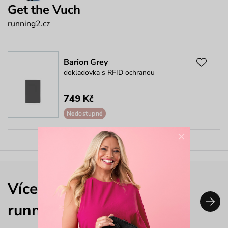
Get the Vuch
running2.cz
Barion Grey
dokladovka s RFID ochranou
749 Kč
Nedostupné
×
Více outfitů nejen od
running2.cz