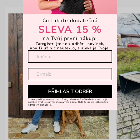
Co takhle dodatečná
SLEVA 15 %
na Tvůj první nákup!
Zaregistrujte se k odběru novinek,
aby Ti už nic neuteklo, a sleva je Tvoje.
PŘIHLÁSIT ODBĚR
Sleva platí pouze pro nově registrované uživatele a nelze ji
kombinovat s jinými slevovými kódy. Odběr newsletteru lze
kdykoliv odhlásit.