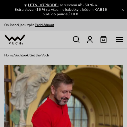
Zajímavosti ze světa Vuch:
Přečíst
☀️
LETNÍ VÝPRODEJ
se slevami
až -50 %
☀️
Extra sleva -15 %
na všechny
kabelky
s kódem
KAB15
Výměna a vrácení zdarma
Zobrazit
platí
do pondělí 10.8.
Oblíbenci jsou zpět
Prohlédnout
Nech se inspirovat
Ukázat
Home
/
Vuchlook
/
Get the Vuch