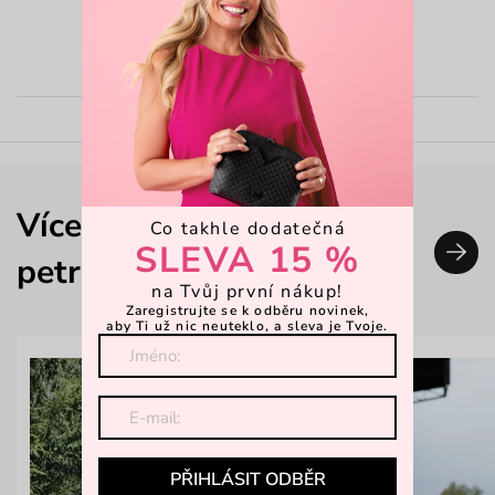
-15 %: KAB15
Přidat do košíku
Více outfitů nejen od
Co takhle dodatečná
SLEVA 15 %
petrusebartysova
na Tvůj první nákup!
Zaregistrujte se k odběru novinek,
aby Ti už nic neuteklo, a sleva je Tvoje.
PŘIHLÁSIT ODBĚR