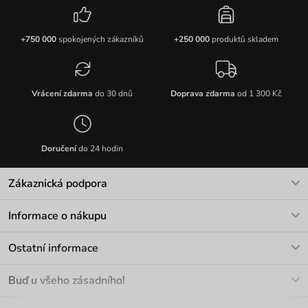
+750 000
spokojených zákazníků
+250 000
produktů skladem
Vrácení zdarma
do 30 dnů
Doprava zdarma
od 1 300 Kč
Doručení
do 24 hodin
Zákaznická podpora
V pracovních dnech Po-Pá: 8-17h
Informace o nákupu
info@vuch.cz
Kontakt
Ostatní informace
+420 466 566 493
Doprava a platba
O nás
Buď u všeho zásadního!
Materiály a údržba
Kariéra
Nejčastější dotazy
Novinky
Slevy
Akce