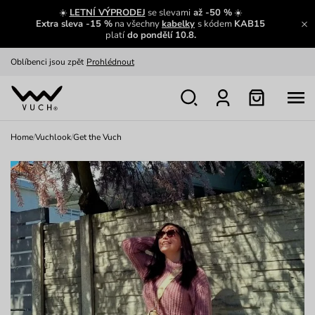
Zajímavosti ze světa Vuch:
Přečíst
☀️
LETNÍ VÝPRODEJ
se slevami
až -50 %
☀️
Extra sleva -15 %
na všechny
kabelky
s kódem
KAB15
Výměna a vrácení zdarma
Zobrazit
platí
do pondělí 10.8.
Oblíbenci jsou zpět
Prohlédnout
Nech se inspirovat
Ukázat
Home
/
Vuchlook
/
Get the Vuch