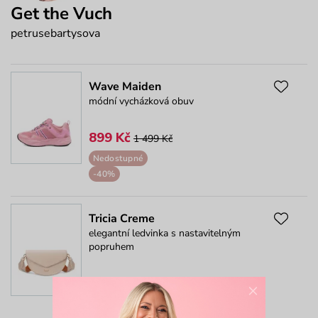
Get the Vuch
petrusebartysova
Wave Maiden
módní vycházková obuv
899 Kč
1 499 Kč
Nedostupné
-40%
Tricia Creme
elegantní ledvinka s nastavitelným
popruhem
1 039 Kč
1 299 Kč
×
-20%