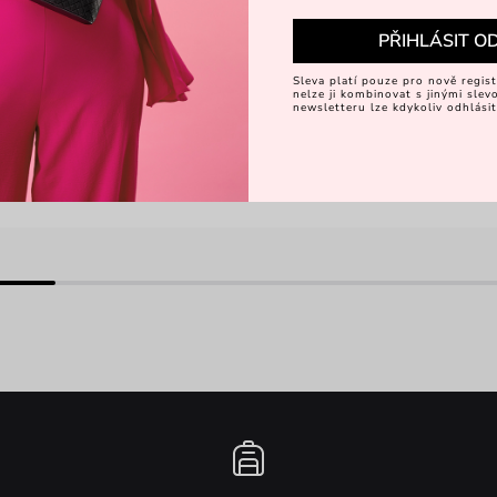
PŘIHLÁSIT O
Sleva platí pouze pro nově regist
nelze ji kombinovat s jinými sle
newsletteru lze kdykoliv odhlásit
barbora_krcmova
barbora_