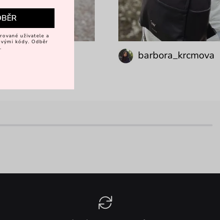
DBĚR
rované uživatele a
vovými kódy. Odběr
.
krcmova
barbora_krcmova