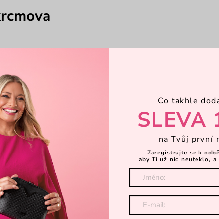
_krcmova
Co takhle dod
SLEVA 
na Tvůj první 
Zaregistrujte se k odb
aby Ti už nic neuteklo, a 