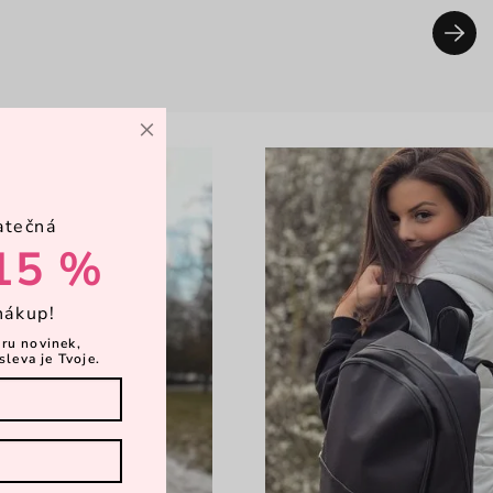
×
atečná
15 %
nákup!
ěru novinek,
sleva je Tvoje.