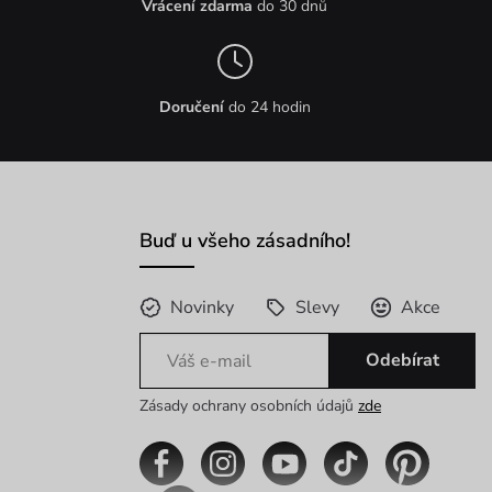
Vrácení zdarma
do 30 dnů
Doručení
do 24 hodin
Buď u všeho zásadního!
Novinky
Slevy
Akce
Odebírat
Zásady ochrany osobních údajů
zde