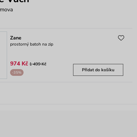
cmova
Zane
prostorný batoh na zip
974 Kč
1 499 Kč
Přidat do košíku
-35%