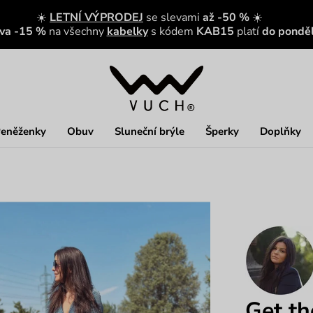
☀️
LETNÍ VÝPRODEJ
se slevami
až -50 %
☀️
eva -15 %
na všechny
kabelky
s kódem
KAB15
platí
do ponděl
eněženky
Obuv
Sluneční brýle
Šperky
Doplňky
Get th