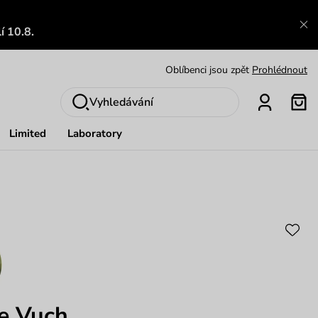
Zajímavosti ze světa Vuch:
Přečíst
í 10.8.
Výměna a vrácení zdarma
Zobrazit
Oblíbenci jsou zpět
Prohlédnout
Nech se inspirovat
Ukázat
Vyhledávání
Limited
Laboratory
e Vuch