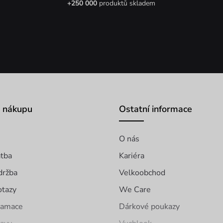
+250 000
produktů skladem
o nákupu
Ostatní informace
O nás
atba
Kariéra
držba
Velkoobchod
otazy
We Care
klamace
Dárkové poukazy