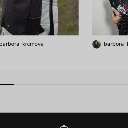
barbora_krcmova
barbora_