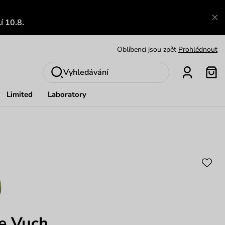
Zajímavosti ze světa Vuch:
Přečíst
í 10.8.
Výměna a vrácení zdarma
Zobrazit
Oblíbenci jsou zpět
Prohlédnout
Nech se inspirovat
Ukázat
Vyhledávání
Limited
Laboratory
e Vuch