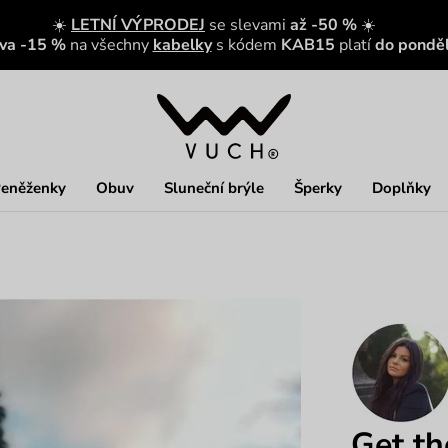
☀️
LETNÍ VÝPRODEJ
se slevami
až -50 %
☀️
eva -15 %
na všechny
kabelky
s kódem
KAB15
platí
do ponděl
eněženky
Obuv
Sluneční brýle
Šperky
Doplňky
Get th