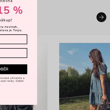
atečná
15 %
nákup!
ěru novinek,
sleva je Tvoje.
DBĚR
rované uživatele a
vovými kódy. Odběr
.