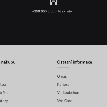
+250 000
produktů skladem
o nákupu
Ostatní informace
O nás
atba
Kariéra
držba
Velkoobchod
otazy
We Care