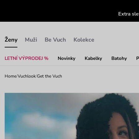
Extra sl
Ženy
Muži
Be Vuch
Kolekce
LETNÍ VÝPRODEJ %
Novinky
Kabelky
Batohy
P
Home
/
Vuchlook
/
Get the Vuch