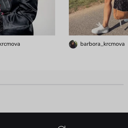
krcmova
barbora_krcmova