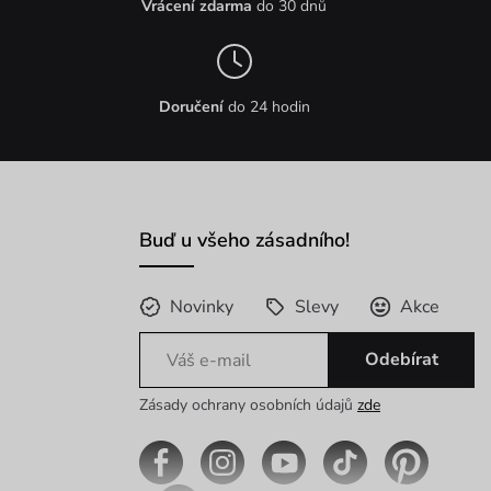
Vrácení zdarma
do 30 dnů
Doručení
do 24 hodin
Buď u všeho zásadního!
Novinky
Slevy
Akce
Odebírat
Zásady ochrany osobních údajů
zde