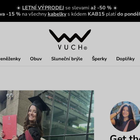
☀️
LETNÍ VÝPRODEJ
se slevami
až -50 %
☀️
eva -15 %
na všechny
kabelky
s kódem
KAB15
platí
do ponděl
eněženky
Obuv
Sluneční brýle
Šperky
Doplňky
Get th