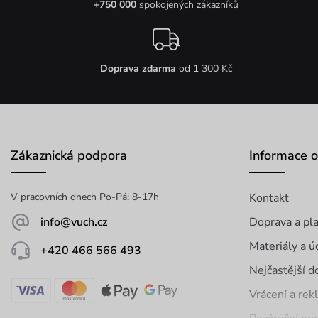
+750 000
spokojených zákazníků
Doprava zdarma
od 1 300 Kč
Zákaznická podpora
Informace 
V pracovních dnech Po-Pá: 8-17h
Kontakt
info@vuch.cz
Doprava a pl
Materiály a ú
+420 466 566 493
Nejčastější d
Vrácení a re