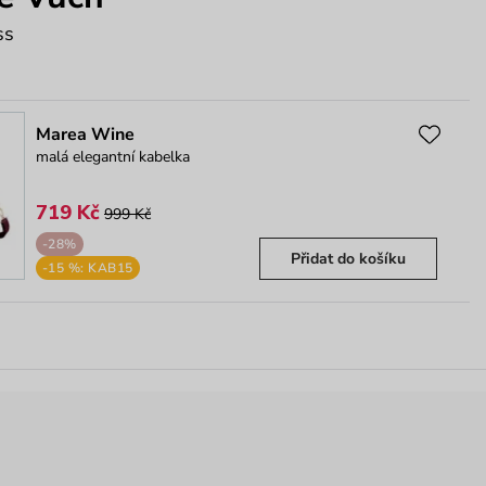
ss
Marea Wine
malá elegantní kabelka
719 Kč
999 Kč
-28%
Přidat do košíku
-15 %: KAB15