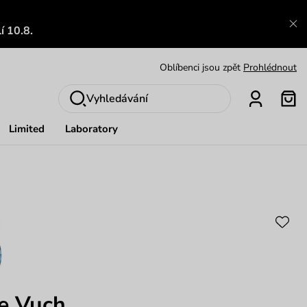
Zajímavosti ze světa Vuch:
Přečíst
í 10.8.
Výměna a vrácení zdarma
Zobrazit
Oblíbenci jsou zpět
Prohlédnout
Nech se inspirovat
Ukázat
Vyhledávání
Limited
Laboratory
e Vuch