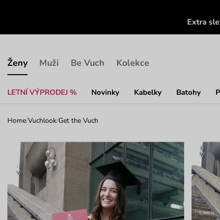
Extra sl
Ženy
Muži
Be Vuch
Kolekce
LETNÍ VÝPRODEJ %
Novinky
Kabelky
Batohy
P
Home
/
Vuchlook
/
Get the Vuch