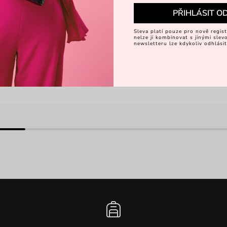
PŘIHLÁSIT O
Sleva platí pouze pro nově regist
nelze ji kombinovat s jinými sle
newsletteru lze kdykoliv odhlásit
alice_bendova_official
Hanďa Fa