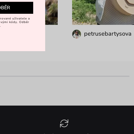
DBĚR
rované uživatele a
vovými kódy. Odběr
.
drhonsová
petrusebartysova