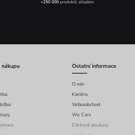
+250 000
produktů skladem
o nákupu
Ostatní informace
O nás
atba
Kariéra
držba
Velkoobchod
otazy
We Care
klamace
Dárkové poukazy