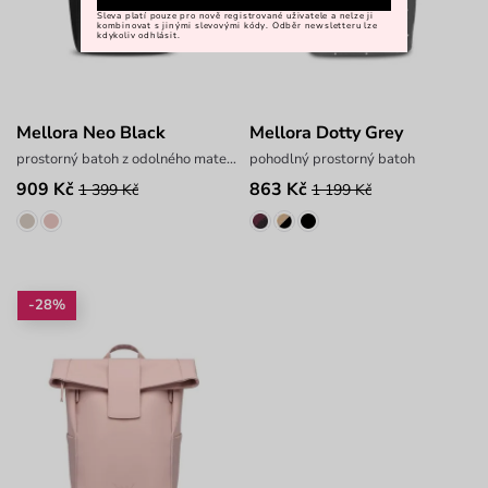
Sleva platí pouze pro nově registrované uživatele a nelze ji
kombinovat s jinými slevovými kódy. Odběr newsletteru lze
kdykoliv odhlásit.
Mellora Neo Black
Mellora Dotty Grey
prostorný batoh z odolného materiálu
pohodlný prostorný batoh
909 Kč
863 Kč
1 399 Kč
1 199 Kč
-28%