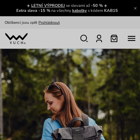
☀️
LETNÍ VÝPRODEJ
se slevami až
-50 %
☀️
Výměna a vrácení zdarma
Zobrazit
Extra sleva -15 %
na všechny
kabelky
s kódem
KAB15
Oblíbenci jsou zpět
Prohlédnout
Nech se inspirovat
Ukázat