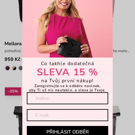
Mellora Dotty Black
Mellora Neo Beige
pohodlný prostorný batoh
prostorný batoh z odolného materiálu
959 Kč
979 Kč
1 199 Kč
1 399 Kč
Co takhle dodatečná
SLEVA 15 %
na Tvůj první nákup!
Zaregistrujte se k odběru novinek,
aby Ti už nic neuteklo, a sleva je Tvoje.
-35%
-28%
PŘIHLÁSIT ODBĚR