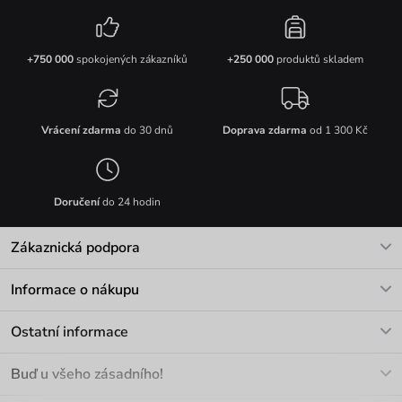
+750 000
spokojených zákazníků
+250 000
produktů skladem
Vrácení zdarma
do 30 dnů
Doprava zdarma
od 1 300 Kč
Doručení
do 24 hodin
Zákaznická podpora
V pracovních dnech Po-Pá: 8-17h
Informace o nákupu
info@vuch.cz
Kontakt
Ostatní informace
+420 466 566 493
Doprava a platba
O nás
Buď u všeho zásadního!
Materiály a údržba
Kariéra