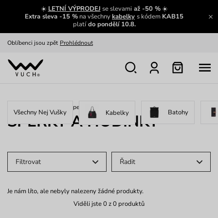
Zajímavosti ze světa Vuch:
Přečíst
☀️
LETNÍ VÝPRODEJ
se slevami
až -50 %
☀️
Extra sleva -15 %
na všechny
kabelky
s kódem
KAB15
Výměna a vrácení zdarma
Zobrazit
platí
do pondělí 10.8.
Oblíbenci jsou zpět
Prohlédnout
Nech se inspirovat
Ukázat
Home
/
New
/
Nej Vušky
/
Šperky a hodinky
Všechny Nej Vušky
Batohy
Kabelky
ŠPERKY A HODINKY
Filtrovat
Řadit
Je nám líto, ale nebyly nalezeny žádné produkty.
Viděli jste 0 z 0 produktů