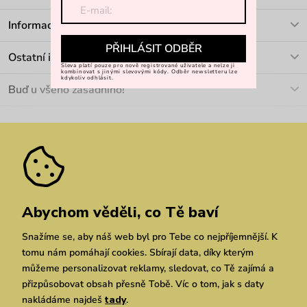
V pracovních dnech Po-Pá: 8-17h
Informace o nákupu
info@vuch.cz
PŘIHLÁSIT ODBĚR
Kontakt
Ostatní informace
+420 466 566 493
Sleva platí pouze pro nově registrované uživatele a nelze ji
Doprava a platba
kombinovat s jinými slevovými kódy. Odběr newsletteru lze
O nás
kdykoliv odhlásit.
Buď u všeho zásadního!
Materiály a údržba
Kariéra
Nejčastější dotazy
Novinky
Slevy
Akce
Velkoobchod
Vrácení a reklamace
We Care
Odebírat
Pozáruční opravy
Dárkové poukazy
Zásady ochrany osobních údajů
zde
Vuchlook
Prodejny
Praha
Brno
Chrudim
Abychom věděli, co Tě baví
Snažíme se, aby náš web byl pro Tebe co nejpříjemnější. K
tomu nám pomáhají cookies. Sbírají data, díky kterým
můžeme personalizovat reklamy, sledovat, co Tě zajímá a
přizpůsobovat obsah přesně Tobě. Víc o tom, jak s daty
nakládáme najdeš
tady
.