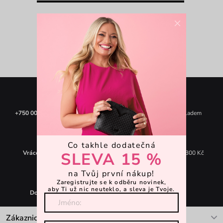
×
Strana 1 z 1
+750 000
spokojených zákazníků
+250 000
produktů skladem
Co takhle dodatečná
SLEVA 15 %
Vrácení zdarma
do 30 dnů
Doprava zdarma
od 1 300 Kč
na Tvůj první nákup!
Zaregistrujte se k odběru novinek,
aby Ti už nic neuteklo, a sleva je Tvoje.
Doručení
do 24 hodin
Zákaznická podpora