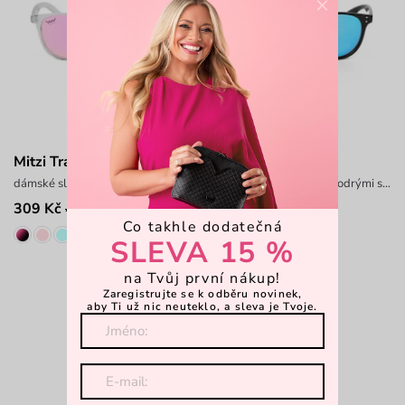
×
Mitzi Transparent
Mitzi Blue
dámské sluneční brýle s transparentními obroučkami
unisex sluneční brýle s modrými sklíčky
309 Kč
349 Kč
499 Kč
499 Kč
Co takhle dodatečná
SLEVA 15 %
na Tvůj první nákup!
Zaregistrujte se k odběru novinek,
Viděli jste 2 z 2 produktů
aby Ti už nic neuteklo, a sleva je Tvoje.
Strana 1 z 1