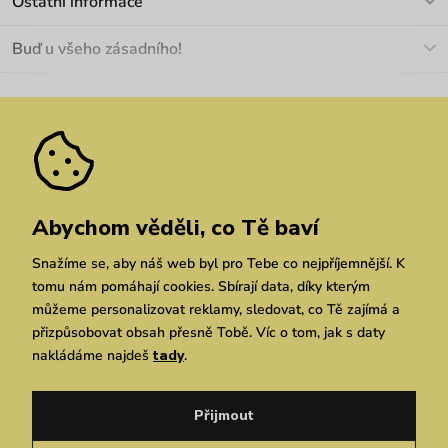
Ostatní informace
+420 466 566 493
Doprava a platba
O nás
Buď u všeho zásadního!
Materiály a údržba
Kariéra
Nejčastější dotazy
Novinky
Slevy
Akce
Velkoobchod
Vrácení a reklamace
We Care
Odebírat
Pozáruční opravy
Dárkové poukazy
Zásady ochrany osobních údajů
zde
Vuchlook
Prodejny
Praha
Brno
Chrudim
Abychom věděli, co Tě baví
Snažíme se, aby náš web byl pro Tebe co nejpříjemnější. K
tomu nám pomáhají cookies. Sbírají data, díky kterým
můžeme personalizovat reklamy, sledovat, co Tě zajímá a
přizpůsobovat obsah přesně Tobě. Víc o tom, jak s daty
nakládáme najdeš
tady
.
Copyright © 2026 Vuch s.r.o. Všechna práva vyhrazena. Technicky zajišťuje
Simplia.cz
Přijmout
Obchodní podmínky
Zásady ochrany osobních údajů