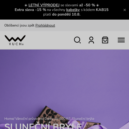
Zajímavosti ze světa Vuch:
Přečíst
☀️
LETNÍ VÝPRODEJ
se slevami
až -50 %
☀️
Extra sleva -15 %
na všechny
kabelky
s kódem
KAB15
Výměna a vrácení zdarma
Zobrazit
platí
do pondělí 10.8.
Oblíbenci jsou zpět
Prohlédnout
Nech se inspirovat
Ukázat
Home
/
Vánoční průvodce
/
Dárky do 600 Kč
/
Sluneční brýle
SLUNEČNÍ BRÝLE