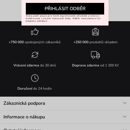
PŘIHLÁSIT ODBĚR
Sleva platí pouze pro nově registrované uživatele a nelze ji
kombinovat s jinými slevovými kódy. Odběr newsletteru lze
kdykoliv odhlásit.
+750 000
spokojených zákazníků
+250 000
produktů skladem
Vrácení zdarma
do 30 dnů
Doprava zdarma
od 1 300 Kč
Doručení
do 24 hodin
Zákaznická podpora
V pracovních dnech Po-Pá: 8-17h
Informace o nákupu
info@vuch.cz
Kontakt