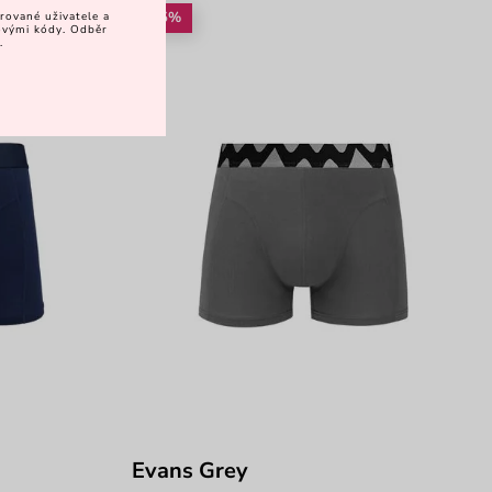
-25%
rované uživatele a
vovými kódy. Odběr
.
Evans Grey