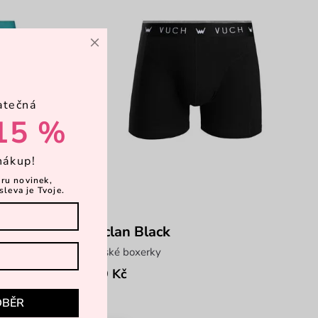
×
atečná
15 %
nákup!
ěru novinek,
sleva je Tvoje.
Declan Black
pánské boxerky
249 Kč
DBĚR