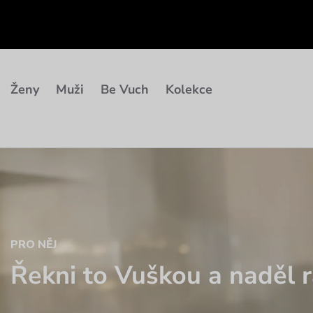
Ženy
Muži
Be Vuch
Kolekce
PRO NĚJ
Řekni to Vuškou a naděl r