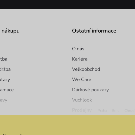
o nákupu
Ostatní informace
O nás
atba
Kariéra
držba
Velkoobchod
otazy
We Care
klamace
Dárkové poukazy
ravy
Vuchlook
Prodejny
Praha
Brno
Chrud