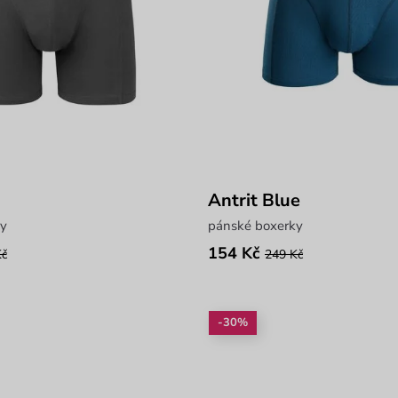
Antrit Blue
y
pánské boxerky
154 Kč
Kč
249 Kč
-30%