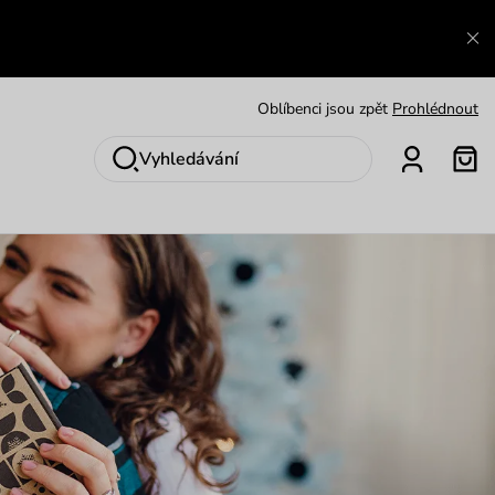
Zajímavosti ze světa Vuch:
Přečíst
Výměna a vrácení zdarma
Zobrazit
Oblíbenci jsou zpět
Prohlédnout
Nech se inspirovat
Ukázat
Vyhledávání