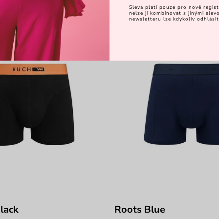
-25%
Sleva platí pouze pro nově regist
nelze ji kombinovat s jinými sle
newsletteru lze kdykoliv odhlásit
lack
Roots Blue