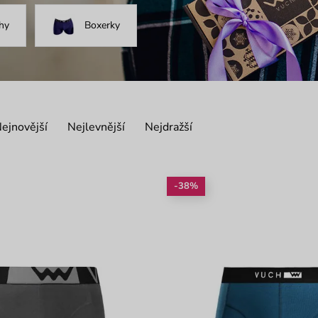
hy
Boxerky
ejnovější
Nejlevnější
Nejdražší
-38%