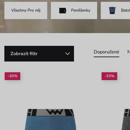
Všechny Pro něj
Peněženky
Bato
Doporučené
N
Zobrazit filtr
-30%
-33%