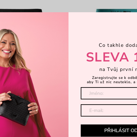
Co takhle dod
SLEVA 
na Tvůj první 
Zaregistrujte se k odb
aby Ti už nic neuteklo, a 
ck
Antrit Orange
y z bambusového vlákna
pánské boxerky
174 Kč
Kč
249 Kč
PŘIHLÁSIT O