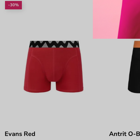
-30%
-25%
Evans Red
Antrit O-B