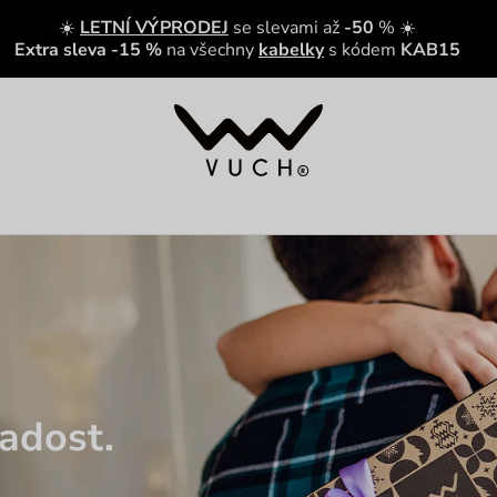
☀️
LETNÍ VÝPRODEJ
se slevami až
-50
% ☀️
Extra sleva -15 %
na všechny
kabelky
s kódem
KAB15
adost.